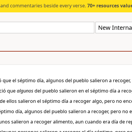
s and commentaries beside every verse.
70+ resources valued at $5,
New Internat
ó que el séptimo día, algunos del pueblo salieron a recoger
ció que
algunos
del pueblo salieron en el séptimo día a recog
de ellos salieron el séptimo día a recoger algo, pero no en
séptimo día, algunos del pueblo salieron a recoger, pero no
unos salieron a recoger alimento, aun cuando era día de r