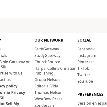
P
OUR NETWORK
SOCIAL
s
FaithGateway
Facebook
rials
StudyGateway
Instagram
Bible Gateway on
ChurchSource
Pinterest
 Site
HarperCollins Christian
TikTok
rtise with us
Publishing
Twitter
act us
Grupo Nelson
YouTube
acy policy
Editorial Vida
fornia Privacy
Thomas Nelson
PREFERENCES
ts
WestBow Press
Versión en espa
ot Sell My
Zondervan