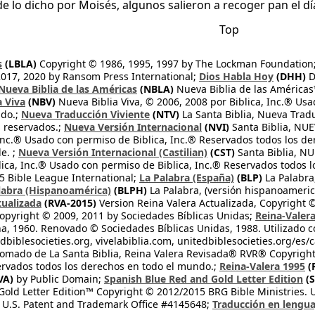
de lo dicho por Moisés, algunos salieron a recoger pan el 
Top
s
(LBLA)
Copyright © 1986, 1995, 1997 by The Lockman Foundation
2017, 2020 by Ransom Press International;
Dios Habla Hoy
(DHH)
D
Nueva Biblia de las Américas
(NBLA)
Nueva Biblia de las América
a Viva
(NBV)
Nueva Biblia Viva, © 2006, 2008 por Biblica, Inc.® Usa
ndo.;
Nueva Traducción Viviente
(NTV)
La Santa Biblia, Nueva Trad
s reservados.;
Nueva Versión Internacional
(NVI)
Santa Biblia, N
 Inc.® Usado con permiso de Biblica, Inc.® Reservados todos los d
e. ;
Nueva Versión Internacional (Castilian)
(CST)
Santa Biblia, N
lica, Inc.® Usado con permiso de Biblica, Inc.® Reservados todos 
 Bible League International;
La Palabra (España)
(BLP)
La Palabra,
labra (Hispanoamérica)
(BLPH)
La Palabra, (versión hispanoameric
tualizada
(RVA-2015)
Version Reina Valera Actualizada, Copyright 
opyright © 2009, 2011 by Sociedades Bíblicas Unidas;
Reina-Valer
na, 1960. Renovado © Sociedades Bíblicas Unidas, 1988. Utilizado c
dbiblesocieties.org, vivelabiblia.com, unitedbiblesocieties.org/es/
tomado de La Santa Biblia, Reina Valera Revisada® RVR® Copyright
rvados todos los derechos en todo el mundo.;
Reina-Valera 1995
(
VA)
by Public Domain;
Spanish Blue Red and Gold Letter Edition
(S
old Letter Edition™ Copyright © 2012/2015 BRG Bible Ministries. Us
 U.S. Patent and Trademark Office #4145648;
Traducción en lengua