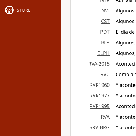
NTV
Aun así,
STORE
NVI
Algunos 
CST
Algunos 
PDT
El día d
BLP
Algunos,
BLPH
Algunos,
RVA-2015
Aconteci
RVC
Como alg
RVR1960
Y aconte
RVR1977
Y aconte
RVR1995
Aconteci
RVA
Y aconte
SRV-BRG
Y aconte