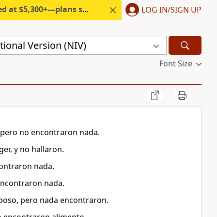
300+—plans start under $6/month.
LOG IN/SIGN UP
ional Version (NIV)
Font Size
, pero no encontraron nada.
er, y no hallaron.
contraron nada.
 encontraron nada.
eposo, pero nada encontraron.