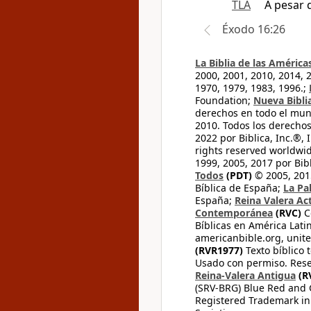
TLA
A pesar 
Éxodo 16:26
La Biblia de las América
2000, 2001, 2010, 2014, 
1970, 1979, 1983, 1996.;
Foundation;
Nueva Bibli
derechos en todo el mu
2010. Todos los derecho
2022 por Biblica, Inc.®,
rights reserved worldwid
1999, 2005, 2017 por Bib
Todos
(PDT)
© 2005, 2015
Bíblica de España;
La Pa
España;
Reina Valera Ac
Contemporánea
(RVC)
C
Bíblicas en América Lati
americanbible.org, unite
(RVR1977)
Texto bíblico 
Usado con permiso. Rese
Reina-Valera Antigua
(R
(SRV-BRG) Blue Red and G
Registered Trademark in