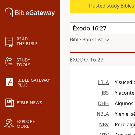
Trusted study Bible
READ
Bible Book List
THE BIBLE
ÉXODO 16:27
STUDY
TOOLS
BIBLE GATEWAY
LBLA
Y sucedi
PLUS
JBS
Y aconte
BIBLE NEWS
DHH
Algunos 
NBLA
Y en el 
EXPLORE
NBV
Pero alg
MORE