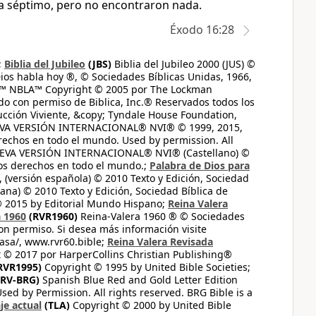
día séptimo, pero no encontraron nada.
Éxodo 16:28
;
Biblia del Jubileo
(JBS)
Biblia del Jubileo 2000 (JUS) ©
ios habla hoy ®, © Sociedades Bíblicas Unidas, 1966,
s™ NBLA™ Copyright © 2005 por The Lockman
do con permiso de Biblica, Inc.® Reservados todos los
ucción Viviente, &copy; Tyndale House Foundation,
UEVA VERSIÓN INTERNACIONAL® NVI® © 1999, 2015,
erechos en todo el mundo. Used by permission. All
UEVA VERSIÓN INTERNACIONAL® NVI® (Castellano) ©
los derechos en todo el mundo.;
Palabra de Dios para
 (versión española) © 2010 Texto y Edición, Sociedad
ana) © 2010 Texto y Edición, Sociedad Bíblica de
© 2015 by Editorial Mundo Hispano;
Reina Valera
a 1960
(RVR1960)
Reina-Valera 1960 ® © Sociedades
on permiso. Si desea más información visite
casa/, www.rvr60.bible;
Reina Valera Revisada
 © 2017 por HarperCollins Christian Publishing®
RVR1995)
Copyright © 1995 by United Bible Societies;
RV-BRG)
Spanish Blue Red and Gold Letter Edition
ed by Permission. All rights reserved. BRG Bible is a
je actual
(TLA)
Copyright © 2000 by United Bible