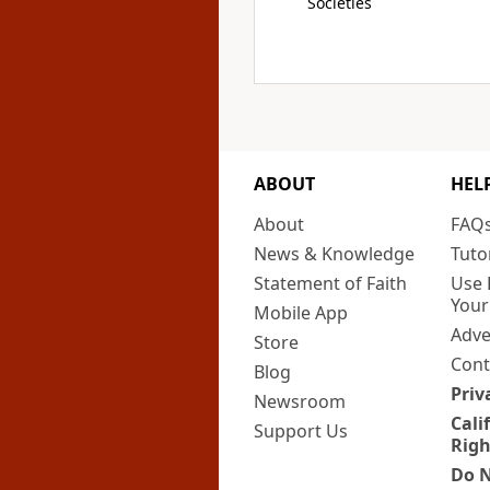
Societies
ABOUT
HEL
About
FAQ
News & Knowledge
Tuto
Statement of Faith
Use 
Your
Mobile App
Adve
Store
Cont
Blog
Priv
Newsroom
Cali
Support Us
Righ
Do N