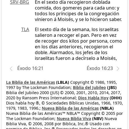
SRV-BRG
En el sexto día recogieron doblada
comida, dos gomeres para cada uno: y
todos los príncipes de la congregación
vinieron á Moisés, y se lo hicieron saber.
TLA
El sexto día de la semana, los israelitas
salieron a recoger el pan. Pero en vez
de recoger dos kilos por persona, como
en los días anteriores, recogieron el
doble. Alarmados, los jefes de los
israelitas fueron a decírselo a Moisés,
Éxodo 16:21
Éxodo 16:23
La Biblia de las Américas
(LBLA)
Copyright © 1986, 1995,
1997 by The Lockman Foundation;
Biblia del Jubileo
(JBS)
Biblia del Jubileo 2000 (JUS) © 2000, 2001, 2010, 2014, 2017,
2020 by Ransom Press International;
Dios Habla Hoy
(DHH)
Dios habla hoy ®, © Sociedades Bíblicas Unidas, 1966, 1970,
1979, 1983, 1996.;
Nueva Biblia de las Américas
(NBLA)
Nueva Biblia de las Américas™ NBLA™ Copyright © 2005 por
The Lockman Foundation;
Nueva Biblia Viva
(NBV)
Nueva
Biblia Viva, © 2006, 2008 por Biblica, Inc.® Usado con
permiso de Biblica, Inc.® Reservados todos los derechos en