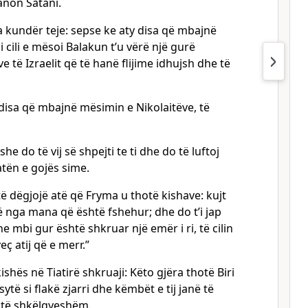
banon Satani.
a kundër teje: sepse ke aty disa që mbajnë
 cili e mësoi Balakun t’u vërë një gurë
 të Izraelit që të hanë flijime idhujsh dhe të
disa që mbajnë mësimin e Nikolaitëve, të
 do të vij së shpejti te ti dhe do të luftoj
tën e gojës sime.
të dëgjojë atë që Fryma u thotë kishave: kujt
ajë nga mana që është fshehur; dhe do t’i jap
e mbi gur është shkruar një emër i ri, të cilin
eç atij që e merr.”
kishës në Tiatirë shkruaji: Këto gjëra thotë Biri
sytë si flakë zjarri dhe këmbët e tij janë të
të shkëlqyeshëm.