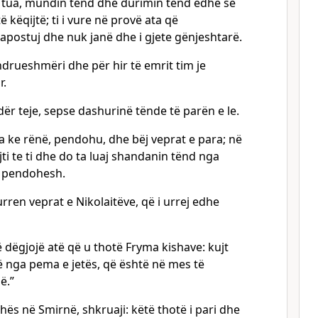
e tua, mundin tënd dhe durimin tënd edhe se
ë këqijtë; ti i vure në provë ata që
apostuj dhe nuk janë dhe i gjete gënjeshtarë.
ndrueshmëri dhe për hir të emrit tim je
r.
ër teje, sepse dashurinë tënde të parën e le.
a ke rënë, pendohu, dhe bëj veprat e para; në
ti te ti dhe do ta luaj shandanin tënd nga
k pendohesh.
 urren veprat e Nikolaitëve, që i urrej edhe
ë dëgjojë atë që u thotë Fryma kishave: kujt
ajë nga pema e jetës, që është në mes të
ë.”
shës në Smirnë, shkruaji: këtë thotë i pari dhe