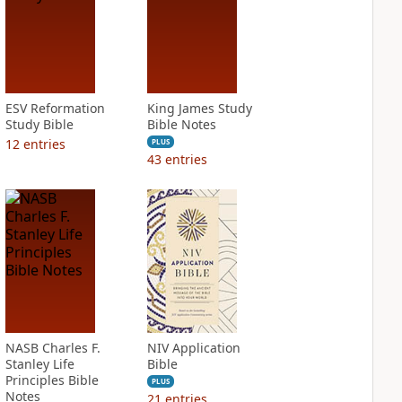
ESV Reformation
King James Study
Study Bible
Bible Notes
12
entries
PLUS
43
entries
NASB Charles F.
NIV Application
Stanley Life
Bible
Principles Bible
PLUS
Notes
21
entries