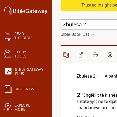
Trusted insight b
READ
Bible Book List
THE BIBLE
STUDY
TOOLS
BIBLE GATEWAY
PLUS
Zbulesa 2
Albani
BIBLE NEWS
2
“Engjëllit të kish
shtatë yjet në të dja
EXPLORE
shandanëve prej ari.
MORE