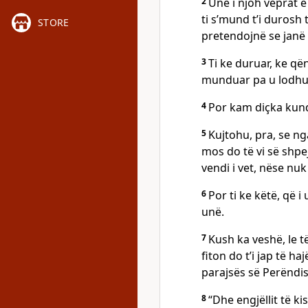
2
Unë i njoh veprat 
ti s’mund t’i durosh t
STORE
pretendojnë se janë 
3
Ti ke duruar, ke që
munduar pa u lodhu
4
Por kam diçka kund
5
Kujtohu, pra, se ng
mos do të vi së shpej
vendi i vet, nëse nu
6
Por ti ke këtë, që i
unë.
7
Kush ka veshë, le t
fiton do t’i jap të h
parajsës së Perëndis
8
“Dhe engjëllit të ki