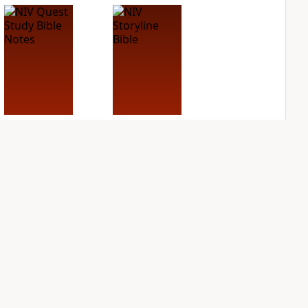
NIV Quest Study
NIV Storyline Bible
Bible Notes
PLUS
1
entry
PLUS
16
entries