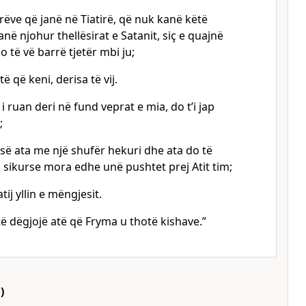
erëve që janë në Tiatirë, që nuk kanë këtë
në njohur thellësirat e Satanit, siç e quajnë
 të vë barrë tjetër mbi ju;
ë që keni, derisa të vij.
i ruan deri në fund veprat e mia, do t’i jap
;
risë ata me një shufër hekuri dhe ata do të
e, sikurse mora edhe unë pushtet prej Atit tim;
tij yllin e mëngjesit.
të dëgjojë atë që Fryma u thotë kishave.”
)