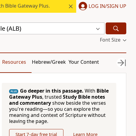
h Bible Gateway Plus.
LOG IN/SIGN UP
le (ALB)
Font Size
Resources
Hebrew/Greek
Your Content
Go deeper in this passage.
With
Bible
PLUS
Gateway Plus
, trusted
Study Bible notes
and commentary
show beside the verses
you're reading—so you can explore the
meaning and context of Scripture without
leaving the page.
Start 7-day free trial
Learn More