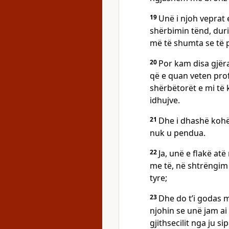
19
Unë i njoh veprat 
shërbimin tënd, duri
më të shumta se të 
20
Por kam disa gjëra
që e quan veten prof
shërbëtorët e mi të k
idhujve.
21
Dhe i dhashë kohë
nuk u pendua.
22
Ja, unë e flakë atë
me të, në shtrëngim
tyre;
23
Dhe do t’i godas me
njohin se unë jam ai
gjithsecilit nga ju si