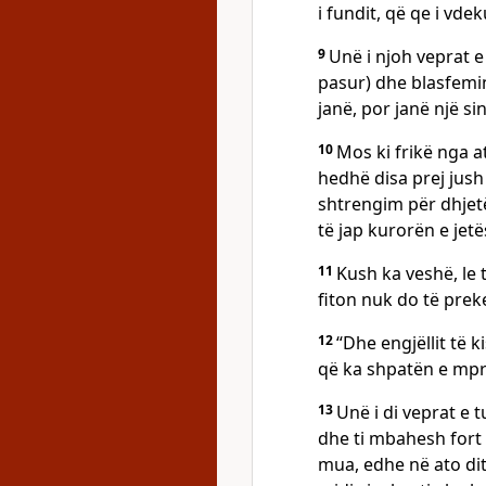
i fundit, që qe i vde
9
Unë i njoh veprat e 
pasur) dhe blasfemin
janë, por janë një si
10
Mos ki frikë nga ato
hedhë disa prej jush
shtrengim për dhjetë
të jap kurorën e jetë
11
Kush ka veshë, le 
fiton nuk do të prek
12
“Dhe engjëllit të 
që ka shpatën e mpr
13
Unë i di veprat e t
dhe ti mbahesh fort
mua, edhe në ato dit