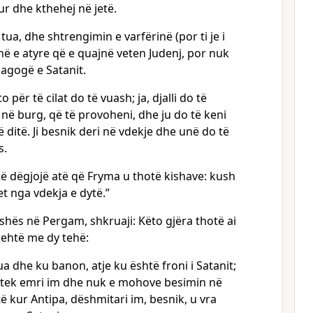
kur dhe kthehej në jetë.
tua, dhe shtrengimin e varfërinë (por ti je i
ë e atyre që e quajnë veten Judenj, por nuk
nagogë e Satanit.
 për të cilat do të vuash; ja, djalli do të
 në burg, që të provoheni, dhe ju do të keni
 ditë. Ji besnik deri në vdekje dhe unë do të
s.
të dëgjojë atë që Fryma u thotë kishave: kush
et nga vdekja e dytë.”
kishës në Pergam, shkruaji: Këto gjëra thotë ai
ehtë me dy tehë:
ua dhe ku banon, atje ku është froni i Satanit;
 tek emri im dhe nuk e mohove besimin në
ë kur Antipa, dëshmitari im, besnik, u vra