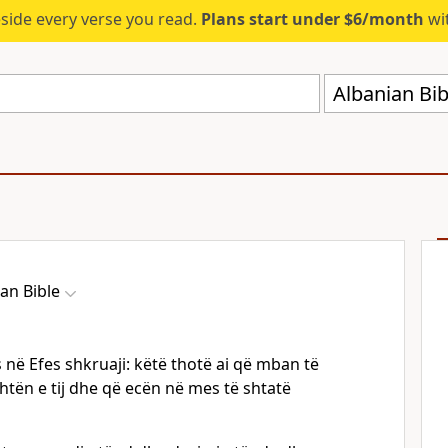
eside every verse you read.
Plans start under $6/month
wit
Albanian Bib
an Bible
ës në Efes shkruaji: këtë thotë ai që mban të
thtën e tij dhe që ecën në mes të shtatë