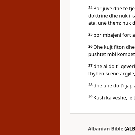
24
Por juve dhe të tj
doktrinë dhe nuk i ka
ata, unë them: nuk do
25
por mbajeni fort at
26
Dhe kujt fiton dhe 
pushtet mbi kombet
27
dhe ai do t’i qeve
thyhen si enë argjil
28
dhe unë do t’i jap a
29
Kush ka veshë, le 
Albanian Bible
(ALB