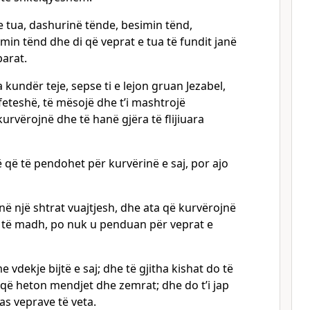
e tua, dashurinë tënde, besimin tënd,
min tënd dhe di që veprat e tua të fundit janë
parat.
 kundër teje, sepse ti e lejon gruan Jezabel,
eteshë, të mësojë dhe t’i mashtrojë
urvërojnë dhe të hanë gjëra të flijiuara
 që të pendohet për kurvërinë e saj, por ajo
 në një shtrat vuajtjesh, dhe ata që kurvërojnë
 të madh, po nuk u penduan për veprat e
 vdekje bijtë e saj; dhe të gjitha kishat do të
 që heton mendjet dhe zemrat; dhe do t’i jap
pas veprave të veta.