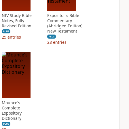
NIV Study Bible
Expositor's Bible
Notes, Fully
Commentary
Revised Edition
(Abridged Edition):
New Testament
PLUS
25
entries
PLUS
28
entries
Mounce's
Complete
Expository
Dictionary
PLUS