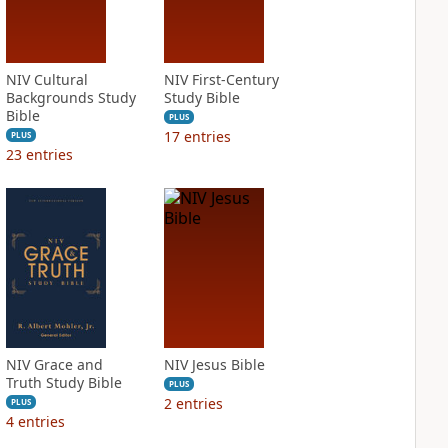
NIV Cultural
NIV First-Century
Backgrounds Study
Study Bible
Bible
PLUS
17
entries
PLUS
23
entries
NIV Grace and
NIV Jesus Bible
Truth Study Bible
PLUS
2
entries
PLUS
4
entries