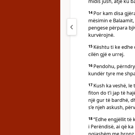
midis jush, atje ku 
14
Por kam disa gjër
mësimin e Balaamit, i
pengese përpara bjive
kurvërojnë.
15
Kështu ti ke edhe 
cilën gjë e urrej.
16
Pendohu, përndryshe
kundër tyre me shpa
17
Kush ka veshë, le 
fiton do t’i jap të h
një gur të bardhë, dh
s’e njeh askush, përv
18
“Edhe engjëllit të 
i Perëndisë, ai që ka 
ngjashëm me bronz 