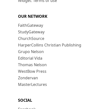
Widget: Terms of use
OUR NETWORK
FaithGateway
StudyGateway
ChurchSource
HarperCollins Christian Publishing
Grupo Nelson
Editorial Vida
Thomas Nelson
WestBow Press
Zondervan
MasterLectures
SOCIAL