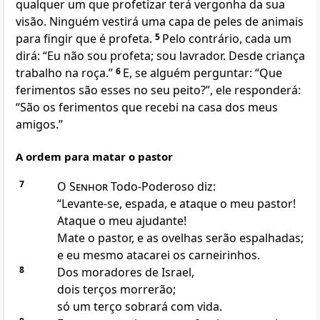
qualquer um que profetizar terá vergonha da sua
visão. Ninguém vestirá uma capa de peles de animais
para fingir que é profeta.
5
Pelo contrário, cada um
dirá: “Eu não sou profeta; sou lavrador. Desde criança
trabalho na roça.”
6
E, se alguém perguntar: “Que
ferimentos são esses no seu peito?”, ele responderá:
“São os ferimentos que recebi na casa dos meus
amigos.”
A ordem para matar o pastor
7
O
Senhor
Todo-Poderoso diz:
“Levante-se, espada, e ataque o meu pastor!
Ataque o meu ajudante!
Mate o pastor, e as ovelhas serão espalhadas;
e eu mesmo atacarei os carneirinhos.
8
Dos moradores de Israel,
dois terços morrerão;
só um terço sobrará com vida.