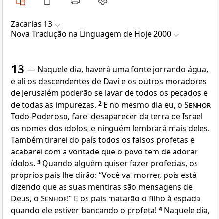
Zacarias 13
Nova Traduҫão na Linguagem de Hoje 2000
13
— Naquele dia, haverá uma fonte jorrando água,
e ali os descendentes de Davi e os outros moradores
de Jerusalém poderão se lavar de todos os pecados e
de todas as impurezas.
2
E no mesmo dia eu, o
Senhor
Todo-Poderoso, farei desaparecer da terra de Israel
os nomes dos ídolos, e ninguém lembrará mais deles.
Também tirarei do país todos os falsos profetas e
acabarei com a vontade que o povo tem de adorar
ídolos.
3
Quando alguém quiser fazer profecias, os
próprios pais lhe dirão: “Você vai morrer, pois está
dizendo que as suas mentiras são mensagens de
Deus, o
Senhor
!” E os pais matarão o filho à espada
quando ele estiver bancando o profeta!
4
Naquele dia,