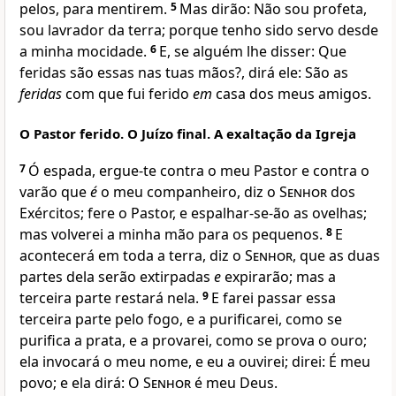
pelos, para mentirem.
5
Mas dirão: Não sou profeta,
sou lavrador da terra; porque tenho sido servo desde
a minha mocidade.
6
E, se alguém lhe disser: Que
feridas são essas nas tuas mãos?, dirá ele: São as
feridas
com que fui ferido
em
casa dos meus amigos.
O Pastor ferido. O Juízo final. A exaltação da Igreja
7
Ó espada, ergue-te contra o meu Pastor e contra o
varão que
é
o meu companheiro, diz o
Senhor
dos
Exércitos; fere o Pastor, e espalhar-se-ão as ovelhas;
mas volverei a minha mão para os pequenos.
8
E
acontecerá em toda a terra, diz o
Senhor
, que as duas
partes dela serão extirpadas
e
expirarão; mas a
terceira parte restará nela.
9
E farei passar essa
terceira parte pelo fogo, e a purificarei, como se
purifica a prata, e a provarei, como se prova o ouro;
ela invocará o meu nome, e eu a ouvirei; direi: É meu
povo; e ela dirá: O
Senhor
é meu Deus.