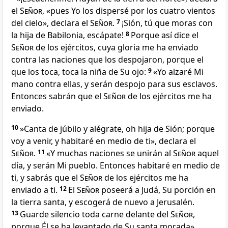
el
Señor
, «pues Yo los dispersé por los cuatro vientos
del cielo», declara el
Señor
.
7
¡Sión, tú que moras con
la hija de Babilonia, escápate
!
8
Porque así dice el
Señor
de los ejércitos, cuya gloria me ha enviado
contra las naciones que los despojaron
, porque el
que los toca, toca la niña de Su ojo
:
9
«Yo alzaré Mi
mano contra ellas
, y serán despojo para sus esclavos
.
Entonces sabrán que el
Señor
de los ejércitos me ha
enviado.
10
»Canta de júbilo y alégrate, oh hija de Sión; porque
voy a venir, y habitaré en medio de ti
», declara el
Señor
.
11
«Y muchas naciones se unirán al
Señor
aquel
día, y serán Mi pueblo. Entonces habitaré en medio de
ti
, y sabrás que el
Señor
de los ejércitos me ha
enviado a ti
.
12
El
Señor
poseerá a Judá, Su porción en
la tierra santa
, y escogerá de nuevo a Jerusalén
.
13
Guarde silencio toda carne delante del
Señor
,
porque Él se ha levantado de Su santa morada
».