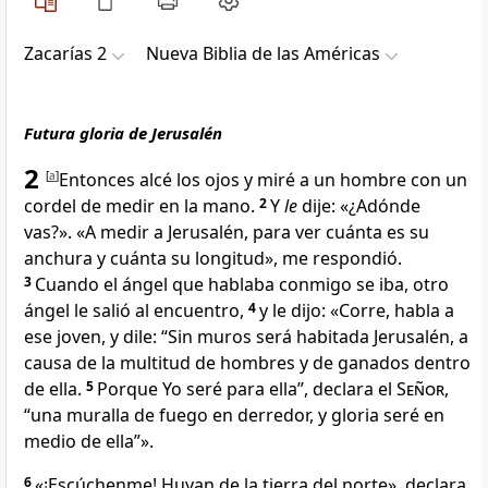
Zacarías 2
Nueva Biblia de las Américas
Futura gloria de Jerusalén
2
[
a
]
Entonces alcé los ojos y miré a un hombre con un
cordel de medir en la mano
.
2
Y
le
dije: «¿Adónde
vas?». «A medir a Jerusalén, para ver cuánta es su
anchura y cuánta su longitud
», me respondió.
3
Cuando el ángel que hablaba conmigo
se iba, otro
ángel le salió al encuentro,
4
y le dijo: «Corre, habla a
ese joven
, y dile: “Sin muros será habitada
Jerusalén
, a
causa de la multitud de hombres
y de ganados dentro
de ella.
5
Porque Yo seré para ella”, declara el
Señor
,
“una muralla
de fuego en derredor, y gloria seré en
medio de ella
”».
6
«¡Escúchenme! Huyan de la tierra del norte
», declara