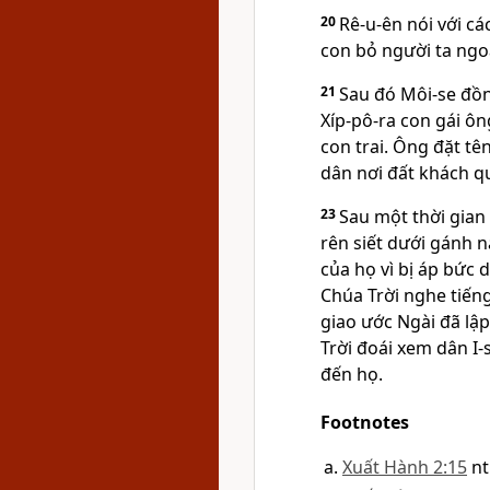
20
Rê-u-ên nói với cá
con bỏ người ta ngo
21
Sau đó Môi-se đồn
Xíp-pô-ra con gái ôn
con trai. Ông đặt tê
dân nơi đất khách q
23
Sau một thời gian 
rên siết dưới gánh n
của họ vì bị áp bức 
Chúa Trời nghe tiếng
giao ước Ngài đã lập
Trời đoái xem dân I-
đến họ.
Footnotes
Xuất Hành 2:15
nt