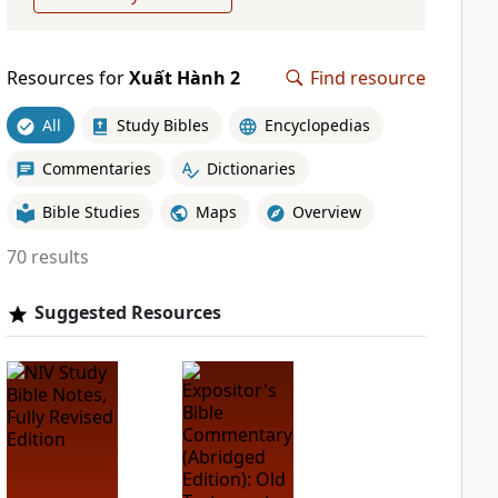
Resources for
Xuất Hành 2
Find resource
All
Study Bibles
Encyclopedias
Commentaries
Dictionaries
Bible Studies
Maps
Overview
70 results
Suggested Resources