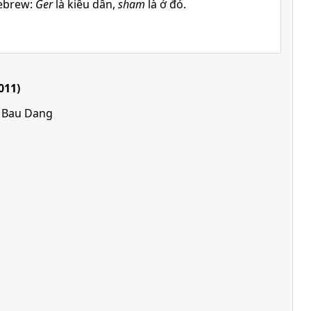
ebrew:
Ger
là kiều dân,
sham
là ở đó.
011)
y Bau Dang