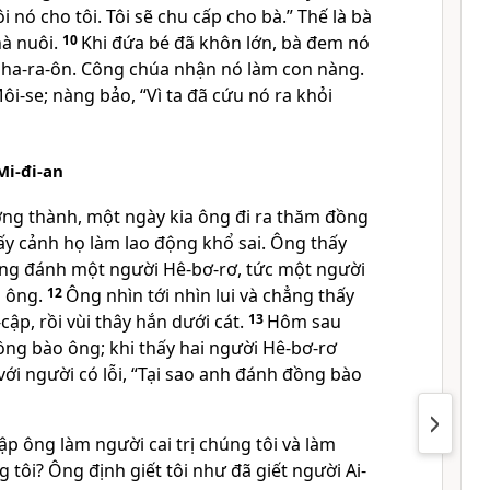
i nó cho tôi. Tôi sẽ chu cấp cho bà.” Thế là bà
à nuôi.
10
Khi đứa bé đã khôn lớn, bà đem nó
ha-ra-ôn. Công chúa nhận nó làm con nàng.
ôi-se; nàng bảo, “Vì ta đã cứu nó ra khỏi
Mi-đi-an
ởng thành, một ngày kia ông đi ra thăm đồng
ấy cảnh họ làm lao động khổ sai. Ông thấy
ng đánh một người Hê-bơ-rơ, tức một người
i ông.
12
Ông nhìn tới nhìn lui và chẳng thấy
-cập, rồi vùi thây hắn dưới cát.
13
Hôm sau
ng bào ông; khi thấy hai người Hê-bơ-rơ
ới người có lỗi, “Tại sao anh đánh đồng bào
lập ông làm người cai trị chúng tôi và làm
 tôi? Ông định giết tôi như đã giết người Ai-