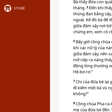
Bà thấy đứa con quá
tháng.
3
Ðến khi thấ
STORE
thúng đan bằng sậy, 
ngoài. Kế đó bà để 
giữa đám sậy nơi bờ
chừng em, xem có ch
5
Bấy giờ công chúa 
khi các nữ tỳ của nà
giữa đám sậy, nên s
mở nắp ra nàng thấy
động lòng thương xó
Hê-bơ-rơ.”
7
Chị của đứa bé lại
đi kiếm một bà vú n
không?”
8
Công chúa Pha-ra-ôn
mẹ của đứa bé đến.