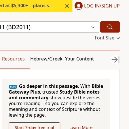
300+—plans start under $6/month.
LOG IN/SIGN UP
11 (BD2011)
Font Size
Resources
Hebrew/Greek
Your Content
Go deeper in this passage.
With
Bible
PLUS
Gateway Plus
, trusted
Study Bible notes
and commentary
show beside the verses
you're reading—so you can explore the
meaning and context of Scripture without
leaving the page.
Start 7-day free trial
Learn More