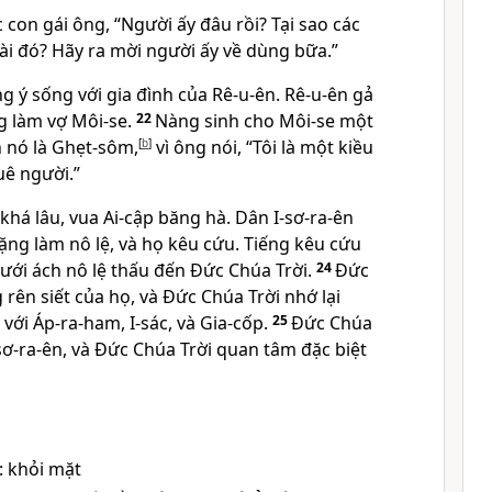
c con gái ông, “Người ấy đâu rồi? Tại sao các
ài đó? Hãy ra mời người ấy về dùng bữa.”
g ý sống với gia đình của Rê-u-ên. Rê-u-ên gả
g làm vợ Môi-se.
22
Nàng sinh cho Môi-se một
n nó là Ghẹt-sôm,
[
b
]
vì ông nói, “Tôi là một kiều
uê người.”
khá lâu, vua Ai-cập băng hà. Dân I-sơ-ra-ên
ặng làm nô lệ, và họ kêu cứu. Tiếng kêu cứu
dưới ách nô lệ thấu đến Ðức Chúa Trời.
24
Ðức
 rên siết của họ, và Ðức Chúa Trời nhớ lại
 với Áp-ra-ham, I-sác, và Gia-cốp.
25
Ðức Chúa
sơ-ra-ên, và Ðức Chúa Trời quan tâm đặc biệt
: khỏi mặt