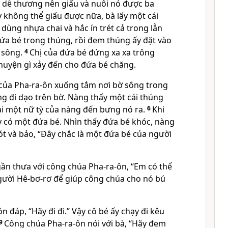
 dễ thương nên giấu và nuôi nó được ba
y không thể giấu được nữa, bà lấy một cái
dùng nhựa chai và hắc ín trét cả trong lẫn
đứa bé trong thúng, rồi đem thúng ấy đặt vào
 sông.
4
Chị của đứa bé đứng xa xa trông
uyện gì xảy đến cho đứa bé chăng.
của Pha-ra-ôn xuống tắm nơi bờ sông trong
ng đi dạo trên bờ. Nàng thấy một cái thúng
ai một nữ tỳ của nàng đến bưng nó ra.
6
Khi
 có một đứa bé. Nhìn thấy đứa bé khóc, nàng
t và bảo, “Ðây chắc là một đứa bé của người
 gần thưa với công chúa Pha-ra-ôn, “Em có thể
gười Hê-bơ-rơ để giúp công chúa cho nó bú
 đáp, “Hãy đi đi.” Vậy cô bé ấy chạy đi kêu
9
Công chúa Pha-ra-ôn nói với bà, “Hãy đem