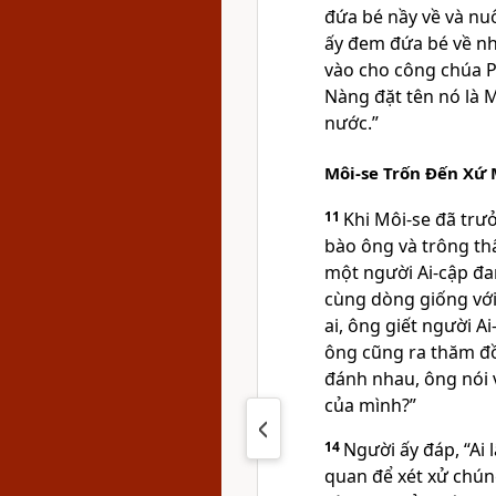
đứa bé nầy về và nuô
ấy đem đứa bé về nh
vào cho công chúa P
Nàng đặt tên nó là M
nước.”
Môi-se Trốn Ðến Xứ 
11
Khi Môi-se đã trư
bào ông và trông th
một người Ai-cập đa
cùng dòng giống vớ
ai, ông giết người Ai
ông cũng ra thăm đồ
đánh nhau, ông nói v
của mình?”
14
Người ấy đáp, “Ai 
quan để xét xử chúng