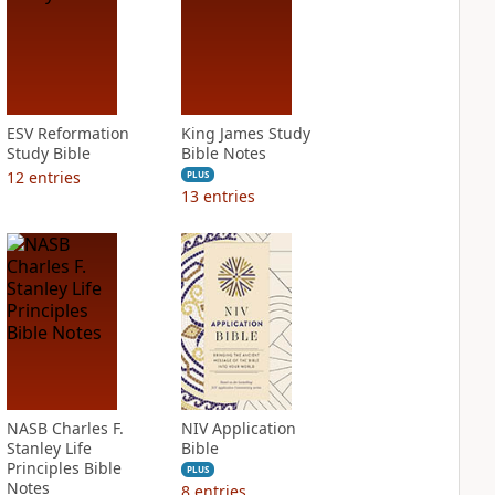
ESV Reformation
King James Study
Study Bible
Bible Notes
12
entries
PLUS
13
entries
NASB Charles F.
NIV Application
Stanley Life
Bible
Principles Bible
PLUS
Notes
8
entries