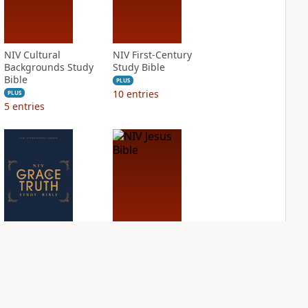
NIV Cultural
NIV First-Century
Backgrounds Study
Study Bible
Bible
PLUS
10
entries
PLUS
5
entries
NIV Grace and
NIV Jesus Bible
Truth Study Bible
PLUS
2
entries
PLUS
6
entries