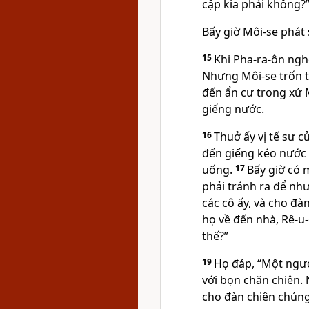
cập kia phải không?
Bấy giờ Môi-se phát s
15
Khi Pha-ra-ôn nghe
Nhưng Môi-se trốn t
đến ẩn cư trong xứ 
giếng nước.
16
Thuở ấy vị tế sư c
đến giếng kéo nước 
uống.
17
Bấy giờ có 
phải tránh ra để nh
các cô ấy, và cho đà
họ về đến nhà, Rê-u
thế?”
19
Họ đáp, “Một ngườ
với bọn chăn chiên.
cho đàn chiên chún