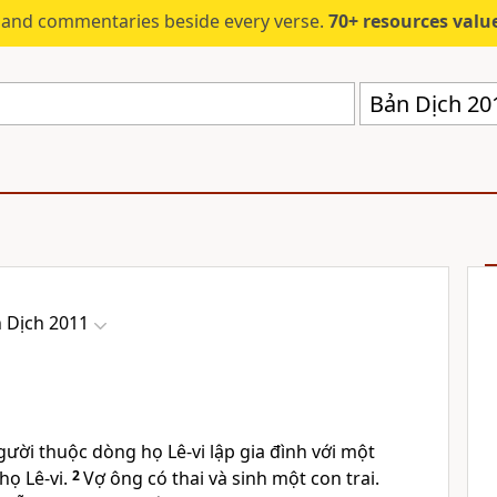
s and commentaries beside every verse.
70+ resources valued at $5,
Bản Dịch 20
 Dịch 2011
ười thuộc dòng họ Lê-vi lập gia đình với một
họ Lê-vi.
2
Vợ ông có thai và sinh một con trai.