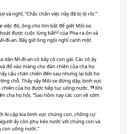
”
ợ và nghĩ, “Chắc chắn việc nầy đã bị lộ rồi.”
 việc đó, ông cho tìm bắt để giết Môi-se.
hoát được cuộc lùng bắt
[
a
]
của Pha-ra-ôn và
Mi-đi-an. Bấy giờ ông ngồi nghỉ cạnh một
ủa dân Mi-đi-an có bảy cô con gái. Các cô ấy
và đổ vào máng cho đàn chiên của cha họ
mấy cậu chăn chiên đến sau nhưng lại bắt họ
ường chỗ. Thấy vậy Môi-se đứng dậy, binh vực
n chiên của họ được tiếp tục uống nước.
18
Khi
-ên cha họ hỏi, “Sao hôm nay các con về sớm
i Ai-cập kia binh vực chúng con, chống cự
 Người ấy còn phụ kéo nước với chúng con và
g con uống nước.”