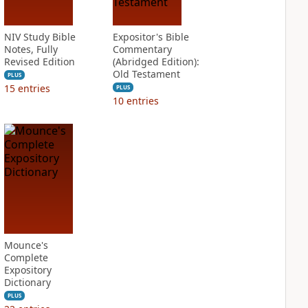
NIV Study Bible
Expositor's Bible
Notes, Fully
Commentary
Revised Edition
(Abridged Edition):
Old Testament
PLUS
15
entries
PLUS
10
entries
Mounce's
Complete
Expository
Dictionary
PLUS