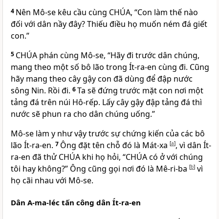
4
Nên Mô-se kêu cầu cùng CHÚA, “Con làm thế nào
đối với dân nầy đây? Thiếu điều họ muốn ném đá giết
con.”
5
CHÚA phán cùng Mô-se, “Hãy đi trước dân chúng,
mang theo một số bô lão trong Ít-ra-en cùng đi. Cũng
hãy mang theo cây gậy con đã dùng để đập nước
sông Nin. Rồi đi.
6
Ta sẽ đứng trước mặt con nơi một
tảng đá trên núi Hô-rếp. Lấy cây gậy đập tảng đá thì
nước sẽ phun ra cho dân chúng uống.”
Mô-se làm y như vậy trước sự chứng kiến của các bô
lão Ít-ra-en.
7
Ông đặt tên chỗ đó là Mát-xa
[
a
]
, vì dân Ít-
ra-en đã thử CHÚA khi họ hỏi, “CHÚA có ở với chúng
tôi hay không?” Ông cũng gọi nơi đó là Mê-ri-ba
[
b
]
vì
họ cãi nhau với Mô-se.
Dân A-ma-léc tấn công dân Ít-ra-en