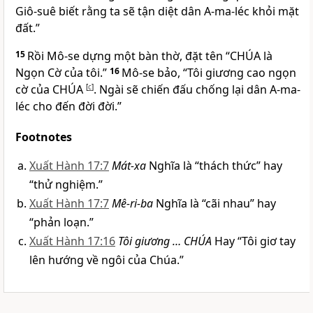
Giô-suê biết rằng ta sẽ tận diệt dân A-ma-léc khỏi mặt
đất.”
15
Rồi Mô-se dựng một bàn thờ, đặt tên “CHÚA là
Ngọn Cờ của tôi.”
16
Mô-se bảo, “Tôi giương cao ngọn
cờ của CHÚA
[
c
]
. Ngài sẽ chiến đấu chống lại dân A-ma-
léc cho đến đời đời.”
Footnotes
Xuất Hành 17:7
Mát-xa
Nghĩa là “thách thức” hay
“thử nghiệm.”
Xuất Hành 17:7
Mê-ri-ba
Nghĩa là “cãi nhau” hay
“phản loạn.”
Xuất Hành 17:16
Tôi giương … CHÚA
Hay “Tôi giơ tay
lên hướng về ngôi của Chúa.”