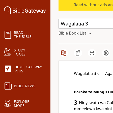
Read without ads an
READ
Bible Book List
THE BIBLE
STUDY
TOOLS
BIBLE GATEWAY
PLUS
Wagalatia 3
Agan
BIBLE NEWS
Baraka za Mungu Hu
3
EXPLORE
Ninyi watu wa Ga
MORE
mmeelewa kwa nini Y