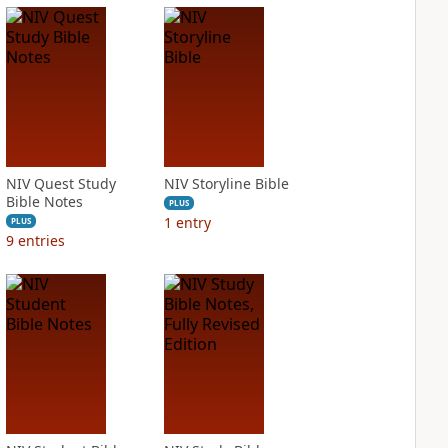
NIV Quest Study
NIV Storyline Bible
Bible Notes
PLUS
1
entry
PLUS
9
entries