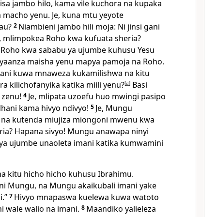
bisa jambo hilo, kama vile kuchora na kupaka
a macho yenu. Je, kuna mtu yeyote
hau?
2
Niambieni jambo hili moja: Ni jinsi gani
, mlimpokea Roho kwa kufuata sheria?
 Roho kwa sababu ya ujumbe kuhusu Yesu
iyaanza maisha yenu mapya pamoja na Roho.
ani kuwa mnaweza kukamilishwa na kitu
 kilichofanyika katika miili yenu?
[
a
]
Basi
 zenu!
4
Je, mlipata uzoefu huo mwingi pasipo
hani kama hivyo ndivyo!
5
Je, Mungu
 na kutenda miujiza miongoni mwenu kwa
ria? Hapana sivyo! Mungu anawapa ninyi
a ya ujumbe unaoleta imani katika kumwamini
 kitu hicho hicho kuhusu Ibrahimu.
ni Mungu, na Mungu akaikubali imani yake
.”
7
Hivyo mnapaswa kuelewa kuwa watoto
i wale walio na imani.
8
Maandiko yalieleza