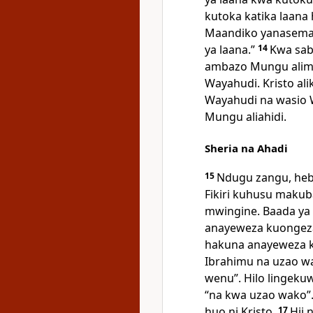
kutoka katika laana h
Maandiko yanasema, 
ya laana.”
14
Kwa saba
ambazo Mungu alimwa
Wayahudi. Kristo ali
Wayahudi na wasio
Mungu aliahidi.
Sheria na Ahadi
15
Ndugu zangu, hebu
Fikiri kuhusu maku
mwingine. Baada ya
anayeweza kuongez
hakuna anayeweza k
Ibrahimu na uzao wa
wenu”. Hilo lingeku
“na kwa uzao wako”.
huo ni Kristo.
17
Hii