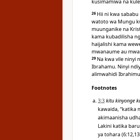
kusimamiwa na kulel
26
Hii ni kwa sababu 
watoto wa Mungu kw
muunganike na Krist
kama kubadilisha n
haijalishi kama we
mwanaume au mwana
29
Na kwa vile ninyi 
Ibrahamu. Ninyi nd
alimwahidi Ibrahimu
Footnotes
3:3
kitu kinyonge k
kawaida, “katika
akimaanisha udh
Lakini katika ba
ya tohara (6:12,13