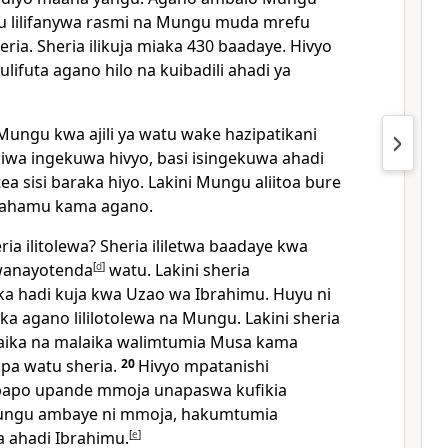
mu lilifanywa rasmi na Mungu muda mrefu
eria. Sheria ilikuja miaka 430 baadaye. Hivyo
lifuta agano hilo na kuibadili ahadi ya
Mungu kwa ajili ya watu wake hazipatikani
Ikiwa ingekuwa hivyo, basi isingekuwa ahadi
a sisi baraka hiyo. Lakini Mungu aliitoa bure
rahamu kama agano.
ria ilitolewa? Sheria ililetwa baadaye kwa
wanayotenda
[
d
]
watu. Lakini sheria
a hadi kuja kwa Uzao wa Ibrahimu. Huyu ni
a agano lililotolewa na Mungu. Lakini sheria
alaika na malaika walimtumia Musa kama
pa watu sheria.
20
Hivyo mpatanishi
mbapo upande mmoja unapaswa kufikia
Mungu ambaye ni mmoja, hakumtumia
 ahadi Ibrahimu.
[
e
]