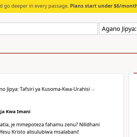
d go deeper in every passage.
Plans start under $6/mont
o Jipya: Tafsiri ya Kusoma-Kwa-Urahisi
ja Kwa Imani
latia, je mmepoteza fahamu zenu? Nilidhani
esu Kristo alisulubiwa msalabani!