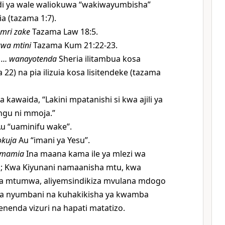
idi ya wale waliokuwa “wakiwayumbisha”
a (tazama 1:7).
amri zake
Tazama Law 18:5.
zwa mtini
Tazama Kum 21:22-23.
wa … wanayotenda
Sheria ilitambua kosa
22) na pia ilizuia kosa lisitendeke (tazama
kawaida, “Lakini mpatanishi si kwa ajili ya
ngu ni mmoja.”
u “uaminifu wake”.
okuja
Au “imani ya Yesu”.
simamia
Ina maana kama ile ya mlezi wa
a; Kwa Kiyunani namaanisha mtu, kwa
wa mtumwa, aliyemsindikiza mvulana mdogo
ka nyumbani na kuhakikisha ya kwamba
nenda vizuri na hapati matatizo.