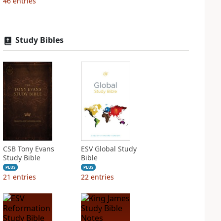
46
entries
Study Bibles
CSB Tony Evans
ESV Global Study
Study Bible
Bible
PLUS
PLUS
21
entries
22
entries