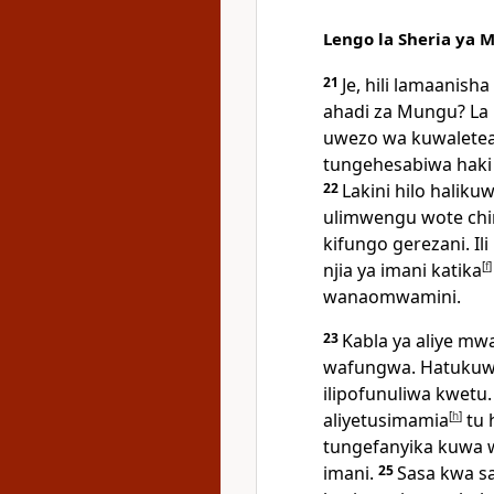
Lengo la Sheria ya 
21
Je, hili lamaanis
ahadi za Mungu? La 
uwezo wa kuwaletea
tungehesabiwa haki
22
Lakini hilo halik
ulimwengu wote chin
kifungo gerezani. I
njia ya imani katika
[
f
]
wanaomwamini.
23
Kabla ya aliye mwa
wafungwa. Hatukuwa 
ilipofunuliwa kwetu
aliyetusimamia
[
h
]
tu 
tungefanyika kuwa 
imani.
25
Sasa kwa sa