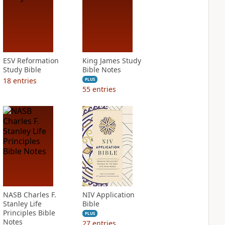
ESV Reformation
King James Study
Study Bible
Bible Notes
18
entries
PLUS
55
entries
NASB Charles F.
NIV Application
Stanley Life
Bible
Principles Bible
PLUS
Notes
27
entries