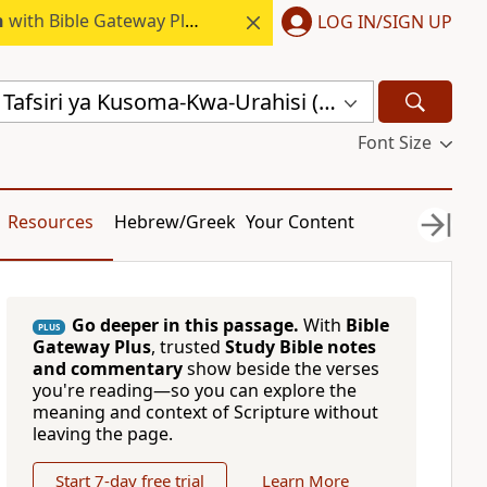
h
with Bible Gateway Plus.
LOG IN/SIGN UP
Agano Jipya: Tafsiri ya Kusoma-Kwa-Urahisi (TKU)
Font Size
Resources
Hebrew/Greek
Your Content
Go deeper in this passage.
With
Bible
PLUS
Gateway Plus
, trusted
Study Bible notes
and commentary
show beside the verses
you're reading—so you can explore the
meaning and context of Scripture without
leaving the page.
Start 7-day free trial
Learn More