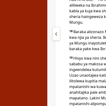
aliliweka na Ibrahi
kabla ya kuja kwa sh
sheria haingeweza ku
Mungu.
18
Baraka alizonazo 
kwa njia ya sheria. 
ya Mungu inayotulete
baraka yake kwa Ib
19
Hivyo kwa nini she
sababu ya makosa 
ingeendelea kutumik
Uzao unaotajwa katik
ilitolewa kupitia m
mpatanishi wa kuwa
anahitajika pale a
mapatano. Lakini 
mpatanishi alipompa