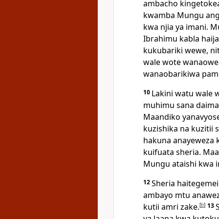
ambacho kingetokea 
kwamba Mungu ange
kwa njia ya imani. 
Ibrahimu kabla hai
kukubariki wewe, ni
wale wote wanaowe
wanaobarikiwa pamo
10
Lakini watu wale 
muhimu sana daima hu
Maandiko yanavyose
kuzishika na kuzitii s
hakuna anayeweza 
kuifuata sheria. Ma
Mungu ataishi kwa i
12
Sheria haitegemei
ambayo mtu anaweza 
kutii amri zake.
[
b
]
13
ya laana kwa kutokui