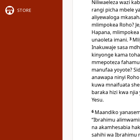
Niliwaeleza wazi ka
rangi picha mbele y
STORE
aliyewaloga mkasa
mlimpokea Roho? Je
Hapana, mlimpokea
unaoleta imani.
3
Ml
Inakuwaje sasa mdh
kinyonge kama tohara
mmepoteza fahamu
manufaa yoyote? Sid
anawapa ninyi Roho
kuwa mnaifuata she
baraka hizi kwa nji
Yesu.
6
Maandiko yanasema
“Ibrahimu alimwami
na akamhesabia haki
sahihi wa Ibrahimu n