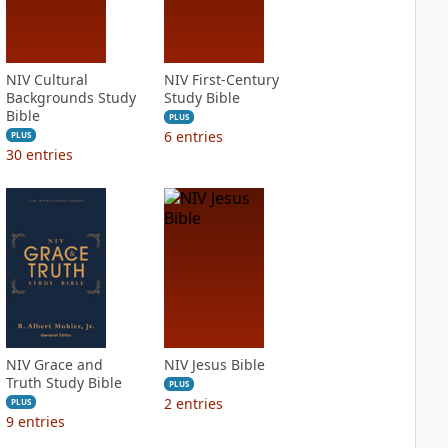
NIV Cultural
NIV First-Century
Backgrounds Study
Study Bible
Bible
PLUS
6
entries
PLUS
30
entries
NIV Grace and
NIV Jesus Bible
Truth Study Bible
PLUS
2
entries
PLUS
9
entries