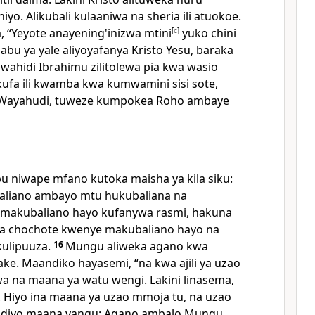
iyo. Alikubali kulaaniwa na sheria ili atuokoe.
“Yeyote anayening'inizwa mtini
[
c
]
yuko chini
bu ya yale aliyoyafanya Kristo Yesu, baraka
hidi Ibrahimu zilitolewa pia kwa wasio
kufa ili kwamba kwa kumwamini sisi sote,
 Wayahudi, tuweze kumpokea Roho ambaye
 niwape mfano kutoka maisha ya kila siku:
baliano ambayo mtu hukubaliana na
 makubaliano hayo kufanywa rasmi, hakuna
a chochote kwenye makubaliano hayo na
ulipuuza.
16
Mungu aliweka agano kwa
ke. Maandiko hayasemi, “na kwa ajili ya uzao
wa na maana ya watu wengi. Lakini linasema,
 Hiyo ina maana ya uzao mmoja tu, na uzao
 ndiyo maana yangu: Agano ambalo Mungu