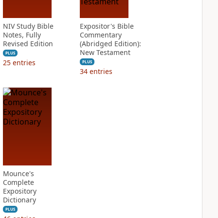
NIV Study Bible
Expositor's Bible
Notes, Fully
Commentary
Revised Edition
(Abridged Edition):
New Testament
PLUS
25
entries
PLUS
34
entries
Mounce's
Complete
Expository
Dictionary
PLUS