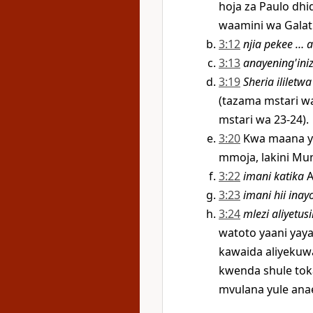
hoja za Paulo dh
waamini wa Galati
3:12
njia pekee … 
3:13
anayening'ini
3:19
Sheria ililet
(tazama mstari wa 
mstari wa 23-24).
3:20
Kwa maana ya 
mmoja, lakini Mu
3:22
imani katika
A
3:23
imani hii inay
3:24
mlezi aliyetu
watoto yaani yay
kawaida aliyeku
kwenda shule to
mvulana yule anae