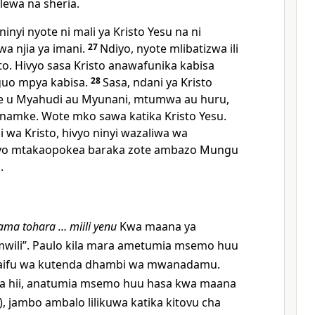
ewa na sheria.
ninyi nyote ni mali ya Kristo Yesu na ni
a njia ya imani.
27
Ndiyo, nyote mlibatizwa ili
o. Hivyo sasa Kristo anawafunika kabisa
guo mpya kabisa.
28
Sasa, ndani ya Kristo
we u Myahudi au Myunani, mtumwa au huru,
mke. Wote mko sawa katika Kristo Yesu.
ni wa Kristo, hivyo ninyi wazaliwa wa
iyo mtakaopokea baraka zote ambazo Mungu
.
ama tohara … miili yenu
Kwa maana ya
 mwili”. Paulo kila mara ametumia msemo huu
aifu wa kutenda dhambi wa mwanadamu.
rua hii, anatumia msemo huu hasa kwa maana
), jambo ambalo lilikuwa katika kitovu cha