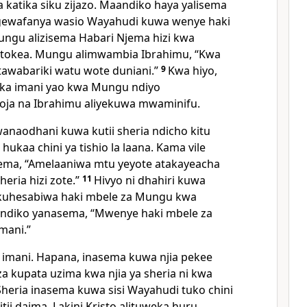
katika siku zijazo. Maandiko haya yalisema
wafanya wasio Wayahudi kuwa wenye haki
Mungu alizisema Habari Njema hizi kwa
jatokea. Mungu alimwambia Ibrahimu, “Kwa
tawabariki watu wote duniani.”
9
Kwa hiyo,
ka imani yao kwa Mungu ndiyo
ja na Ibrahimu aliyekuwa mwaminifu.
wanaodhani kuwa kutii sheria ndicho kitu
kaa chini ya tishio la laana. Kama vile
ma, “Amelaaniwa mtu yeyote atakayeacha
heria hizi zote.”
11
Hivyo ni dhahiri kuwa
kuhesabiwa haki mbele za Mungu kwa
andiko yanasema, “Mwenye haki mbele za
mani.”
 imani. Hapana, inasema kuwa njia pekee
kupata uzima kwa njia ya sheria ni kwa
Sheria inasema kuwa sisi Wayahudi tuko chini
tii daima. Lakini Kristo alituweka huru