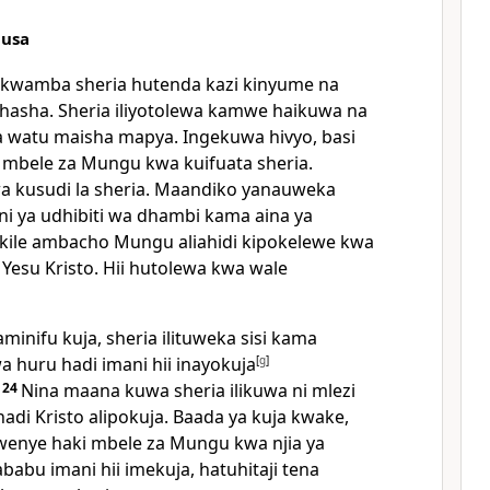
Musa
ha kwamba sheria hutenda kazi kinyume na
hasha. Sheria iliyotolewa kamwe haikuwa na
 watu maisha mapya. Ingekuwa hivyo, basi
 mbele za Mungu kwa kuifuata sheria.
uwa kusudi la sheria. Maandiko yanauweka
i ya udhibiti wa dhambi kama aina ya
li kile ambacho Mungu aliahidi kipokelewe kwa
Yesu Kristo. Hii hutolewa kwa wale
minifu kuja, sheria ilituweka sisi kama
huru hadi imani hii inayokuja
[
g
]
.
24
Nina maana kuwa sheria ilikuwa ni mlezi
hadi Kristo alipokuja. Baada ya kuja kwake,
wenye haki mbele za Mungu kwa njia ya
babu imani hii imekuja, hatuhitaji tena