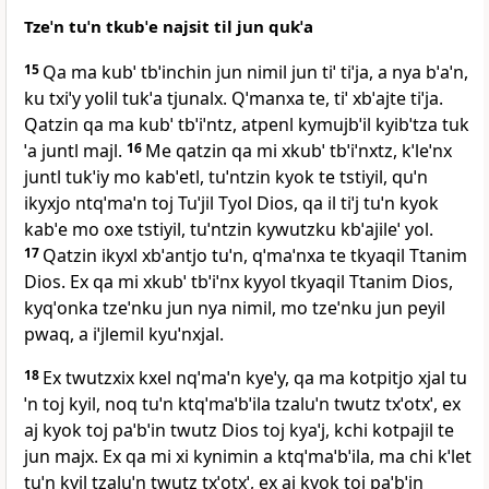
Tzeˈn tuˈn tkubˈe najsit til jun qukˈa
15
Qa ma kubˈ tbˈinchin jun nimil jun tiˈ tiˈja, a nya bˈaˈn,
ku txiˈy yolil tukˈa tjunalx. Qˈmanxa te, tiˈ xbˈajte tiˈja.
Qatzin qa ma kubˈ tbˈiˈntz, atpenl kymujbˈil kyibˈtza tuk
ˈa juntl majl.
16
Me qatzin qa mi xkubˈ tbˈiˈnxtz, kˈleˈnx
juntl tukˈiy mo kabˈetl, tuˈntzin kyok te tstiyil, quˈn
ikyxjo ntqˈmaˈn toj Tuˈjil Tyol Dios, qa il tiˈj tuˈn kyok
kabˈe mo oxe tstiyil, tuˈntzin kywutzku kbˈajileˈ yol.
17
Qatzin ikyxl xbˈantjo tuˈn, qˈmaˈnxa te tkyaqil Ttanim
Dios. Ex qa mi xkubˈ tbˈiˈnx kyyol tkyaqil Ttanim Dios,
kyqˈonka tzeˈnku jun nya nimil, mo tzeˈnku jun peyil
pwaq, a iˈjlemil kyuˈnxjal.
18
Ex twutzxix kxel nqˈmaˈn kyeˈy, qa ma kotpitjo xjal tu
ˈn toj kyil, noq tuˈn ktqˈmaˈbˈila tzaluˈn twutz txˈotxˈ, ex
aj kyok toj paˈbˈin twutz Dios toj kyaˈj, kchi kotpajil te
jun majx. Ex qa mi xi kynimin a ktqˈmaˈbˈila, ma chi kˈlet
tuˈn kyil tzaluˈn twutz txˈotxˈ, ex aj kyok toj paˈbˈin