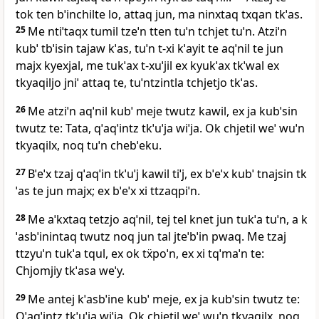
tok ten bˈinchilte lo, attaq jun, ma ninxtaq txqan tkˈas.
25
Me ntiˈtaqx tumil tzeˈn tten tuˈn tchjet tuˈn. Atziˈn
kubˈ tbˈisin tajaw kˈas, tuˈn t‑xi kˈayit te aqˈnil te jun
majx kyexjal, me tukˈax t‑xuˈjil ex kyukˈax tkˈwal ex
tkyaqiljo jniˈ attaq te, tuˈntzintla tchjetjo tkˈas.
26
Me atziˈn aqˈnil kubˈ meje twutz kawil, ex ja kubˈsin
twutz te: Tata, qˈaqˈintz tkˈuˈja wiˈja. Ok chjetil weˈ wuˈn
tkyaqilx, noq tuˈn chebˈeku.
27
Bˈeˈx tzaj qˈaqˈin tkˈuˈj kawil tiˈj, ex bˈeˈx kubˈ tnajsin tk
ˈas te jun majx; ex bˈeˈx xi ttzaqpiˈn.
28
Me aˈkxtaq tetzjo aqˈnil, tej tel knet jun tukˈa tuˈn, a k
ˈasbˈinintaq twutz noq jun tal jteˈbˈin pwaq. Me tzaj
ttzyuˈn tukˈa tqul, ex ok tẍpoˈn, ex xi tqˈmaˈn te:
Chjomjiy tkˈasa weˈy.
29
Me antej kˈasbˈine kubˈ meje, ex ja kubˈsin twutz te:
Qˈaqˈintz tkˈuˈja wiˈja. Ok chjetil weˈ wuˈn tkyaqilx, noq