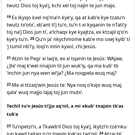
twutz Dios toj kyaˈj, kchi xel toj najin te jun majx.
19
Ex ikyxjo kxel nqˈmaˈn kyeˈy, qa at kabˈe kye tzaluˈn
twutz txˈotxˈ, xbˈant tiˈj tuˈn, tuˈn t‑xi kyqanin te nTatiˈy
toj naˈj Dios jun tiˈ, aˈlchaqx kye kyajtza, ex ktzajil qˈoˈn
kyeˈy tuˈn.
20
Quˈn jaˈ nkychmome kabˈe mo oxej kyibˈ ti
ˈj tumil nbˈiˈy, loqiˈn intin kyxol, chi Jesús.
21
Atzin te Pegr xi laqˈe, ex xi tqanin te Jesús: WAjaw,
¿Jteˈ maj kˈwel nnajsin til jun wukˈiy, qa ma kubˈ tb
ˈinchin jun nya wen wiˈja? ¿Ma noqpela wuq maj?
22
Me xi ttzaqˈwin Jesús te: Nya noq oˈkxjo wuq maj,
qalaˈ wuq majjo lajaj toj jun mutxˈ.
Techil tuˈn Jesús tiˈjjo aqˈnil, a mi xkubˈ tnajsin tkˈas
tukˈa
23
Tuˈnpetziˈn, a Tkawbˈil Dios toj kyaˈj, ikytziˈn tzeˈnku
jun kawil tajtaq tuˈn tpeyin kykˈas taqˈnil.
24
Atzaj teˈ