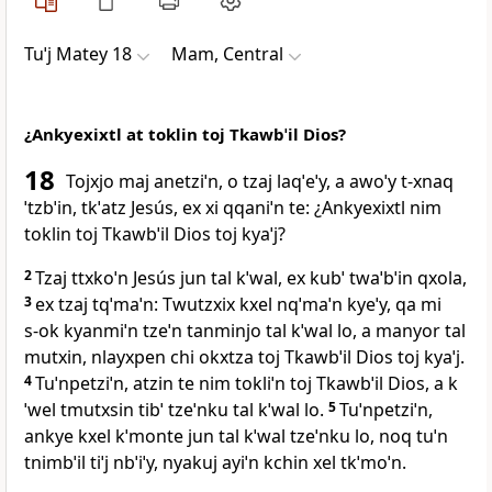
Tuˈj Matey 18
Mam, Central
¿Ankyexixtl at toklin toj Tkawbˈil Dios?
18
Tojxjo maj anetziˈn, o tzaj laqˈeˈy, a awoˈy t‑xnaq
ˈtzbˈin, tkˈatz Jesús, ex xi qqaniˈn te: ¿Ankyexixtl nim
toklin toj Tkawbˈil Dios toj kyaˈj?
2
Tzaj ttxkoˈn Jesús jun tal kˈwal, ex kubˈ twaˈbˈin qxola,
3
ex tzaj tqˈmaˈn: Twutzxix kxel nqˈmaˈn kyeˈy, qa mi
s‑ok kyanmiˈn tzeˈn tanminjo tal kˈwal lo, a manyor tal
mutxin, nlayxpen chi okxtza toj Tkawbˈil Dios toj kyaˈj.
4
Tuˈnpetziˈn, atzin te nim tokliˈn toj Tkawbˈil Dios, a k
ˈwel tmutxsin tibˈ tzeˈnku tal kˈwal lo.
5
Tuˈnpetziˈn,
ankye kxel kˈmonte jun tal kˈwal tzeˈnku lo, noq tuˈn
tnimbˈil tiˈj nbˈiˈy, nyakuj ayiˈn kchin xel tkˈmoˈn.