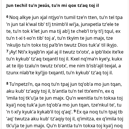
Jun techil tuˈn Jesús, tuˈn mi qox tzˈaq toj il
6
Noq alkye jun xjal ntjyoˈn tumil tzeˈn tten, tuˈn tel tpa
ˈn jun tal kˈwal tibˈ tiˈj tnimbˈil wiˈja, junxpetla tzˈele te
te, tuˈn tok kˈlet jun ma tij abˈj te chebˈl triy tiˈj tqul, ex
tuˈn t‑xi t‑xoˈn tibˈ toj aˈ, tuˈn tkyim te jun majx, tze
ˈnkuljo tuˈn tokx toj paˈbˈin twutz Dios tukˈaˈ til ikyjo.
7
¡Ay! Ntiˈx kyajbˈin xjal aj il twutz txˈotxˈ, a ipbˈilxix iteˈke
tuˈn kykubˈ tzˈaq txqantl toj il. Kxel nqˈmaˈn kyeˈy, kukx
at te iljo tzaluˈn twutz txˈotxˈ, me nim bˈisbˈajil texjal, a
tzunx nlabˈte kyiˈjjo txqantl, tuˈn kykubˈ tzˈaq toj il.
8
Tuˈnpetziˈn, qa noq tuˈn tpaj jun tqˈobˈa mo jun tqan,
aku kubˈ tzˈaqiy toj il, bˈantla tuˈn tel ttxˈemiˈn, ex q
ˈimila toj tkˈuˈja te jun majx. Quˈn wenitla tuˈn tokxa toj
kyaˈj noq tukˈa jun tqˈobˈa mo jun tqan, tzeˈnkul teˈ, tu
ˈn t‑xiˈy kyukˈa kykabˈil toj qˈaqˈ.
9
Ex qa noq tuˈn tpaj tb
ˈaqˈ twutza aku kubˈ tzˈaqiy toj il, qˈimitza, ex qˈimila toj
tkˈuˈja te jun majx. Quˈn bˈantla tuˈn tokxa toj kyaˈj noq