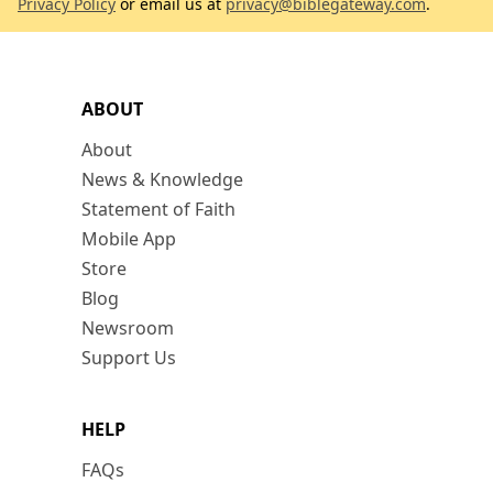
Privacy Policy
or email us at
privacy@biblegateway.com
.
ABOUT
About
News & Knowledge
Statement of Faith
Mobile App
Store
Blog
Newsroom
Support Us
HELP
FAQs