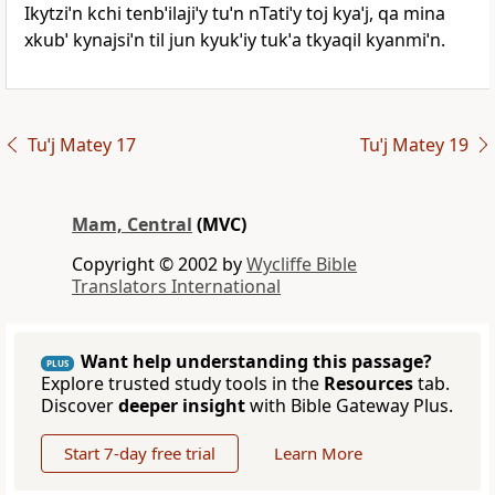
Ikytziˈn kchi tenbˈilajiˈy tuˈn nTatiˈy toj kyaˈj, qa mina
xkubˈ kynajsiˈn til jun kyukˈiy tukˈa tkyaqil kyanmiˈn.
Tuˈj Matey 17
Tuˈj Matey 19
Mam, Central
(MVC)
Copyright © 2002 by
Wycliffe Bible
Translators International
Want help understanding this passage?
PLUS
Explore trusted study tools in the
Resources
tab.
Discover
deeper insight
with Bible Gateway Plus.
Start 7-day free trial
Learn More