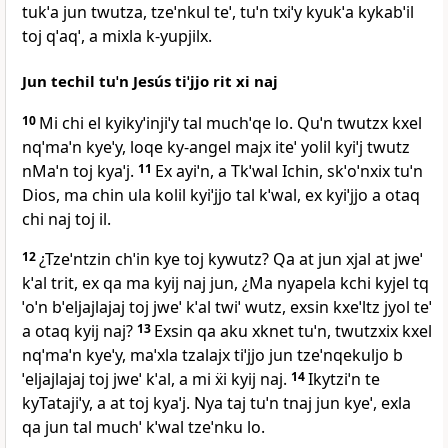
tukˈa jun twutza, tzeˈnkul teˈ, tuˈn txiˈy kyukˈa kykabˈil
toj qˈaqˈ, a mixla k‑yupjilx.
Jun techil tuˈn Jesús tiˈjjo rit xi naj
10
Mi chi el kyikyˈinjiˈy tal muchˈqe lo. Quˈn twutzx kxel
nqˈmaˈn kyeˈy, loqe ky‑angel majx iteˈ yolil kyiˈj twutz
nMaˈn toj kyaˈj.
11
Ex ayiˈn, a Tkˈwal Ichin, skˈoˈnxix tuˈn
Dios, ma chin ula kolil kyiˈjjo tal kˈwal, ex kyiˈjjo a otaq
chi naj toj il.
12
¿Tzeˈntzin chˈin kye toj kywutz? Qa at jun xjal at jweˈ
kˈal trit, ex qa ma kyij naj jun, ¿Ma nyapela kchi kyjel tq
ˈoˈn bˈeljajlajaj toj jweˈ kˈal twiˈ wutz, exsin kxeˈltz jyol teˈ
a otaq kyij naj?
13
Exsin qa aku xknet tuˈn, twutzxix kxel
nqˈmaˈn kyeˈy, maˈxla tzalajx tiˈjjo jun tzeˈnqekuljo b
ˈeljajlajaj toj jweˈ kˈal, a mi ẍi kyij naj.
14
Ikytziˈn te
kyTatajiˈy, a at toj kyaˈj. Nya taj tuˈn tnaj jun kyeˈ, exla
qa jun tal muchˈ kˈwal tzeˈnku lo.