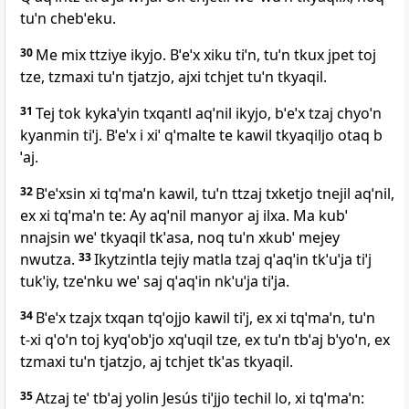
tuˈn chebˈeku.
30
Me mix ttziye ikyjo. Bˈeˈx xiku tiˈn, tuˈn tkux jpet toj
tze, tzmaxi tuˈn tjatzjo, ajxi tchjet tuˈn tkyaqil.
31
Tej tok kykaˈyin txqantl aqˈnil ikyjo, bˈeˈx tzaj chyoˈn
kyanmin tiˈj. Bˈeˈx i xiˈ qˈmalte te kawil tkyaqiljo otaq b
ˈaj.
32
Bˈeˈxsin xi tqˈmaˈn kawil, tuˈn ttzaj txketjo tnejil aqˈnil,
ex xi tqˈmaˈn te: Ay aqˈnil manyor aj ilxa. Ma kubˈ
nnajsin weˈ tkyaqil tkˈasa, noq tuˈn xkubˈ mejey
nwutza.
33
Ikytzintla tejiy matla tzaj qˈaqˈin tkˈuˈja tiˈj
tukˈiy, tzeˈnku weˈ saj qˈaqˈin nkˈuˈja tiˈja.
34
Bˈeˈx tzajx txqan tqˈojjo kawil tiˈj, ex xi tqˈmaˈn, tuˈn
t‑xi qˈoˈn toj kyqˈobˈjo xqˈuqil tze, ex tuˈn tbˈaj bˈyoˈn, ex
tzmaxi tuˈn tjatzjo, aj tchjet tkˈas tkyaqil.
35
Atzaj teˈ tbˈaj yolin Jesús tiˈjjo techil lo, xi tqˈmaˈn: