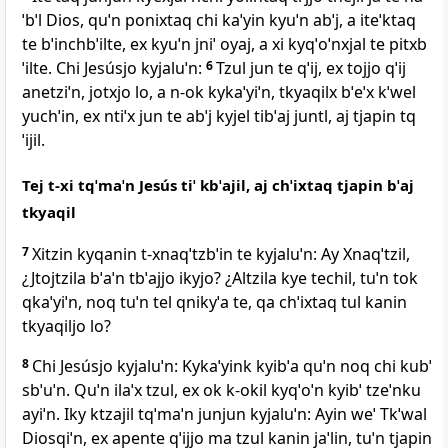
ˈbˈl Dios, quˈn ponixtaq chi kaˈyin kyuˈn abˈj, a iteˈktaq
te bˈinchbˈilte, ex kyuˈn jniˈ oyaj, a xi kyqˈoˈnxjal te pitxb
ˈilte. Chi Jesúsjo kyjaluˈn:
6
Tzul jun te qˈij, ex tojjo qˈij
anetziˈn, jotxjo lo, a n‑ok kykaˈyiˈn, tkyaqilx bˈeˈx kˈwel
yuchˈin, ex ntiˈx jun te abˈj kyjel tibˈaj juntl, aj tjapin tq
ˈijil.
Tej t‑xi tqˈmaˈn Jesús tiˈ kbˈajil, aj chˈixtaq tjapin bˈaj
tkyaqil
7
Xitzin kyqanin t‑xnaqˈtzbˈin te kyjaluˈn: Ay Xnaqˈtzil,
¿Jtojtzila bˈaˈn tbˈajjo ikyjo? ¿Altzila kye techil, tuˈn tok
qkaˈyiˈn, noq tuˈn tel qnikyˈa te, qa chˈixtaq tul kanin
tkyaqiljo lo?
8
Chi Jesúsjo kyjaluˈn: Kykaˈyink kyibˈa quˈn noq chi kubˈ
sbˈuˈn. Quˈn ilaˈx tzul, ex ok k‑okil kyqˈoˈn kyibˈ tzeˈnku
ayiˈn. Iky ktzajil tqˈmaˈn junjun kyjaluˈn: Ayin weˈ Tkˈwal
Diosqiˈn, ex apente qˈijjo ma tzul kanin jaˈlin, tuˈn tjapin