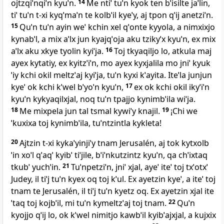
ojtzqiˈnqiˈn kyuˈn.
14
Me ntiˈ tuˈn kyok ten bˈisilte jaˈlin,
tiˈ tuˈn t‑xi kyqˈmaˈn te kolbˈil kyeˈy, aj tpon qˈij anetziˈn.
15
Quˈn tuˈn ayin weˈ kchin xel qˈonte kyyola, a nimxixjo
kynabˈl, a mix aˈlx jun kyajqˈoja aku tzikyˈx kyuˈn, ex mix
aˈlx aku xkye tyolin kyiˈja.
16
Toj tkyaqiljo lo, atkula maj
ayex kytatiy, ex kyitzˈiˈn, mo ayex kyxjalila mo jniˈ kyuk
ˈiy kchi okil meltzˈaj kyiˈja, tuˈn kyxi kˈayita. Iteˈla junjun
kyeˈ ok kchi kˈwel bˈyoˈn kyuˈn,
17
ex ok kchi okil ikyˈiˈn
kyuˈn kykyaqilxjal, noq tuˈn tpajjo kynimbˈila wiˈja.
18
Me mixpela jun tal tsmal kywiˈy knajil.
19
¡Chi we
ˈkuxixa toj kynimbˈila, tuˈntzintla kykleta!
20
Ajtzin t‑xi kykaˈyinjiˈy tnam Jerusalén, aj tok kytxolb
ˈin xoˈl qˈaqˈ kyibˈ tiˈjile, bˈiˈnkutzintz kyuˈn, qa chˈixtaq
tkubˈ yuchˈin.
21
Tuˈnpetziˈn, jniˈ xjal, ayeˈ iteˈ toj txˈotxˈ
Judey, il tiˈj tuˈn kyex oq toj kˈul. Ex ayetzin kyeˈ, a iteˈ toj
tnam te Jerusalén, il tiˈj tuˈn kyetz oq. Ex ayetzin xjal ite
ˈtaq toj kojbˈil, mi tuˈn kymeltzˈaj toj tnam.
22
Quˈn
kyojjo qˈij lo, ok kˈwel nimitjo kawbˈil kyibˈajxjal, a kujxix