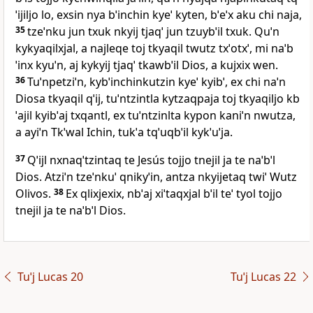
ˈijiljo lo, exsin nya bˈinchin kyeˈ kyten, bˈeˈx aku chi naja,
35
tzeˈnku jun txuk nkyij tjaqˈ jun tzuybˈil txuk. Quˈn
kykyaqilxjal, a najleqe toj tkyaqil twutz txˈotxˈ, mi naˈb
ˈinx kyuˈn, aj kykyij tjaqˈ tkawbˈil Dios, a kujxix wen.
36
Tuˈnpetziˈn, kybˈinchinkutzin kyeˈ kyibˈ, ex chi naˈn
Diosa tkyaqil qˈij, tuˈntzintla kytzaqpaja toj tkyaqiljo kb
ˈajil kyibˈaj txqantl, ex tuˈntzinlta kypon kaniˈn nwutza,
a ayiˈn Tkˈwal Ichin, tukˈa tqˈuqbˈil kykˈuˈja.
37
Qˈijl nxnaqˈtzintaq te Jesús tojjo tnejil ja te naˈbˈl
Dios. Atziˈn tzeˈnkuˈ qnikyˈin, antza nkyijetaq twiˈ Wutz
Olivos.
38
Ex qlixjexix, nbˈaj xiˈtaqxjal bˈil teˈ tyol tojjo
tnejil ja te naˈbˈl Dios.
Tuˈj Lucas 20
Tuˈj Lucas 22