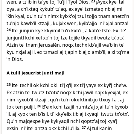
wen, a tzˈibˈin taˈye toj Tuˈjil Tyol Dios.
23
¡Ayex kyeˈ tal
qya, a chˈixtaq kykubˈ tzˈaq, ex ayeˈ tzmataq nbˈaj mi
ˈẍin kyal, quˈn tuˈn nimx kyixkˈoj tzul tojjo tnam anetziˈn
tuˈnjo kawbˈil ktzajil, kujxix wen, kyibˈajjo jniˈ xjal antza!
24
Iteˈ junjun kye kkyimil tuˈn kxbˈil, a kabˈe tste. Ex iteˈ
junjuntl kchi xel xoˈn toj tze tojile tkyaqil twutz txˈotxˈ.
Atzin teˈ tnam Jerusalén, noqx techx kbˈajil waˈbˈin teˈ
kyuˈnxjal aj il, ex tzmaxi aj tjapin bˈajjo ambˈil, a xi tqˈma
ˈn Dios.
A tulil Jesucrist juntl majl
25
Iteˈ techil ok kchi okil tiˈj qˈij ex tiˈj yaye ex kyiˈj cheˈw.
Ex atzin teˈ twutz txˈotxˈ noqx kchi jawil najx kyexjal, ex
nim kyxobˈil ktzajil, quˈn tuˈn okx ktinilxjo ttxuyil aˈ, aj
tok ten puljil.
26
Bˈeˈx kchi tzajil numtzˈaj xjal tuˈn kyxob
ˈil, aj kyok ten bˈisil, tiˈ kkyˈelix tibˈaj tkyaqil twutz txˈotxˈ.
Quˈn majqexpe kye kykyaqil nchi qoptzˈaj toj kyaˈj
exsin jniˈ iteˈ antza okx kchi luˈlilx.
27
Aj tul kanin