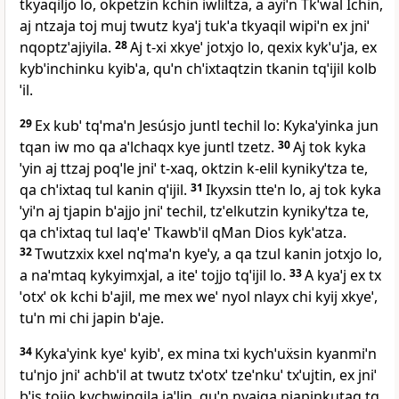
tkyaqiljo lo, okpetzin kchin iwliltza, a ayiˈn Tkˈwal Ichin,
aj ntzaja toj muj twutz kyaˈj tukˈa tkyaqil wipiˈn ex jniˈ
nqoptzˈajiyila.
28
Aj t‑xi xkyeˈ jotxjo lo, qexix kykˈuˈja, ex
kybˈinchinku kyibˈa, quˈn chˈixtaqtzin tkanin tqˈijil kolb
ˈil.
29
Ex kubˈ tqˈmaˈn Jesúsjo juntl techil lo: Kykaˈyinka jun
tqan iw mo qa aˈlchaqx kye juntl tzetz.
30
Aj tok kyka
ˈyin aj ttzaj poqˈle jniˈ t‑xaq, oktzin k‑elil kynikyˈtza te,
qa chˈixtaq tul kanin qˈijil.
31
Ikyxsin tteˈn lo, aj tok kyka
ˈyiˈn aj tjapin bˈajjo jniˈ techil, tzˈelkutzin kynikyˈtza te,
qa chˈixtaq tul laqˈeˈ Tkawbˈil qMan Dios kykˈatza.
32
Twutzxix kxel nqˈmaˈn kyeˈy, a qa tzul kanin jotxjo lo,
a naˈmtaq kykyimxjal, a iteˈ tojjo tqˈijil lo.
33
A kyaˈj ex tx
ˈotxˈ ok kchi bˈajil, me mex weˈ nyol nlayx chi kyij xkyeˈ,
tuˈn mi chi japin bˈaje.
34
Kykaˈyink kyeˈ kyibˈ, ex mina txi kychˈuẍsin kyanmiˈn
tuˈnjo jniˈ achbˈil at twutz txˈotxˈ tzeˈnkuˈ txˈujtin, ex jniˈ
bˈis tojjo kychwinqila jaˈlin, quˈn nyajqa njapinkutaq tq