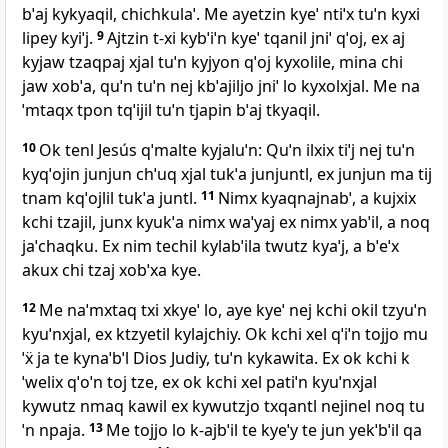
bˈaj kykyaqil, chichkulaˈ. Me ayetzin kyeˈ ntiˈx tuˈn kyxi
lipey kyiˈj.
9
Ajtzin t‑xi kybˈiˈn kyeˈ tqanil jniˈ qˈoj, ex aj
kyjaw tzaqpaj xjal tuˈn kyjyon qˈoj kyxolile, mina chi
jaw xobˈa, quˈn tuˈn nej kbˈajiljo jniˈ lo kyxolxjal. Me na
ˈmtaqx tpon tqˈijil tuˈn tjapin bˈaj tkyaqil.
10
Ok tenl Jesús qˈmalte kyjaluˈn: Quˈn ilxix tiˈj nej tuˈn
kyqˈojin junjun chˈuq xjal tukˈa junjuntl, ex junjun ma tij
tnam kqˈojlil tukˈa juntl.
11
Nimx kyaqnajnabˈ, a kujxix
kchi tzajil, junx kyukˈa nimx waˈyaj ex nimx yabˈil, a noq
jaˈchaqku. Ex nim techil kylabˈila twutz kyaˈj, a bˈeˈx
akux chi tzaj xobˈxa kye.
12
Me naˈmxtaq txi xkyeˈ lo, aye kyeˈ nej kchi okil tzyuˈn
kyuˈnxjal, ex ktzyetil kylajchiy. Ok kchi xel qˈiˈn tojjo mu
ˈẍ ja te kynaˈbˈl Dios Judiy, tuˈn kykawita. Ex ok kchi k
ˈwelix qˈoˈn toj tze, ex ok kchi xel patiˈn kyuˈnxjal
kywutz nmaq kawil ex kywutzjo txqantl nejinel noq tu
ˈn npaja.
13
Me tojjo lo k‑ajbˈil te kyeˈy te jun yekˈbˈil qa