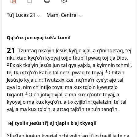
Tuˈj Lucas 21
Mam, Central
Qqˈoˈnx jun oyaj tukˈa tumil
21
Tzuntaq nkaˈyin Jesús kyiˈjjo xjal, a qˈininqetaq, tej
nkuˈxtaq kyqˈoˈn kyoyaj tojjo tkubˈil pwaq toj tja Dios.
2
Ex ok tkaˈyin Jesús jun tal qya yajxix, a kyimnin tchmil,
tej tkux tqˈoˈn kabˈe tal netzˈ pwaq te toyaj.
3
Chitzin
Jesúsjo kyjaluˈn: Twutzxix kxel nqˈmaˈn kyeˈy; ajo tal
qya lo, nim chˈintljo toyaj ma kux tqˈoˈn kywutzjo
txqantl.
4
Quˈn jotxjo xjal, a ma kux qˈonte toyaj, a
kyoyajjo ma kux kyqˈoˈn, a t‑xkyijlbˈin; qalatzinl teˈ tal
yaj, a ma kux tqˈoˈn, a attaq tajbˈin te tuˈn tanqˈin.
Tej tyolin Jesús tiˈj aj tjapin bˈaj tkyaqil
5
Iteˈtaq junjun kyexjal nchi yolintaq tiˈjjo tnejil ja te na