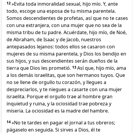
12
»Evita toda inmoralidad sexual, hijo mío. Y, ante
todo, escoge una esposa de tu misma parentela.
Somos descendientes de profetas, así que no te cases
con una extranjera, con una mujer que no sea de la
misma tribu de tu padre. Acuérdate, hijo mío, de Noé,
de Abraham, de Isaac y de Jacob, nuestros
antepasados lejanos: todos ellos se casaron con
mujeres de su misma parentela, y Dios los bendijo en
sus hijos, y sus descendientes serán dueños de la
tierra que Dios les prometió.
13
Así que, hijo mío, ama
a los demás israelitas, que son hermanos tuyos. Que
no se llene de orgullo tu corazón, y llegues a
despreciarlos, y te niegues a casarte con una mujer
israelita. Porque el orgullo trae al hombre gran
inquietud y ruina, y la ociosidad trae pobreza y
miseria. La ociosidad es la madre del hambre.
14
»No te tardes en pagar el jornal a tus obreros;
págaselo en seguida. Si sirves a Dios, él te