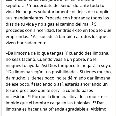
sepultura.
5
Y acuérdate del Señor durante toda tu
vida. No peques voluntariamente ni dejes de cumplir
sus mandamientos. Procede con honradez todos los
días de tu vida y no sigas el camino del mal.
6
Si
procedes con sinceridad, tendrás éxito en todo lo que
emprendas.
7
Así sucederá también a todos los que
viven honradamente.
»Da limosna de lo que tengas. Y cuando des limosna,
no seas tacaño. Cuando veas a un pobre, no le
niegues tu ayuda. Así Dios tampoco te negará la suya.
8
Da limosna según tus posibilidades. Si tienes mucho,
da mucho; si tienes poco, no te dé miedo dar limosna
de ese poco.
9
Haciéndolo así, estarás ahorrando un
tesoro precioso que te servirá cuando pases
necesidad.
10
Porque la limosna libra de la muerte e
impide que el hombre caiga en las tinieblas.
11
Dar
limosna es hacer una ofrenda agradable al Altísimo.