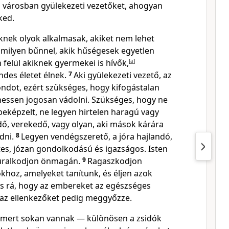
en városban gyülekezeti vezetőket, ahogyan
ked.
knek olyok alkalmasak, akiket nem lehet
milyen bűnnel, akik hűségesek egyetlen
 felül akiknek gyermekei is hívők,
[
a
]
des életet élnek.
7
Aki gyülekezeti vezető, az
ondot, ezért szükséges, hogy kifogástalan
lehessen jogosan vádolni. Szükséges, hogy ne
beképzelt, ne legyen hirtelen haragú vagy
dő, verekedő, vagy olyan, aki mások kárára
dni.
8
Legyen vendégszerető, a jóra hajlandó,
es, józan gondolkodású és igazságos. Isten
s uralkodjon önmagán.
9
Ragaszkodjon
khoz, amelyeket tanítunk, és éljen azok
es rá, hogy az embereket az egészséges
, az ellenkezőket pedig meggyőzze.
s, mert sokan vannak — különösen a zsidók