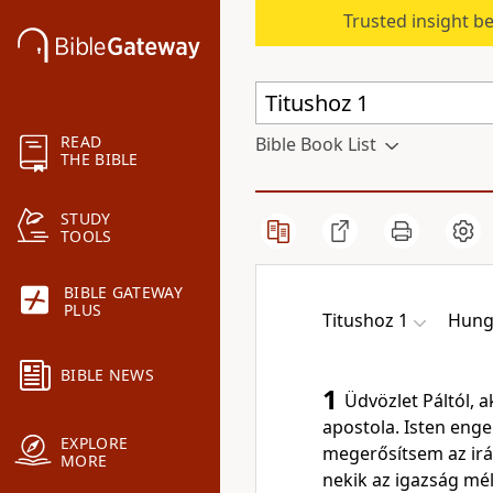
Trusted insight b
READ
Bible Book List
THE BIBLE
STUDY
TOOLS
BIBLE GATEWAY
PLUS
Titushoz 1
Hunga
BIBLE NEWS
1
Üdvözlet Páltól, a
apostola. Isten enge
EXPLORE
megerősítsem az irán
MORE
nekik az igazság mé