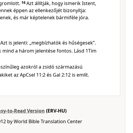
gromlott.
16
Azt állítják, hogy ismerik Istent,
ennek éppen az ellenkezőjét bizonyítja:
enek, és már képtelenek bármiféle jóra.
Azt is jelenti: „megbízhatók és hűségesek”.
k mind a három jelentése fontos. Lásd 1Tim
ószínűleg azokról a zsidó származású
akiket az ApCsel 11:2 és Gal 2:12 is említ.
asy-to-Read Version
(ERV-HU)
12 by World Bible Translation Center