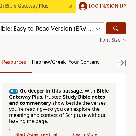
h Bible Gateway Plus.
LOG IN/SIGN UP
Hungarian Bible: Easy-to-Read Version (ERV-HU)
Font Size
Resources
Hebrew/Greek
Your Content
Go deeper in this passage.
With
Bible
PLUS
Gateway Plus
, trusted
Study Bible notes
and commentary
show beside the verses
you're reading—so you can explore the
meaning and context of Scripture without
leaving the page.
Start 7-day free trial
Learn More