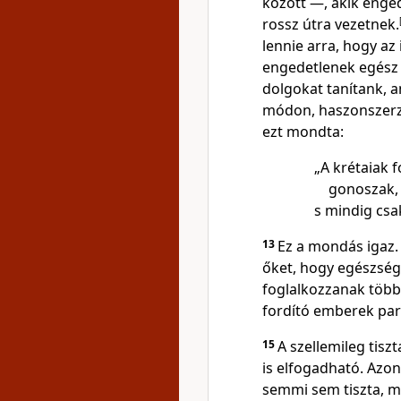
között —, akik enge
rossz útra vezetnek.
lennie arra, hogy az 
engedetlenek egész 
dolgokat tanítank, 
módon, haszonszerzé
ezt mondta:
„A krétaiak 
gonoszak, 
s mindig csa
13
Ez a mondás igaz. 
őket, hogy egészség
foglalkozzanak több
fordító emberek par
15
A szellemileg tis
is elfogadható. Azo
semmi sem tiszta, m