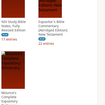
NIV Study Bible
Expositor's Bible
Notes, Fully
Commentary
Revised Edition
(Abridged Edition):
New Testament
PLUS
17
entries
PLUS
22
entries
Mounce's
Complete
Expository