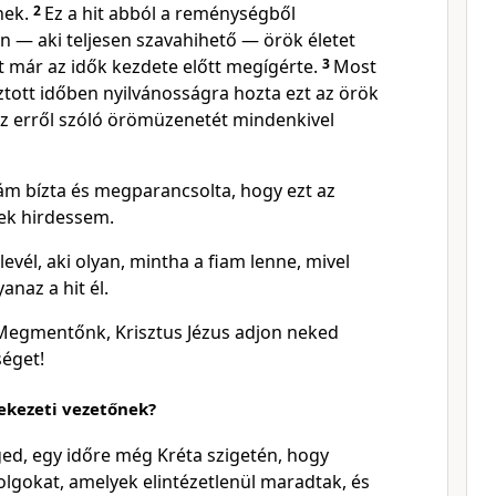
nek.
2
Ez a hit abból a reménységből
n — aki teljesen szavahihető — örök életet
t már az idők kezdete előtt megígérte.
3
Most
sztott időben nyilvánosságra hozta ezt az örök
 az erről szóló örömüzenetét mindenkivel
ám bízta és megparancsolta, hogy ezt az
ek hirdessem.
levél, aki olyan, mintha a fiam lenne, mivel
naz a hit él.
s Megmentőnk, Krisztus Jézus adjon neked
éget!
ekezeti vezetőnek?
ged, egy időre még Kréta szigetén, hogy
olgokat, amelyek elintézetlenül maradtak, és