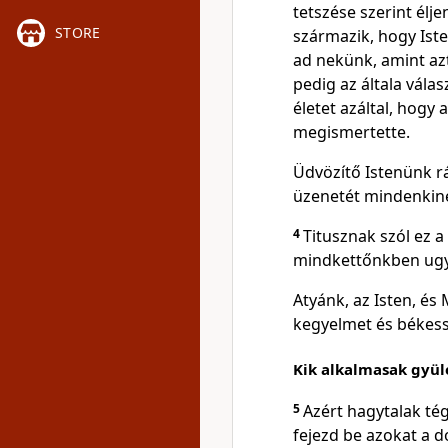
tetszése szerint élje
STORE
származik, hogy Iste
ad nekünk, amint az
pedig az általa vála
életet azáltal, hogy
megismertette.
Üdvözítő Istenünk r
üzenetét mindenkin
4
Titusznak szól ez a 
mindkettőnkben ugya
Atyánk, az Isten, é
kegyelmet és békess
Kik alkalmasak gyül
5
Azért hagytalak té
fejezd be azokat a d