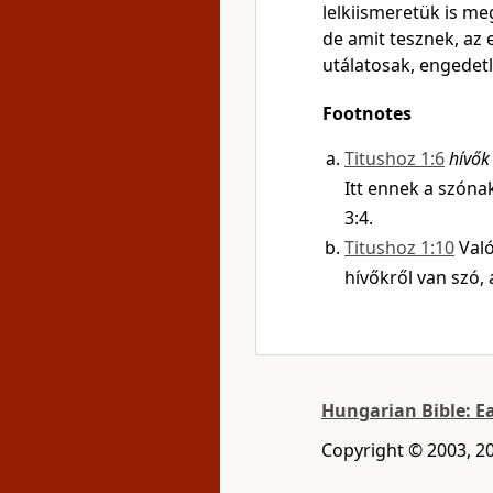
lelkiismeretük is me
de amit tesznek, az 
utálatosak, engedetl
Footnotes
Titushoz 1:6
hívők
Itt ennek a szóna
3:4.
Titushoz 1:10
Val
hívőkről van szó, 
Hungarian Bible: E
Copyright © 2003, 20