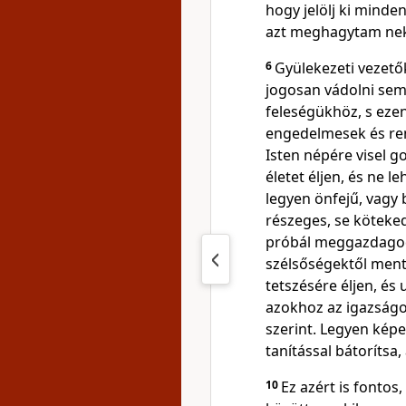
hogy jelölj ki mind
azt meghagytam ne
6
Gyülekezeti vezető
jogosan vádolni sem
feleségükhöz, s ezen
engedelmesek és ren
Isten népére visel g
életet éljen, és ne 
legyen önfejű, vagy 
részeges, se köteke
próbál meggazdago
szélsőségektől ment
tetszésére éljen, é
azokhoz az igazságo
szerint. Legyen kép
tanítással bátorítsa
10
Ez azért is fonto