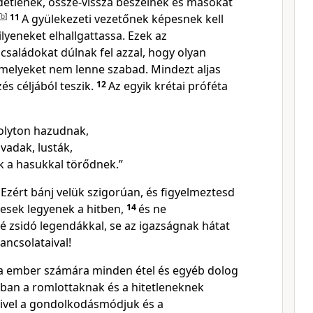
detlenek, össze-vissza beszélnek és másokat
[
b
]
11
A gyülekezeti vezetőnek képesnek kell
ilyeneket elhallgattassa. Ezek az
családokat dúlnak fel azzal, hogy olyan
amelyeket nem lenne szabad. Mindezt aljas
s céljából teszik.
12
Az egyik krétai próféta
folyton hazudnak,
vadak, lusták,
k a hasukkal törődnek.”
Ezért bánj velük szigorúan, és figyelmeztesd
esek legyenek a hitben,
14
és ne
é zsidó legendákkal, se az igazságnak hátat
ancsolataival!
zta ember számára minden étel és egyéb dolog
nban a romlottaknak és a hitetleneknek
ivel a gondolkodásmódjuk és a