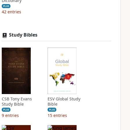
Dictionary
PLUS
42
entries
Study Bibles
CSB Tony Evans
ESV Global Study
Study Bible
Bible
PLUS
PLUS
9
entries
15
entries