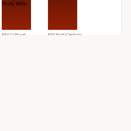
NIV Cultural
NIV First-Century
Backgrounds Study
Study Bible
Bible
PLUS
9
entries
PLUS
14
entries
NIV Grace and
NIV Jesus Bible
Truth Study Bible
PLUS
2
entries
PLUS