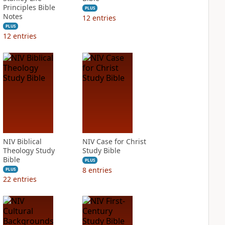
Principles Bible
PLUS
Notes
12
entries
PLUS
12
entries
NIV Biblical
NIV Case for Christ
Theology Study
Study Bible
Bible
PLUS
8
entries
PLUS
22
entries