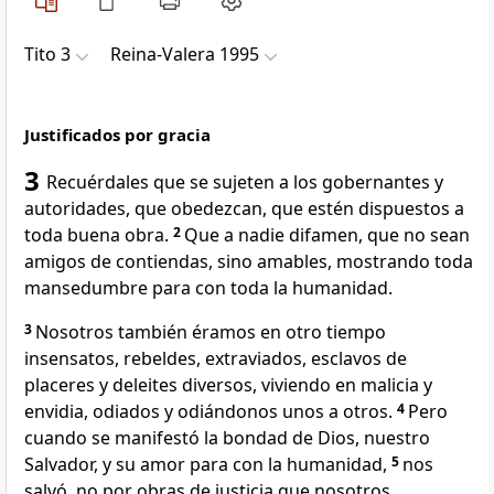
Tito 3
Reina-Valera 1995
Justificados por gracia
3
Recuérdales que se sujeten a los gobernantes y
autoridades, que obedezcan, que estén dispuestos a
toda buena obra.
2
Que a nadie difamen, que no sean
amigos de contiendas, sino amables, mostrando toda
mansedumbre para con toda la humanidad.
3
Nosotros también éramos en otro tiempo
insensatos, rebeldes, extraviados, esclavos de
placeres y deleites diversos, viviendo en malicia y
envidia, odiados y odiándonos unos a otros.
4
Pero
cuando se manifestó la bondad de Dios, nuestro
Salvador, y su amor para con la humanidad,
5
nos
salvó, no por obras de justicia que nosotros