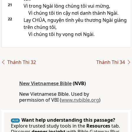
21
Vì trong Ngài lòng chúng tôi vui mừng,
Vì chúng tôi tin cậy nơi danh thánh Ngài.
22
Lạy
CHÚA
, nguyện tình yêu thương Ngài giáng
trên chúng tôi,
Vì chúng tôi hy vọng nơi Ngài.
Thánh Thi 32
Thánh Thi 34
New Vietnamese Bible
(NVB)
New Vietnamese Bible. Used by
permission of VBI (
www.nvbible.org
)
Want help understanding this passage?
PLUS
Explore trusted study tools in the
Resources
tab.
Discover
deeper insight
with Bible Gateway Plus.