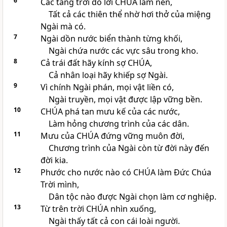
6
Các tầng trời do lời
CHÚA
làm nên,
Tất cả các thiên thể nhờ hơi thở của miệng
Ngài mà có.
7
Ngài dồn nước biển thành từng khối,
Ngài chứa nước các vực sâu trong kho.
8
Cả trái đất hãy kính sợ
CHÚA
,
Cả nhân loại hãy khiếp sợ Ngài.
9
Vì chính Ngài phán, mọi vật liền có,
Ngài truyền, mọi vật được lập vững bền.
10
CHÚA
phá tan mưu kế của các nước,
Làm hỏng chương trình của các dân.
11
Mưu của
CHÚA
đứng vững muôn đời,
Chương trình của Ngài còn từ đời này đến
đời kia.
12
Phước cho nước nào có
CHÚA
làm Đức Chúa
Trời mình,
Dân tộc nào được Ngài chọn làm cơ nghiệp.
13
Từ trên trời
CHÚA
nhìn xuống,
Ngài thấy tất cả con cái loài người.