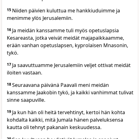
15
Niiden päivien kuluttua me hankkiuduimme ja
menimme ylös Jerusalemiin.
16
Ja meidän kanssamme tuli myös opetuslapsia
Kesareasta, jotka veivät meidät majapaikkaamme,
erään vanhan opetuslapsen, kyprolaisen Mnasonin,
tykö.
17
Ja saavuttuamme Jerusalemiin veljet ottivat meidät
iloiten vastaan.
18
Seuraavana päivänä Paavali meni meidän
kanssamme Jaakobin tykö, ja kaikki vanhimmat tulivat
sinne saapuville.
19
Ja kun hän oli heitä tervehtinyt, kertoi hän kohta
kohdalta kaikki, mitä Jumala hänen palveluksensa
kautta oli tehnyt pakanain keskuudessa.
20