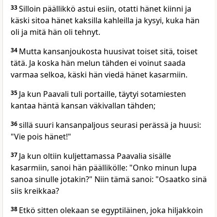
33
Silloin päällikkö astui esiin, otatti hänet kiinni ja
käski sitoa hänet kaksilla kahleilla ja kysyi, kuka hän
oli ja mitä hän oli tehnyt.
34
Mutta kansanjoukosta huusivat toiset sitä, toiset
tätä. Ja koska hän melun tähden ei voinut saada
varmaa selkoa, käski hän viedä hänet kasarmiin.
35
Ja kun Paavali tuli portaille, täytyi sotamiesten
kantaa häntä kansan väkivallan tähden;
36
sillä suuri kansanpaljous seurasi perässä ja huusi:
"Vie pois hänet!"
37
Ja kun oltiin kuljettamassa Paavalia sisälle
kasarmiin, sanoi hän päällikölle: "Onko minun lupa
sanoa sinulle jotakin?" Niin tämä sanoi: "Osaatko sinä
siis kreikkaa?
38
Etkö sitten olekaan se egyptiläinen, joka hiljakkoin