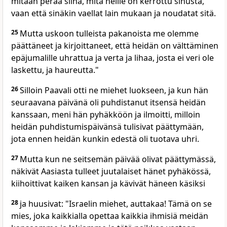
mitään perää siinä, mitä heille on kerrottu sinusta,
vaan että sinäkin vaellat lain mukaan ja noudatat sitä.
25
Mutta uskoon tulleista pakanoista me olemme
päättäneet ja kirjoittaneet, että heidän on välttäminen
epäjumalille uhrattua ja verta ja lihaa, josta ei veri ole
laskettu, ja haureutta."
26
Silloin Paavali otti ne miehet luokseen, ja kun hän
seuraavana päivänä oli puhdistanut itsensä heidän
kanssaan, meni hän pyhäkköön ja ilmoitti, milloin
heidän puhdistumispäivänsä tulisivat päättymään,
jota ennen heidän kunkin edestä oli tuotava uhri.
27
Mutta kun ne seitsemän päivää olivat päättymässä,
näkivät Aasiasta tulleet juutalaiset hänet pyhäkössä,
kiihoittivat kaiken kansan ja kävivät häneen käsiksi
28
ja huusivat: "Israelin miehet, auttakaa! Tämä on se
mies, joka kaikkialla opettaa kaikkia ihmisiä meidän