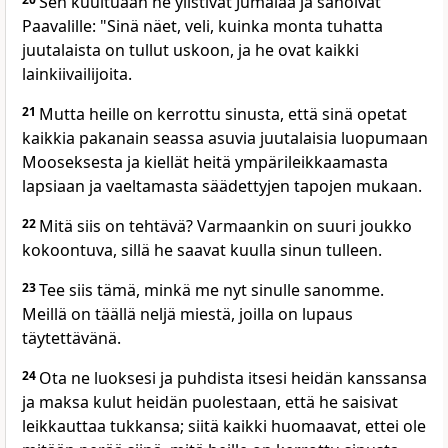
Sen kuultuaan he ylistivät Jumalaa ja sanoivat
Paavalille: "Sinä näet, veli, kuinka monta tuhatta
juutalaista on tullut uskoon, ja he ovat kaikki
lainkiivailijoita.
21
Mutta heille on kerrottu sinusta, että sinä opetat
kaikkia pakanain seassa asuvia juutalaisia luopumaan
Mooseksesta ja kiellät heitä ympärileikkaamasta
lapsiaan ja vaeltamasta säädettyjen tapojen mukaan.
22
Mitä siis on tehtävä? Varmaankin on suuri joukko
kokoontuva, sillä he saavat kuulla sinun tulleen.
23
Tee siis tämä, minkä me nyt sinulle sanomme.
Meillä on täällä neljä miestä, joilla on lupaus
täytettävänä.
24
Ota ne luoksesi ja puhdista itsesi heidän kanssansa
ja maksa kulut heidän puolestaan, että he saisivat
leikkauttaa tukkansa; siitä kaikki huomaavat, ettei ole