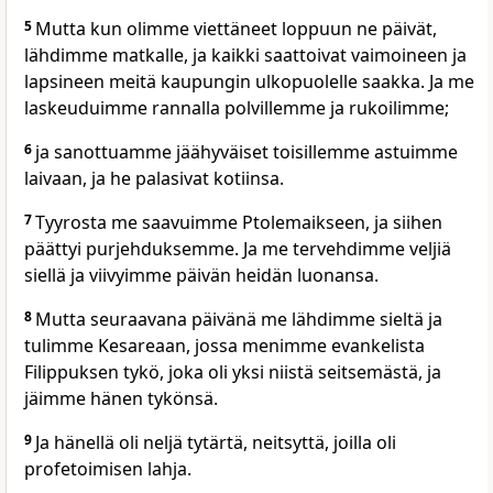
5
Mutta kun olimme viettäneet loppuun ne päivät,
lähdimme matkalle, ja kaikki saattoivat vaimoineen ja
lapsineen meitä kaupungin ulkopuolelle saakka. Ja me
laskeuduimme rannalla polvillemme ja rukoilimme;
6
ja sanottuamme jäähyväiset toisillemme astuimme
laivaan, ja he palasivat kotiinsa.
7
Tyyrosta me saavuimme Ptolemaikseen, ja siihen
päättyi purjehduksemme. Ja me tervehdimme veljiä
siellä ja viivyimme päivän heidän luonansa.
8
Mutta seuraavana päivänä me lähdimme sieltä ja
tulimme Kesareaan, jossa menimme evankelista
Filippuksen tykö, joka oli yksi niistä seitsemästä, ja
jäimme hänen tykönsä.
9
Ja hänellä oli neljä tytärtä, neitsyttä, joilla oli
profetoimisen lahja.