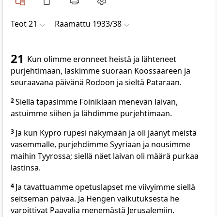
Teot 21
Raamattu 1933/38
21
Kun olimme eronneet heistä ja lähteneet
purjehtimaan, laskimme suoraan Koossaareen ja
seuraavana päivänä Rodoon ja sieltä Pataraan.
2
Siellä tapasimme Foinikiaan menevän laivan,
astuimme siihen ja lähdimme purjehtimaan.
3
Ja kun Kypro rupesi näkymään ja oli jäänyt meistä
vasemmalle, purjehdimme Syyriaan ja nousimme
maihin Tyyrossa; siellä näet laivan oli määrä purkaa
lastinsa.
4
Ja tavattuamme opetuslapset me viivyimme siellä
seitsemän päivää. Ja Hengen vaikutuksesta he
varoittivat Paavalia menemästä Jerusalemiin.