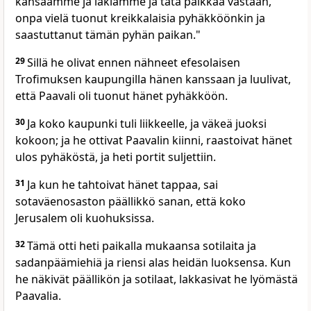
kansaamme ja lakiamme ja tätä paikkaa vastaan,
onpa vielä tuonut kreikkalaisia pyhäkköönkin ja
saastuttanut tämän pyhän paikan."
29
Sillä he olivat ennen nähneet efesolaisen
Trofimuksen kaupungilla hänen kanssaan ja luulivat,
että Paavali oli tuonut hänet pyhäkköön.
30
Ja koko kaupunki tuli liikkeelle, ja väkeä juoksi
kokoon; ja he ottivat Paavalin kiinni, raastoivat hänet
ulos pyhäköstä, ja heti portit suljettiin.
31
Ja kun he tahtoivat hänet tappaa, sai
sotaväenosaston päällikkö sanan, että koko
Jerusalem oli kuohuksissa.
32
Tämä otti heti paikalla mukaansa sotilaita ja
sadanpäämiehiä ja riensi alas heidän luoksensa. Kun
he näkivät päällikön ja sotilaat, lakkasivat he lyömästä
Paavalia.