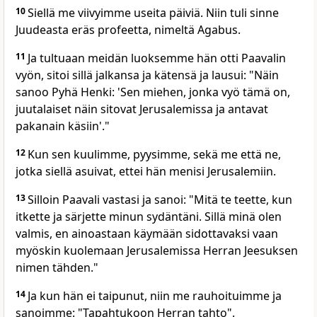
10
Siellä me viivyimme useita päiviä. Niin tuli sinne
Juudeasta eräs profeetta, nimeltä Agabus.
11
Ja tultuaan meidän luoksemme hän otti Paavalin
vyön, sitoi sillä jalkansa ja kätensä ja lausui: "Näin
sanoo Pyhä Henki: 'Sen miehen, jonka vyö tämä on,
juutalaiset näin sitovat Jerusalemissa ja antavat
pakanain käsiin'."
12
Kun sen kuulimme, pyysimme, sekä me että ne,
jotka siellä asuivat, ettei hän menisi Jerusalemiin.
13
Silloin Paavali vastasi ja sanoi: "Mitä te teette, kun
itkette ja särjette minun sydäntäni. Sillä minä olen
valmis, en ainoastaan käymään sidottavaksi vaan
myöskin kuolemaan Jerusalemissa Herran Jeesuksen
nimen tähden."
14
Ja kun hän ei taipunut, niin me rauhoituimme ja
sanoimme: "Tapahtukoon Herran tahto".