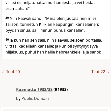
villitsi ne neljätuhatta murhamiestä ja vei heidät
erämaahan?"
39
Niin Paavali sanoi: "Minä olen juutalainen mies,
Tarson, tunnetun Kilikian kaupungin, kansalainen;
pyydän sinua, salli minun puhua kansalle".
40
Ja kun hän sen salli, niin Paavali, seisoen portailla,
viittasi kädellään kansalle; ja kun oli syntynyt syvä
hiljaisuus, puhui hän heille hebreankielellä ja sanoi:
Teot 20
Teot 22
Raamattu 1933/38
(R1933)
by
Public Domain