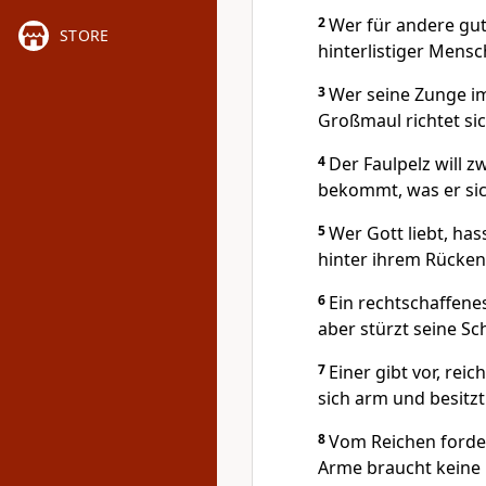
2
Wer für andere gut
STORE
hinterlistiger Mensc
3
Wer seine Zunge im
Großmaul richtet si
4
Der Faulpelz will zw
bekommt, was er sic
5
Wer Gott liebt, ha
hinter ihrem Rücken
6
Ein rechtschaffenes
aber stürzt seine Sc
7
Einer gibt vor, reic
sich arm und besitz
8
Vom Reichen forder
Arme braucht keine 