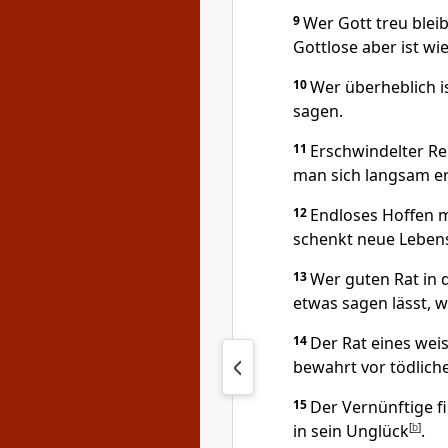
9
Wer Gott treu bleib
Gottlose aber ist wie
10
Wer überheblich ist
sagen.
11
Erschwindelter Re
man sich langsam er
12
Endloses Hoffen m
schenkt neue Leben
13
Wer guten Rat in 
etwas sagen lässt, w
14
Der Rat eines wei
bewahrt vor tödliche
15
Der Vernünftige fi
in sein Unglück
[
b
]
.