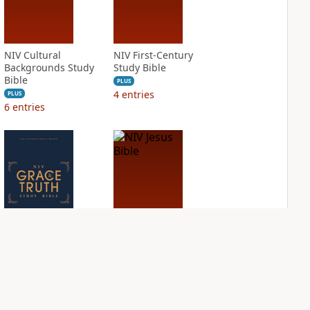
NIV Cultural
NIV First-Century
Backgrounds Study
Study Bible
Bible
PLUS
4
entries
PLUS
6
entries
NIV Grace and
NIV Jesus Bible
Truth Study Bible
PLUS
1
entry
PLUS
3
entries