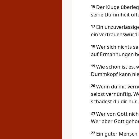
16
Der Kluge überlegt
seine Dummheit offe
17
Ein unzuverlässige
ein vertrauenswürdi
18
Wer sich nichts s
auf Ermahnungen hö
19
Wie schön ist es,
Dummkopf kann nie
20
Wenn du mit vern
selbst vernünftig. 
schadest du dir nur.
21
Wer von Gott nicht
Wer aber Gott gehor
22
Ein guter Mensch 