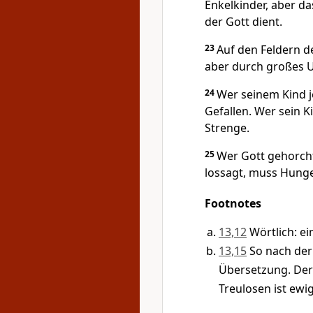
Enkelkinder, aber d
der Gott dient.
23
Auf den Feldern d
aber durch großes 
24
Wer seinem Kind j
Gefallen. Wer sein Ki
Strenge.
25
Wer Gott gehorcht
lossagt, muss Hunge
Footnotes
13,12
Wörtlich: ei
13,15
So nach der
Übersetzung. Der 
Treulosen ist ewig