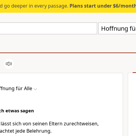
d go deeper in every passage.
Plans start under $6/mont
Hoffnung für
fnung für Alle
sich etwas sagen
lässt sich von seinen Eltern zurechtweisen,
achtet jede Belehrung.