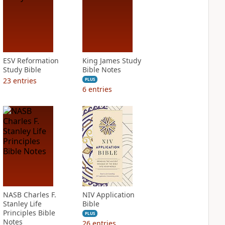
ESV Reformation
King James Study
Study Bible
Bible Notes
23
entries
PLUS
6
entries
NASB Charles F.
NIV Application
Stanley Life
Bible
Principles Bible
PLUS
Notes
26
entries