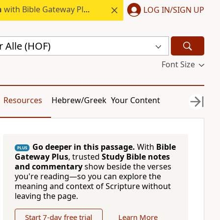
h
with Bible Gateway Plus.
LOG IN/SIGN UP
 Alle (HOF)
Font Size
Resources
Hebrew/Greek
Your Content
Go deeper in this passage.
With
Bible
PLUS
Gateway Plus
, trusted
Study Bible notes
and commentary
show beside the verses
you're reading—so you can explore the
meaning and context of Scripture without
leaving the page.
Start 7-day free trial
Learn More