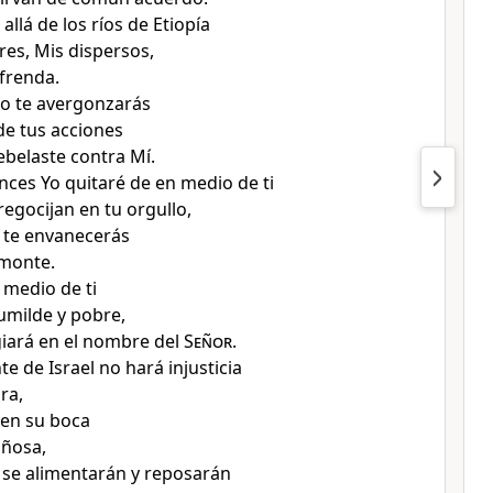
llá de los ríos de Etiopía
es, Mis dispersos,
ofrenda
.
no te avergonzarás
e tus acciones
ebelaste contra Mí.
ces Yo quitaré de en medio de ti
regocijan en tu orgullo
,
 te envanecerás
 monte
.
 medio de ti
umilde y pobre
,
iará en el nombre del
Señor
.
te de Israel
no hará injusticia
ira
,
 en su boca
ñosa,
 se alimentarán y reposarán