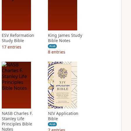
ESV Reformation
King James Study
Study Bible
Bible Notes
17
entries
PLUS
8
entries
NASB Charles F.
NIV Application
Stanley Life
Bible
Principles Bible
PLUS
Notes
7
entries