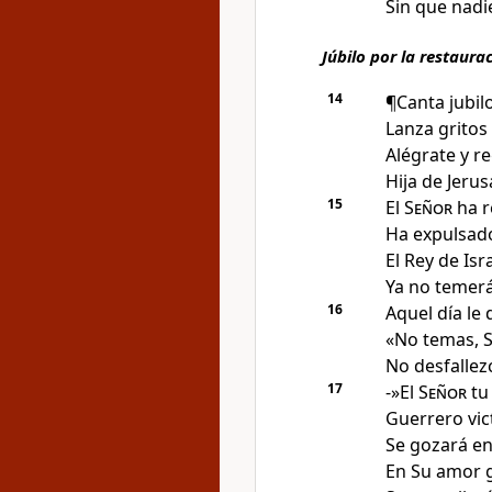
Sin que nad
Júbilo por la restaura
14
¶Canta jubilo
Lanza gritos
Alégrate y r
Hija de Jerus
15
El
Señor
ha r
Ha expulsado
El Rey de Isra
Ya no temer
16
Aquel día
le 
«No temas
, 
No desfalle
17
-»El
Señor
tu 
Guerrero vic
Se gozará en 
En Su amor g