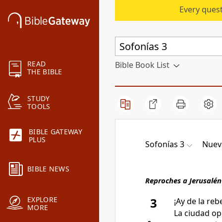
Every quest
READ
Bible Book List
THE BIBLE
STUDY
TOOLS
BIBLE GATEWAY
PLUS
Sofonías 3
Nueva
BIBLE NEWS
Reproches a Jerusalén
EXPLORE
3
¡Ay de la reb
MORE
La ciudad op