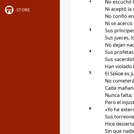
2
No escuchó l
Ni aceptó la
STORE
No confió en
Ni se acercó
3
Sus príncipe
Sus jueces, 
No dejan na
4
Sus profetas
Sus sacerdot
Han violado l
5
El
Señor
es j
No cometerá 
Cada mañan
Nunca falta;
Pero el inju
6
«Yo he exter
Sus torreone
Hice desierta
Sin que nadi