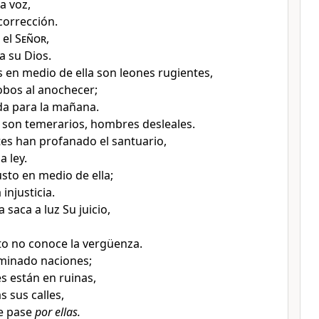
a voz
,
 corrección
.
 el
Señor
,
 a su Dios
.
s en medio de ella son leones rugientes
,
lobos al anochecer
;
da para la mañana.
 son temerarios, hombres desleales
.
es han profanado el santuario,
a ley
.
usto
en medio de ella
;
injusticia
.
a
saca a luz Su juicio,
sto no conoce la vergüenza
.
minado naciones;
s están en ruinas,
s sus calles
,
e pase
por ellas.