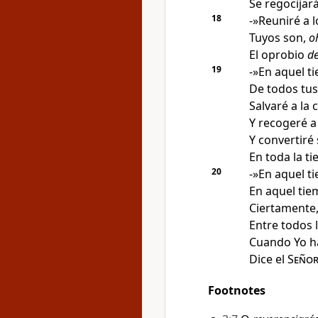
Se regocijará
18
-»Reuniré a l
Tuyos son,
o
El oprobio
de
19
-»En aquel 
De todos tu
Salvaré a la 
Y recogeré a
Y convertiré
En toda la ti
20
-»En aquel t
En aquel tie
Ciertamente,
Entre todos l
Cuando Yo ha
Dice el
Seño
Footnotes