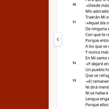
10
-»Desde más a
Mis adorador
Traerán Mi 
11
-»Aquel día 
De ninguna d
Con que te r
Porque enton
A los que se 
Y nunca más
En Mi santo
12
-»Y dejaré en
Un pueblo h
Que se refug
13
-»El remanen
Ni dirá ment
Ni se hallará
Lengua enga
Porque ellos