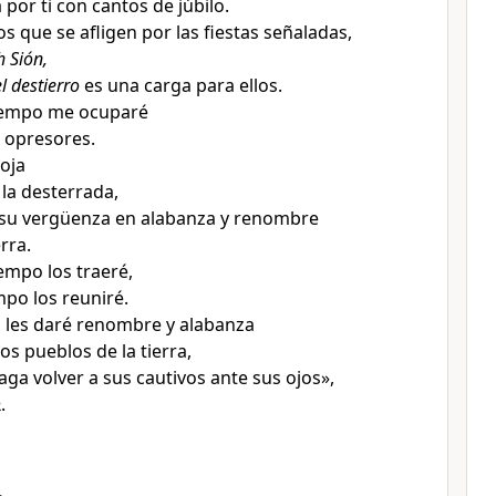
 por ti con cantos de júbilo.
os que se afligen por las fiestas señaladas
,
h Sión,
l destierro
es una carga para ellos.
tiempo me ocuparé
s opresores
.
coja
 la desterrada
,
 su vergüenza
en alabanza y renombre
erra
.
iempo los traeré
,
mpo los reuniré.
 les daré renombre y alabanza
os pueblos de la tierra,
ga volver a sus cautivos ante sus ojos
»,
r
.