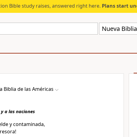
ion Bible study raises, answered right here.
Plans start u
Nueva Biblia
 Biblia de las Américas
 y a las naciones
elde
y contaminada
,
resora
!