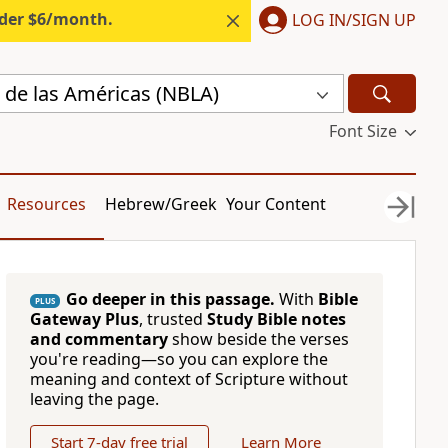
nder $6/month.
LOG IN/SIGN UP
 de las Américas (NBLA)
Font Size
Resources
Hebrew/Greek
Your Content
Go deeper in this passage.
With
Bible
PLUS
Gateway Plus
, trusted
Study Bible notes
and commentary
show beside the verses
you're reading—so you can explore the
meaning and context of Scripture without
leaving the page.
Start 7-day free trial
Learn More