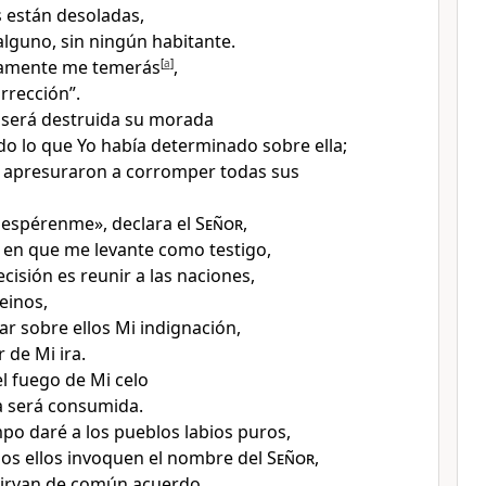
 están desoladas
,
lguno, sin ningún habitante
.
rtamente me temerás
[
a
]
,
rrección
”.
 será destruida su morada
o lo que Yo había determinado sobre ella;
e apresuraron a corromper todas sus
, espérenme
», declara el
Señor
,
a en que me levante como testigo,
cisión es reunir a las naciones
,
reinos,
r sobre ellos Mi indignación,
 de Mi ira.
l fuego de Mi celo
ra será consumida
.
mpo daré a los pueblos labios puros
,
os ellos invoquen el nombre del
Señor
,
sirvan de común acuerdo.