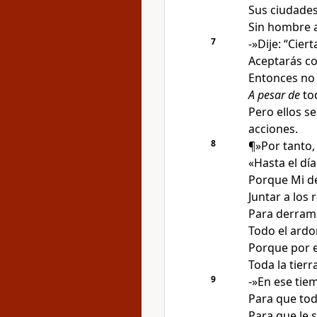
Sus ciudades
Sin hombre a
7
-»Dije: “Cie
Aceptarás co
Entonces no
A pesar de
tod
Pero ellos s
acciones
.
8
¶»Por tanto
«Hasta el dí
Porque Mi de
Juntar a los 
Para derrama
Todo el ardor
Porque por e
Toda la tier
9
-»En ese tie
Para que tod
Para que le 