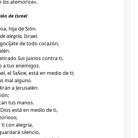
ie
los
atemorice».
ción de Israel
sa, hija de Sión.
de alegría,
Israel.
egocíjate de todo corazón,
alén
.
etirado
Sus
juicios contra ti
,
 a tus enemigos.
el, el
Señor
, está en medio de ti
;
ás mal alguno
.
dirán a Jerusalén:
Sión;
zcan tus manos
.
Dios está en medio de ti
,
torioso
;
ti con alegría
,
uardará silencio,