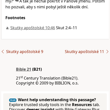
my?“
48
A tak je nechal pokřtít v Pánově jménu. Potom
ho pozvali, aby s nimi pobyl ještě několik dní.
Footnotes
Skutky apoštolské 10:46
Skut 2:4–11
Skutky apoštolské 9
Skutky apoštolské 11
Bible 21
(B21)
st
21
Century Translation (Bible21).
Copyright © 2009 by BIBLION, o.s.
Want help understanding this passage?
PLUS
Explore trusted study tools in the
Resources
tab.
Discover
deeper insight
with Bible Gateway Plus.