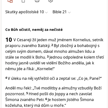
Skutky apoštolské 10
Bible 21
Co Bůh očistil, neměj za nečisté
10
V Cesareji žil jeden muž jménem Kornelius, setník
praporu zvaného Italský.
2
Byl zbožný a bohabojný s
celým svým domem, dával mnoho almužen lidu a
stále se modlil k Bohu.
3
Jednou odpoledne kolem třetí
hodiny jasně uviděl ve vidění Božího anděla, jak k
němu jde a říká: „Kornelie!“
4
V úleku na něj vytřeštil oči a zeptal se: „Co je, Pane?“
Anděl mu řekl: „Tvé modlitby a almužny vzbudily Boží
pozornost.
5
Hned pošli do Joppy a nech zavolat
Šimona zvaného Petr.
6
Je hostem jistého Šimona
koželuha, který má dům u moře.“