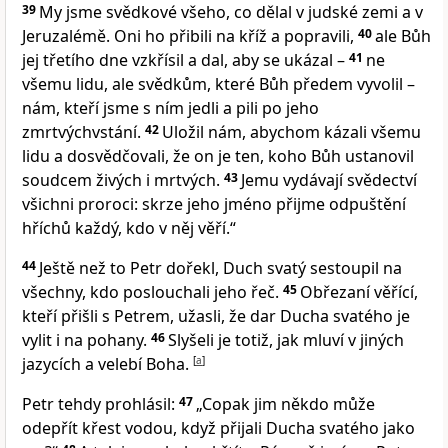
39
My jsme svědkové všeho, co dělal v judské zemi a v
Jeruzalémě. Oni ho přibili na kříž a popravili,
40
ale Bůh
jej třetího dne vzkřísil a dal, aby se ukázal –
41
ne
všemu lidu, ale svědkům, které Bůh předem vyvolil –
nám, kteří jsme s ním jedli a pili po jeho
zmrtvýchvstání.
42
Uložil nám, abychom kázali všemu
lidu a dosvědčovali, že on je ten, koho Bůh ustanovil
soudcem živých i mrtvých.
43
Jemu vydávají svědectví
všichni proroci: skrze jeho jméno přijme odpuštění
hříchů každý, kdo v něj věří.“
44
Ještě než to Petr dořekl, Duch svatý sestoupil na
všechny, kdo poslouchali jeho řeč.
45
Obřezaní věřící,
kteří přišli s Petrem, užasli, že dar Ducha svatého je
vylit i na pohany.
46
Slyšeli je totiž, jak mluví v jiných
jazycích a velebí Boha.
[
a
]
Petr tehdy prohlásil:
47
„Copak jim někdo může
odepřít křest vodou, když přijali Ducha svatého jako