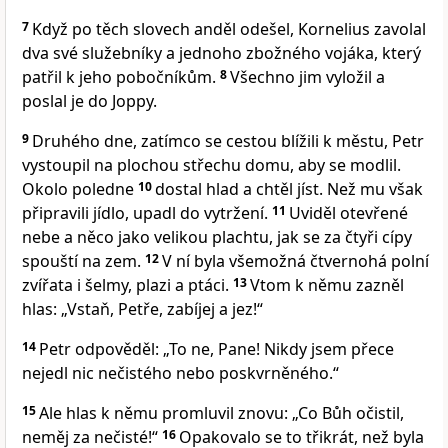
7
Když po těch slovech anděl odešel, Kornelius zavolal
dva své služebníky a jednoho zbožného vojáka, který
patřil k jeho pobočníkům.
8
Všechno jim vyložil a
poslal je do Joppy.
9
Druhého dne, zatímco se cestou blížili k městu, Petr
vystoupil na plochou střechu domu, aby se modlil.
Okolo poledne
10
dostal hlad a chtěl jíst. Než mu však
připravili jídlo, upadl do vytržení.
11
Uviděl otevřené
nebe a něco jako velikou plachtu, jak se za čtyři cípy
spouští na zem.
12
V ní byla všemožná čtvernohá polní
zvířata i šelmy, plazi a ptáci.
13
Vtom k němu zazněl
hlas: „Vstaň, Petře, zabíjej a jez!“
14
Petr odpověděl: „To ne, Pane! Nikdy jsem přece
nejedl nic nečistého nebo poskvrněného.“
15
Ale hlas k němu promluvil znovu: „Co Bůh očistil,
neměj za nečisté!“
16
Opakovalo se to třikrát, než byla