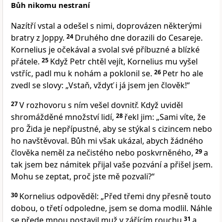
Bůh nikomu nestraní
Nazítří vstal a odešel s nimi, doprovázen některými
bratry z Joppy.
24
Druhého dne dorazili do Cesareje.
Kornelius je očekával a svolal své příbuzné a blízké
přátele.
25
Když Petr chtěl vejít, Kornelius mu vyšel
vstříc, padl mu k nohám a poklonil se.
26
Petr ho ale
zvedl se slovy: „Vstaň, vždyť i já jsem jen člověk!“
27
V rozhovoru s ním vešel dovnitř. Když uviděl
shromážděné množství lidí,
28
řekl jim: „Sami víte, že
pro Žida je nepřípustné, aby se stýkal s cizincem nebo
ho navštěvoval. Bůh mi však ukázal, abych žádného
člověka neměl za nečistého nebo poskvrněného,
29
a
tak jsem bez námitek přijal vaše pozvání a přišel jsem.
Mohu se zeptat, proč jste mě pozvali?“
30
Kornelius odpověděl: „Před třemi dny přesně touto
dobou, o třetí odpoledne, jsem se doma modlil. Náhle
se přede mnou postavil muž v zářícím rouchu
31
a