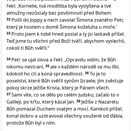
řekl: ‚Kornelie, tvá modlitba byla vyslyšena a tvé
almužny nezůstaly bez povšimnutí před Bohem.
32
Pošli do Joppy a nech zavolat Šimona zvaného Petr,
který je hostem v domě Šimona koželuha u moře.‘
33
Proto jsem k tobě hned poslal a ty jsi laskavě přišel.
Teď jsme tu všichni před Boží tváří, abychom vyslechli,
cokoli ti Bůh svěřil.“
34
Petr se ujal slova a řekl: „Opravdu vidím, že Bůh
nikomu nestraní,
35
ale v každém národě se mu líbí,
kdokoli ho ctí a koná spravedlnost.
36
To je to
poselství, které Bůh svěřil synům Izraele; jím zvěstuje
pokoj skrze Ježíše Krista, který je Pánem všech.
37
Sami víte, co se dělo po celém Judsku; začalo to v
Galileji, po křtu, který kázal Jan.
38
Ježíše z Nazaretu
Bůh pomazal Duchem svatým a mocí. Kamkoli přišel,
konal dobro a uzdravoval všechny soužené od ďábla,
protože Bůh byl s ním.