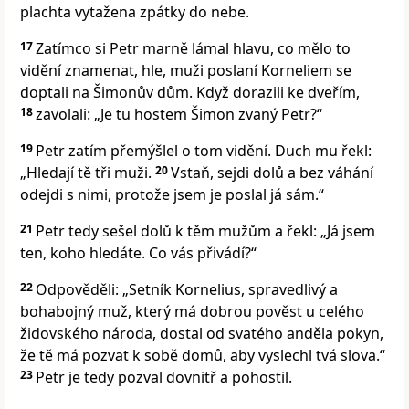
plachta vytažena zpátky do nebe.
17
Zatímco si Petr marně lámal hlavu, co mělo to
vidění znamenat, hle, muži poslaní Korneliem se
doptali na Šimonův dům. Když dorazili ke dveřím,
18
zavolali: „Je tu hostem Šimon zvaný Petr?“
19
Petr zatím přemýšlel o tom vidění. Duch mu řekl:
„Hledají tě tři muži.
20
Vstaň, sejdi dolů a bez váhání
odejdi s nimi, protože jsem je poslal já sám.“
21
Petr tedy sešel dolů k těm mužům a řekl: „Já jsem
ten, koho hledáte. Co vás přivádí?“
22
Odpověděli: „Setník Kornelius, spravedlivý a
bohabojný muž, který má dobrou pověst u celého
židovského národa, dostal od svatého anděla pokyn,
že tě má pozvat k sobě domů, aby vyslechl tvá slova.“
23
Petr je tedy pozval dovnitř a pohostil.