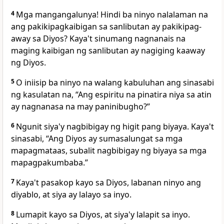
4
Mga
mangangalunya! Hindi ba ninyo nalalaman na
ang pakikipagkaibigan sa sanlibutan ay pakikipag-
away sa Diyos? Kaya't sinumang nagnanais na
maging kaibigan ng sanlibutan ay nagiging kaaway
ng Diyos.
5
O iniisip ba ninyo na walang kabuluhan ang sinasabi
ng kasulatan na, “Ang espiritu na pinatira niya sa atin
ay nagnanasa na may paninibugho?”
6
Ngunit siya'y nagbibigay ng higit pang biyaya. Kaya't
sinasabi, “Ang Diyos ay sumasalungat sa mga
mapagmataas, subalit nagbibigay ng biyaya sa mga
mapagpakumbaba.”
7
Kaya't pasakop kayo sa Diyos, labanan ninyo ang
diyablo, at siya ay lalayo sa inyo.
8
Lumapit kayo sa Diyos, at siya'y lalapit sa inyo.