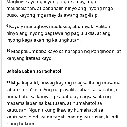
Maglinis kayo ng inyong mga kamay, mga
makasalanan, at pabanalin ninyo ang inyong mga
puso, kayong mga may dalawang pag-iisip.
9
Kayo'y managhoy, magluksa, at umiyak. Palitan
ninyo ang inyong pagtawa ng pagluluksa, at ang
inyong kagalakan ng kalungkutan.
10
Magpakumbaba kayo sa harapan ng Panginoon, at
kanyang itataas kayo.
Babala Laban sa Paghatol
11
Mga kapatid, huwag kayong magsalita ng masama
laban sa isa't isa. Ang nagsasalita laban sa kapatid, o
humahatol sa kanyang kapatid ay nagsasalita ng
masama laban sa kautusan, at humahatol sa
kautusan. Ngunit kung ikaw ay humahatol sa
kautusan, hindi ka na tagatupad ng kautusan, kundi
isang hukom.