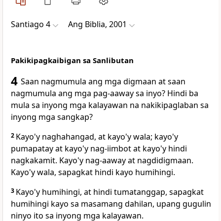
Santiago 4
Ang Biblia, 2001
Pakikipagkaibigan sa Sanlibutan
4
Saan nagmumula ang mga digmaan at saan
nagmumula ang mga pag-aaway sa inyo? Hindi ba
mula sa inyong mga kalayawan na nakikipaglaban sa
inyong mga sangkap?
2
Kayo'y naghahangad, at kayo'y wala; kayo'y
pumapatay at kayo'y nag-iimbot at kayo'y hindi
nagkakamit. Kayo'y nag-aaway at nagdidigmaan.
Kayo'y wala, sapagkat hindi kayo humihingi.
3
Kayo'y humihingi, at hindi tumatanggap, sapagkat
humihingi kayo sa masamang dahilan, upang gugulin
ninyo ito sa inyong mga kalayawan.