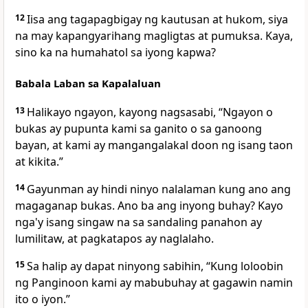
12
Iisa ang tagapagbigay ng kautusan at hukom, siya
na may kapangyarihang magligtas at pumuksa. Kaya,
sino ka na humahatol sa iyong kapwa?
Babala Laban sa Kapalaluan
13
Halikayo
ngayon, kayong nagsasabi, “Ngayon o
bukas ay pupunta kami sa ganito o sa ganoong
bayan, at kami ay mangangalakal doon ng isang taon
at kikita.”
14
Gayunman ay hindi ninyo nalalaman kung ano ang
magaganap bukas. Ano ba ang inyong buhay? Kayo
nga'y isang singaw na sa sandaling panahon ay
lumilitaw, at pagkatapos ay naglalaho.
15
Sa halip ay dapat ninyong sabihin, “Kung loloobin
ng Panginoon kami ay mabubuhay at gagawin namin
ito o iyon.”