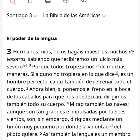
Santiago 3
La Biblia de las Américas
El poder de la lengua
3
Hermanos míos
, no os hagáis maestros muchos
de
vosotros
, sabiendo que recibiremos un juicio más
severo
[
a
]
.
2
Porque todos tropezamos
[
b
]
de muchas
maneras
. Si alguno no tropieza en lo que dice
[
c
]
, es un
hombre perfecto
, capaz también de refrenar todo el
cuerpo
.
3
Ahora bien, si ponemos el freno en la boca
de los caballos
para que nos obedezcan, dirigimos
también todo su cuerpo.
4
Mirad también las naves;
aunque son tan grandes e impulsadas por fuertes
vientos, son, sin embargo, dirigidas mediante un
timón muy pequeño por donde la voluntad
[
d
]
del
piloto quiere.
5
Así también la lengua es un miembro