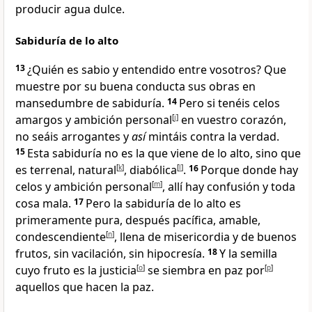
producir agua dulce.
Sabiduría de lo alto
13
¿Quién es sabio y entendido entre vosotros? Que
muestre
por su buena conducta
sus obras en
mansedumbre de sabiduría.
14
Pero si tenéis celos
amargos y ambición personal
[
j
]
en vuestro corazón,
no seáis arrogantes y
así
mintáis contra la verdad
.
15
Esta sabiduría no es la que viene de lo alto
, sino que
es terrenal
, natural
[
k
]
, diabólica
[
l
]
.
16
Porque donde hay
celos
y ambición personal
[
m
]
, allí hay confusión y toda
cosa mala.
17
Pero la sabiduría de lo alto
es
primeramente pura
, después pacífica
, amable
,
condescendiente
[
n
]
, llena de misericordia
y de buenos
frutos, sin vacilación
, sin hipocresía
.
18
Y la semilla
cuyo fruto es la justicia
[
o
]
se siembra en paz por
[
p
]
aquellos que hacen la paz.