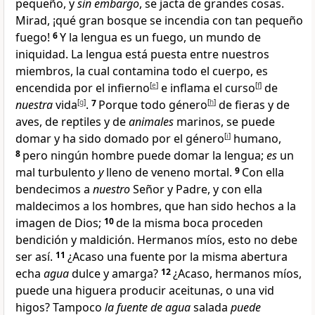
pequeño, y
sin embargo
, se jacta de grandes cosas
.
Mirad, ¡qué gran bosque se incendia con tan pequeño
fuego
!
6
Y la lengua es un fuego
, un mundo de
iniquidad. La lengua está puesta entre nuestros
miembros, la cual contamina todo el cuerpo
, es
encendida por el infierno
[
e
]
e inflama el curso
[
f
]
de
nuestra
vida
[
g
]
.
7
Porque todo género
[
h
]
de fieras y de
aves, de reptiles y de
animales
marinos, se puede
domar y ha sido domado por el género
[
i
]
humano,
8
pero ningún hombre puede domar la lengua;
es
un
mal turbulento
y
lleno de veneno mortal
.
9
Con ella
bendecimos a
nuestro
Señor y Padre
, y con ella
maldecimos a los hombres, que han sido hechos a la
imagen de Dios
;
10
de la misma boca proceden
bendición y maldición. Hermanos míos, esto no debe
ser así.
11
¿Acaso una fuente por la misma abertura
echa
agua
dulce y amarga?
12
¿Acaso, hermanos míos,
puede una higuera producir aceitunas
, o una vid
higos? Tampoco
la fuente de agua
salada
puede