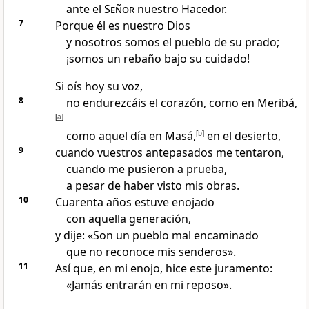
ante el
Señor
nuestro Hacedor.
7
Porque él es nuestro Dios
y nosotros somos el pueblo de su prado;
¡somos un rebaño bajo su cuidado!
Si oís hoy su voz,
8
no endurezcáis el corazón, como en Meribá,
[
a
]
como aquel día en Masá,
[
b
]
en el desierto,
9
cuando vuestros antepasados me tentaron,
cuando me pusieron a prueba,
a pesar de haber visto mis obras.
10
Cuarenta años estuve enojado
con aquella generación,
y dije: «Son un pueblo mal encaminado
que no reconoce mis senderos».
11
Así que, en mi enojo, hice este juramento:
«Jamás entrarán en mi reposo».