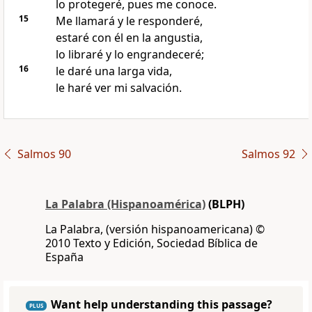
lo protegeré, pues me conoce.
15
Me llamará y le responderé,
estaré con él en la angustia,
lo libraré y lo engrandeceré;
16
le daré una larga vida,
le haré ver mi salvación.
Salmos 90
Salmos 92
La Palabra (Hispanoamérica)
(BLPH)
La Palabra, (versión hispanoamericana) ©
2010 Texto y Edición, Sociedad Bíblica de
España
Want help understanding this passage?
PLUS