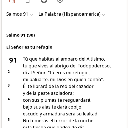
Salmos 91
La Palabra (Hispanoamérica)
Salmo 91 (90)
El Señor es tu refugio
91
Tú que habitas al amparo del Altísimo,
tú que vives al abrigo del Todopoderoso,
2
dí al Señor: “tú eres mi refugio,
mi baluarte, mi Dios en quien confío”.
3
Él te librará de la red del cazador
y de la peste asoladora;
4
con sus plumas te resguardará,
bajo sus alas te dará cobijo,
escudo y armadura será su lealtad.
5
No temerás el terror de la noche,
ni la flecha que ondea de día,