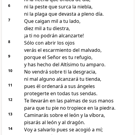
6
ni la peste que surca la niebla,
ni la plaga que devasta a pleno día.
7
Que caigan mil a tu lado,
diez mil a tu diestra,
¡a ti no podrán alcanzarte!
8
Sólo con abrir los ojos
verás el escarmiento del malvado,
9
porque el Señor es tu refugio,
y has hecho del Altísimo tu amparo.
10
No vendrá sobre ti la desgracia,
ni mal alguno alcanzará tu tienda,
11
pues él ordenará a sus ángeles
protegerte en todas tus sendas.
12
Te llevarán en las palmas de sus manos
para que tu pie no tropiece en la piedra.
13
Caminarás sobre el león y la víbora,
pisarás al león y al dragón.
14
Voy a salvarlo pues se acogió a mí;