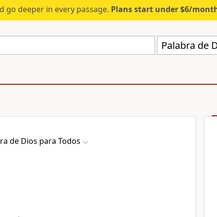
d go deeper in every passage.
Plans start under $6/mont
Palabra de 
ra de Dios para Todos