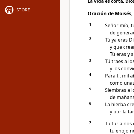
La vida es corta, Dio
STORE
Oración de Moisés,
1
Señor mío, t
de generac
2
Tú ya eras D
y que crear
Tú eras y 
3
Tú traes a l
y los conv
4
Para ti, mil 
como unas
5
Siembras a l
de mañana
6
La hierba cr
y por la t
7
Tu furia nos
tu enojo n