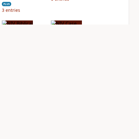
PLUS
3
entries
NIV Biblical
NIV Case for Christ
Theology Study
Study Bible
Bible
PLUS
9
entries
PLUS
18
entries