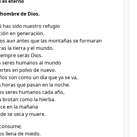
s es eterno
 hombre de Dios.
ú has sido nuestro refugio
ión en generación.
ios aun antes que las montañas se formaran
as la tierra y el mundo.
siempre serás Dios.
os seres humanos al mundo
iertes en polvo de nuevo.
años son como un día que ya se va,
 horas que pasan en la noche.
os seres humanos cada año,
 brotan como la hierba.
ece en la mañana
arde se seca y muere.
 consume;
os llena de miedo.