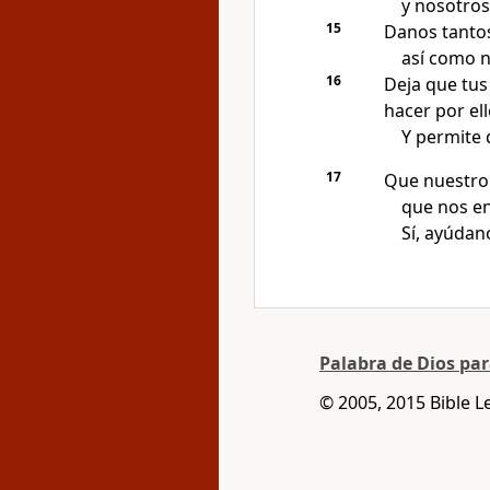
y nosotro
15
Danos tantos
así como no
16
Deja que tus
hacer por ell
Y permite q
17
Que nuestro 
que nos en
Sí, ayúdan
Palabra de Dios pa
© 2005, 2015 Bible L