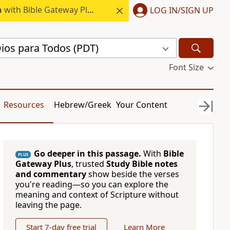
h
with Bible Gateway Plus.
LOG IN/SIGN UP
Dios para Todos (PDT)
Font Size
Resources
Hebrew/Greek
Your Content
Go deeper in this passage.
With
Bible
PLUS
Gateway Plus
, trusted
Study Bible notes
and commentary
show beside the verses
you're reading—so you can explore the
meaning and context of Scripture without
leaving the page.
Start 7-day free trial
Learn More