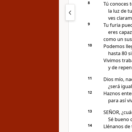
8
Tú conoces t
la luz de t
ves claram
9
Tu furia pue
eres capaz
como un sus
10
Podemos lleg
hasta 80 s
Vivimos trab
y de repen
11
Dios mío, nad
¿será igual
12
Haznos enten
para así vi
13
SEÑOR, ¿cuán
Sé bueno c
14
Llénanos de 