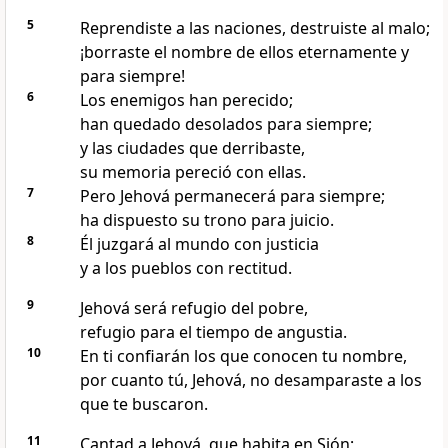
5
Reprendiste a las naciones, destruiste al malo;
¡borraste el nombre de ellos eternamente y
para siempre!
6
Los enemigos han perecido;
han quedado desolados para siempre;
y las ciudades que derribaste,
su memoria pereció con ellas.
7
Pero Jehová permanecerá para siempre;
ha dispuesto su trono para juicio.
8
Él juzgará al mundo con justicia
y a los pueblos con rectitud.
9
Jehová será refugio del pobre,
refugio para el tiempo de angustia.
10
En ti confiarán los que conocen tu nombre,
por cuanto tú, Jehová, no desamparaste a los
que te buscaron.
11
Cantad a Jehová, que habita en Sión;