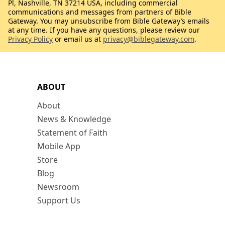
Pl, Nashville, TN 37214 USA, including commercial
communications and messages from partners of Bible
Gateway. You may unsubscribe from Bible Gateway’s emails
at any time. If you have any questions, please review our
Privacy Policy
or email us at
privacy@biblegateway.com
.
ABOUT
About
News & Knowledge
Statement of Faith
Mobile App
Store
Blog
Newsroom
Support Us