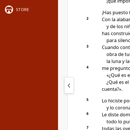
¡qué impon
STORE
¡Has puesto t
2
Con la alaba
y de los n
has construi
para silenc
3
Cuando conte
obra de tu
la luna y la
4
me pregunto
«¿Qué es e
¿Qué es el
cuenta?».
5
Lo hiciste p
y lo coron
6
Le diste dom
todo lo pus
7
todas las ove