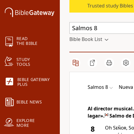
Trusted study Bible
READ
Bible Book List
THE BIBLE
STUDY
TOOLS
BIBLE GATEWAY
PLUS
Salmos 8
Nueva 
BIBLE NEWS
Al director musical
lagar».
[
a
]
Salmo de 
EXPLORE
MORE
8
Oh
Señor
, S