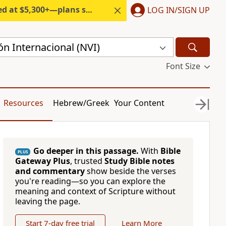
300+—plans start under $6/month.
LOG IN/SIGN UP
n Internacional (NVI)
Font Size
Resources
Hebrew/Greek
Your Content
Go deeper in this passage.
With
Bible
PLUS
Gateway Plus
, trusted
Study Bible notes
and commentary
show beside the verses
you're reading—so you can explore the
meaning and context of Scripture without
leaving the page.
Start 7-day free trial
Learn More