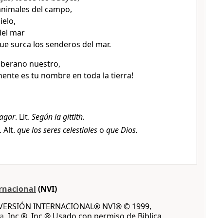
animales del campo,
ielo,
del mar
que surca los senderos del mar.
oberano nuestro,
ente es tu nombre en toda la tierra!
lagar
. Lit.
Según la gittith.
. Alt.
que los seres celestiales
o
que Dios.
rnacional
(NVI)
A VERSIÓN INTERNACIONAL® NVI® © 1999,
ca
, Inc.®, Inc.® Usado con permiso de Biblica,