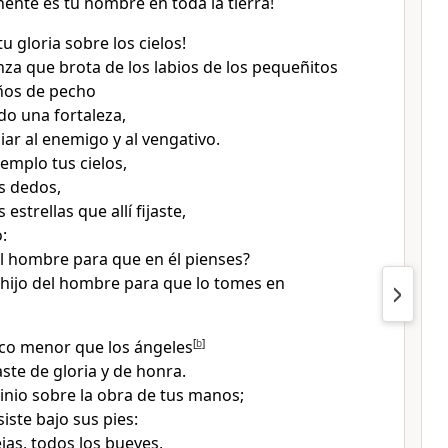
ente es tu nombre en toda la tierra!
u gloria sobre los cielos!
nza que brota de los labios de los pequeñitos
iños de pecho
do una fortaleza,
iar al enemigo y al vengativo.
mplo tus cielos,
s dedos,
s estrellas que allí fijaste,
:
l hombre para que en él pienses?
 hijo del hombre para que lo tomes en
oco menor que los ángeles
[
b
]
aste de gloria y de honra.
inio sobre la obra de tus manos;
iste bajo sus pies:
jas, todos los bueyes,