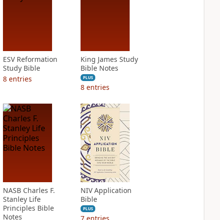
ESV Reformation
King James Study
Study Bible
Bible Notes
8
entries
PLUS
8
entries
NASB Charles F.
NIV Application
Stanley Life
Bible
Principles Bible
PLUS
Notes
7
entries