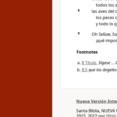
todos los 
8
las aves del c
los peces 
y todo lo 
9
Oh
Señor
, S
¡qué impon
Footnotes
8 Título.
Sígase … 
8:5
que los ángeles
Nueva Versión Inte
Santa Biblia, NUEV
2015, 2022 por
Bibli