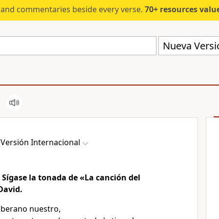
s and commentaries beside every verse.
70+ resources valued at $5,
Nueva Versió
Versión Internacional
. Sígase la tonada de «La canción del
David.
oberano nuestro,