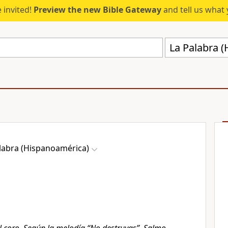
 invited!
Preview the new Bible Gateway
and tell us what 
La Palabra 
labra (Hispanoamérica)