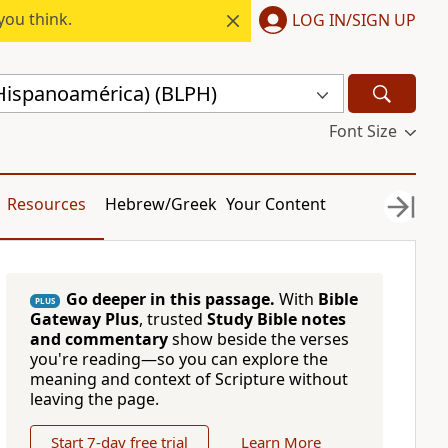
you think.
LOG IN/SIGN UP
(Hispanoamérica) (BLPH)
Font Size
Resources
Hebrew/Greek
Your Content
Go deeper in this passage.
With
Bible
PLUS
Gateway Plus
, trusted
Study Bible notes
and commentary
show beside the verses
you're reading—so you can explore the
meaning and context of Scripture without
leaving the page.
Start 7-day free trial
Learn More