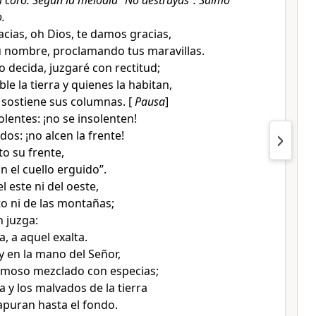
l coro. Según la melodía “No destruyas”. Salmo
.
cias, oh Dios, te damos gracias,
 nombre, proclamando tus maravillas.
o decida, juzgaré con rectitud;
e la tierra y quienes la habitan,
 sostiene sus columnas. [
Pausa
]
solentes: ¡no se insolenten!
dos: ¡no alcen la frente!
to su frente,
n el cuello erguido”.
 este ni del oeste,
to ni de las montañas;
n juzga:
a, a aquel exalta.
 en la mano del Señor,
umoso mezclado con especias;
a y los malvados de la tierra
 apuran hasta el fondo.