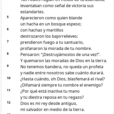
levantaban como señal de victoria sus
estandartes.
5
Aparecieron como quien blande
un hacha en un bosque espeso;
6
con hachas y martillos
destrozaron los bajorrelieves;
7
prendieron fuego a tu santuario,
profanaron la morada de tu nombre.
8
Pensaron: “¡Destruyámoslos de una vez!”.
Y quemaron las moradas de Dios en la tierra.
9
No tenemos bandera, no queda un profeta
y nadie entre nosotros sabe cuánto durará.
10
¿Hasta cuándo, oh Dios, blasfemará el rival?
¿Difamará siempre tu nombre el enemigo?
11
¿Por qué está inactiva tu mano
y tu diestra reposa en tu regazo?
12
Dios es mi rey desde antiguo,
mi salvador en medio de la tierra.