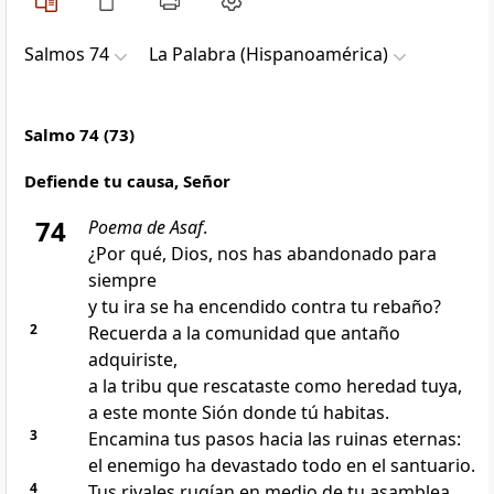
Salmos 74
La Palabra (Hispanoamérica)
Salmo 74 (73)
Defiende tu causa, Señor
74
Poema de Asaf
.
¿Por qué, Dios, nos has abandonado para
siempre
y tu ira se ha encendido contra tu rebaño?
2
Recuerda a la comunidad que antaño
adquiriste,
a la tribu que rescataste como heredad tuya,
a este monte Sión donde tú habitas.
3
Encamina tus pasos hacia las ruinas eternas:
el enemigo ha devastado todo en el santuario.
4
Tus rivales rugían en medio de tu asamblea,