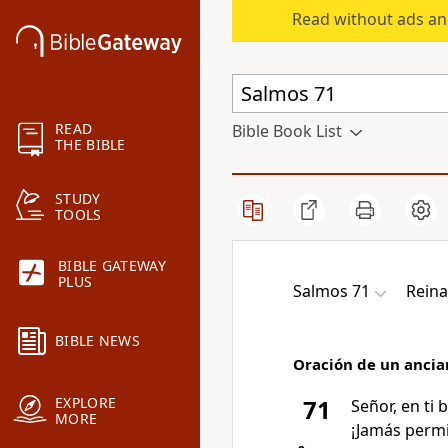
Read without ads an
READ
Bible Book List
THE BIBLE
STUDY
TOOLS
BIBLE GATEWAY
PLUS
Salmos 71
Rein
BIBLE NEWS
Oración de un ancia
EXPLORE
71
Señor, en ti 
MORE
¡Jamás permi