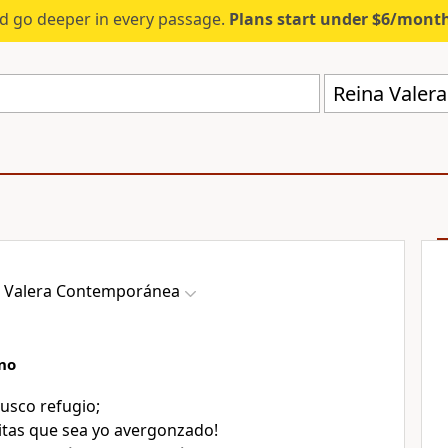
d go deeper in every passage.
Plans start under $6/mont
Reina Valer
a Valera Contemporánea
no
busco refugio;
tas que sea yo avergonzado!