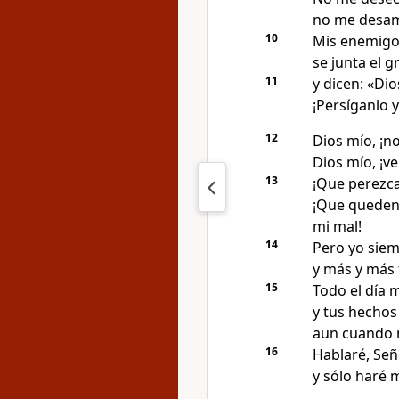
no me desam
10
Mis enemigo
se junta el 
11
y dicen: «Di
¡Persíganlo y
12
Dios mío, ¡no
Dios mío, ¡v
13
¡Que perezca
¡Que queden
mi mal!
14
Pero yo siemp
y más y más 
15
Todo el día m
y tus hechos
aun cuando 
16
Hablaré, Señ
y sólo haré m