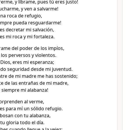
erme, y líbrame, pues tú eres justo!
ucharme, y ven a salvarme!
una roca de refugio,
empre pueda resguardarme!
es decretar mi salvación,
es mi roca y mi fortaleza.
brame del poder de los impíos,
los perversos y violentos.
 Dios, eres mi esperanza;
do seguridad desde mi juventud.
ntre de mi madre me has sostenido;
te de las entrañas de mi madre,
rá siempre mi alabanza!
orprenden al verme,
es para mí un sólido refugio.
ebosan con tu alabanza,
u gloria todo el día.
es cuando llegue a la vejez;