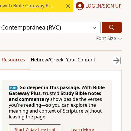
h
with Bible Gateway Plus.
LOG IN/SIGN UP
a Contemporánea (RVC)
Font Size
Resources
Hebrew/Greek
Your Content
Go deeper in this passage.
With
Bible
PLUS
Gateway Plus
, trusted
Study Bible notes
and commentary
show beside the verses
you're reading—so you can explore the
meaning and context of Scripture without
leaving the page.
Start 7-day free trial
Learn More