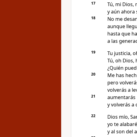
17
Tú, mi Dios,
y aún ahora 
18
No me desam
aunque llegu
hasta que h
a las genera
19
Tu justicia, o
Tú, oh Dios,
¿Quién puede
20
Me has hech
pero volverá
volverás a le
21
aumentarás 
y volverás a
22
Dios mío, San
yo te alabaré
y al son del 