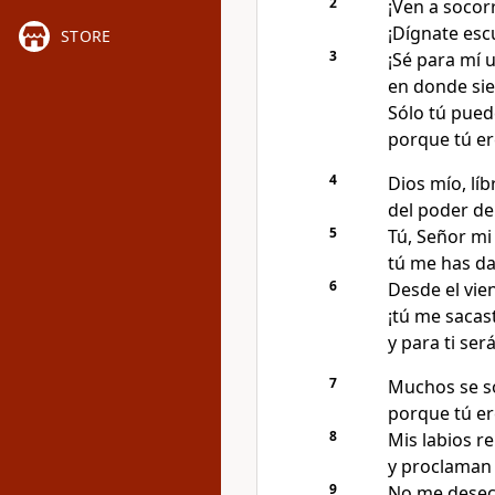
2
¡Ven a socorr
¡Dígnate esc
STORE
3
¡Sé para mí 
en donde si
Sólo tú pued
porque tú er
4
Dios mío, lí
del poder de 
5
Tú, Señor mi
tú me has da
6
Desde el vie
¡tú me sacas
y para ti se
7
Muchos se s
porque tú er
8
Mis labios r
y proclaman t
9
No me desech