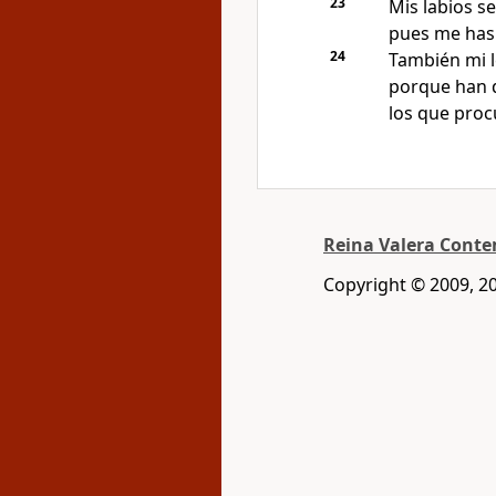
23
Mis labios s
pues me has 
24
También mi le
porque han 
los que proc
Reina Valera Cont
Copyright © 2009, 2