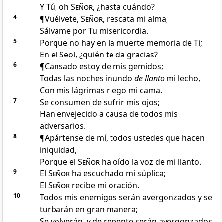
Y Tú, oh
Señor
, ¿hasta cuándo
?
4
¶Vuélvete,
Señor
, rescata mi alma
;
Sálvame por Tu misericordia.
5
Porque no hay en la muerte memoria de Ti;
En el Seol, ¿quién te da gracias
?
6
¶Cansado estoy de mis gemidos
;
Todas las noches inundo
de llanto
mi lecho,
Con mis lágrimas
riego mi cama.
7
Se consumen de sufrir mis ojos
;
Han envejecido a causa de todos mis
adversarios.
8
¶Apártense de mí, todos ustedes que hacen
iniquidad
,
Porque el
Señor
ha oído la voz de mi llanto
.
9
El
Señor
ha escuchado mi súplica
;
El
Señor
recibe mi oración
.
10
Todos mis enemigos serán avergonzados
y se
turbarán en gran manera;
Se volverán,
y
de repente
serán avergonzados.