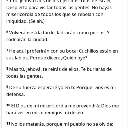
Y tú, Jehová Dios de los ejércitos, Dios de Israel,
Despierta para visitar todas las gentes: No hayas
misericordia de todos los que se rebelan con
iniquidad. (Selah.)
6
Volveránse á la tarde, ladrarán como perros, Y
rodearán la ciudad.
7
He aquí proferirán con su boca; Cuchillos están en
sus labios, Porque dicen: ¿Quién oye?
8
Mas tú, Jehová, te reirás de ellos, Te burlarás de
todas las gentes.
9
De su fuerza esperaré yo en ti: Porque Dios es mi
defensa.
10
El Dios de mi misericordia me prevendrá: Dios me
hará ver en mis enemigos mi deseo.
11
No los matarás, porque mi pueblo no se olvide: