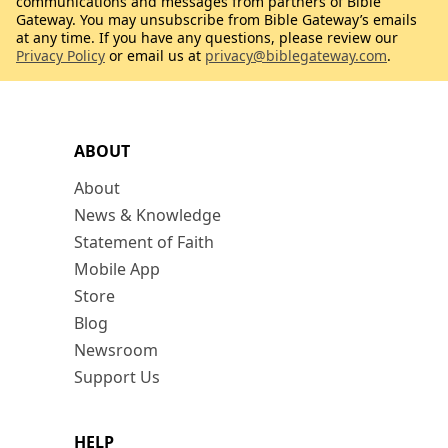
communications and messages from partners of Bible
Gateway. You may unsubscribe from Bible Gateway’s emails
at any time. If you have any questions, please review our
Privacy Policy
or email us at
privacy@biblegateway.com
.
ABOUT
About
News & Knowledge
Statement of Faith
Mobile App
Store
Blog
Newsroom
Support Us
HELP