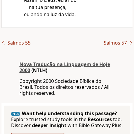
Assim, ó Deus, eu ando
na tua presença,
eu ando na luz da vida.
Salmos 55
Salmos 57
Nova Traduҫão na Linguagem de Hoje
2000
(NTLH)
Copyright 2000 Sociedade Bíblica do
Brasil. Todos os direitos reservados / All
rights reserved.
Want help understanding this passage?
PLUS
Explore trusted study tools in the
Resources
tab.
Discover
deeper insight
with Bible Gateway Plus.