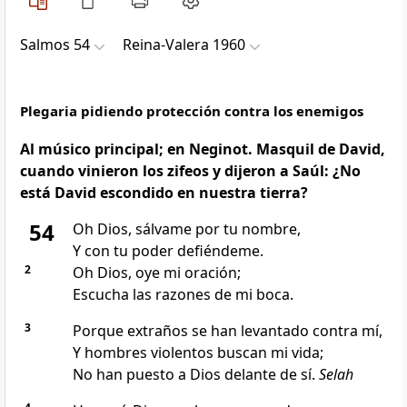
Salmos 54
Reina-Valera 1960
Plegaria pidiendo protección contra los enemigos
Al músico principal; en Neginot. Masquil de David,
cuando vinieron los zifeos y dijeron a Saúl: ¿No
está David escondido en nuestra tierra?
54
Oh Dios, sálvame por tu nombre,
Y con tu poder defiéndeme.
2
Oh Dios, oye mi oración;
Escucha las razones de mi boca.
3
Porque extraños se han levantado contra mí,
Y hombres violentos buscan mi vida;
No han puesto a Dios delante de sí.
Selah