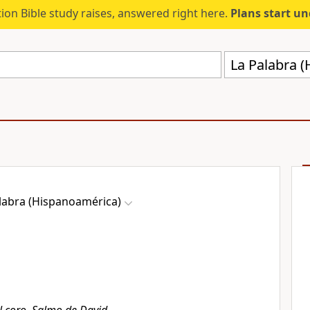
ion Bible study raises, answered right here.
Plans start u
La Palabra 
labra (Hispanoamérica)