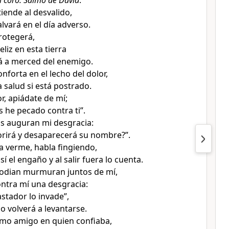
l coro. Salmo de David
.
tiende al desvalido,
alvará en el día adverso.
protegerá,
feliz en esta tierra
rá a merced del enemigo.
onforta en el lecho del dolor,
a salud si está postrado.
or, apiádate de mí;
 he pecado contra ti”.
s auguran mi desgracia:
rirá y desaparecerá su nombre?”.
 a verme, habla fingiendo,
í el engaño y al salir fuera lo cuenta.
odian murmuran juntos de mí,
ntra mí una desgracia:
stador lo invade”,
o volverá a levantarse.
imo amigo en quien confiaba,