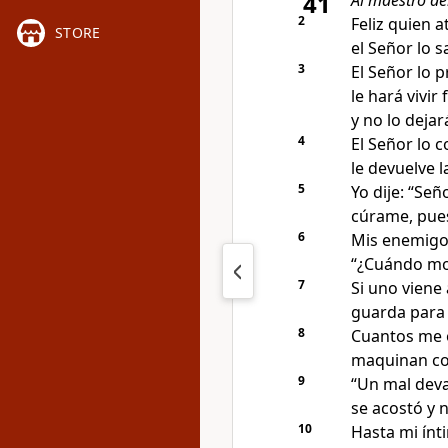
41
Al maestro de
2
Feliz quien a
STORE
el Señor lo s
3
El Señor lo 
le hará vivir 
y no lo deja
4
El Señor lo c
le devuelve l
5
Yo dije: “Señ
cúrame, pues
6
Mis enemigo
“¿Cuándo mo
7
Si uno viene
guarda para s
8
Cuantos me 
maquinan co
9
“Un mal deva
se acostó y n
10
Hasta mi ínt