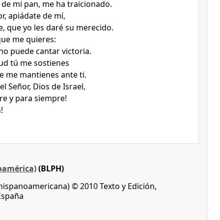
 de mi pan, me ha traicionado.
r, apiádate de mí,
, que yo les daré su merecido.
que me quieres:
o puede cantar victoria.
tud tú me sostienes
e me mantienes ante ti.
el Señor, Dios de Israel,
e y para siempre!
!
oamérica)
(BLPH)
 hispanoamericana) © 2010 Texto y Edición,
 España