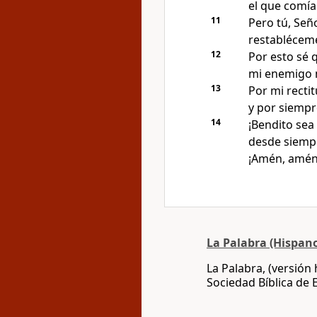
el que comía
11
Pero tú, Seño
restabléceme
12
Por esto sé 
mi enemigo n
13
Por mi recti
y por siempr
14
¡Bendito sea 
desde siempr
¡Amén, amén
La Palabra (Hispan
La Palabra, (versión
Sociedad Bíblica de