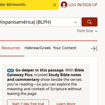
nder $6/month.
LOG IN/SIGN UP
(Hispanoamérica) (BLPH)
Font Size
Resources
Hebrew/Greek
Your Content
Go deeper in this passage.
With
Bible
PLUS
Gateway Plus
, trusted
Study Bible notes
and commentary
show beside the verses
you're reading—so you can explore the
meaning and context of Scripture without
leaving the page.
Start 7-day free trial
Learn More