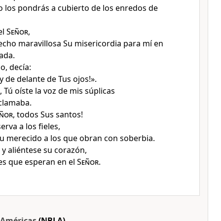
o los pondrás a cubierto de los enredos de
el
Señor
,
cho maravillosa Su misericordia para mí
en
iada
.
o, decía
:
y de delante de Tus ojos
!».
 Tú oíste la voz de mis súplicas
 clamaba
.
ñor
, todos Sus santos
!
erva a los fieles
,
su merecido a los que obran con soberbia
.
 y aliéntese su corazón
,
es que esperan en el
Señor
.
s Américas
(NBLA)