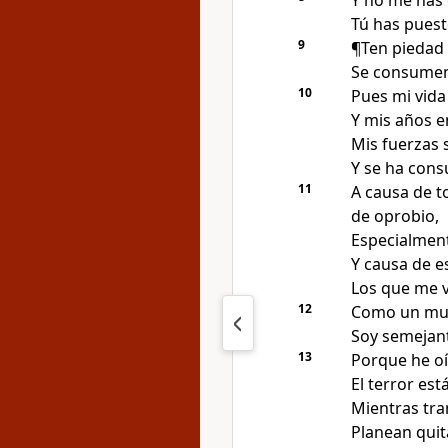
Y no me has
Tú has puest
9
¶Ten piedad
Se consumen 
10
Pues mi vida 
Y mis años e
Mis fuerzas 
Y se ha con
11
A causa de t
de oprobio
,
Especialment
Y causa de e
Los que me v
12
Como un muer
Soy semejant
13
Porque he o
El terror est
Mientras tra
Planean quit