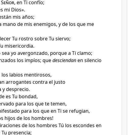
h
Señor
, en Ti confío;
es mi Dios
».
están mis años
;
a mano de mis enemigos, y de los que me
ecer Tu rostro sobre Tu siervo
;
u misericordia
.
o sea yo avergonzado
, porque a Ti clamo;
nzados los impíos
; que
desciendan
en silencio
los labios mentirosos
,
n arrogantes contra el justo
 y desprecio
.
de es Tu bondad
,
rvado para los que te temen,
festado para los que en Ti se refugian
,
os hijos de los hombres
!
iraciones
de los hombres Tú los escondes en
e Tu presencia
;