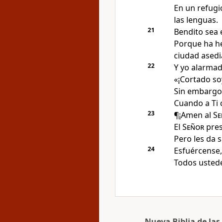
En un refugi
las lenguas
.
21
Bendito sea 
Porque ha he
ciudad ased
22
Y yo alarmad
«¡Cortado so
Sin embargo,
Cuando a Ti
23
¶¡Amen al
Se
El
Señor
pres
Pero les da 
24
Esfuércense,
Todos usted
Nueva Biblia de la