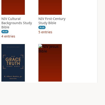
NIV Cultural
NIV First-Century
Backgrounds Study
Study Bible
Bible
PLUS
5
entries
PLUS
4
entries
NIV Grace and
NIV Jesus Bible
Truth Study Bible
PLUS
2
entries
PLUS
7
entries