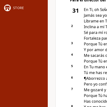
Para el director de
STORE
31
En Ti, oh
Señ
Jamás sea y
Líbrame en Tu
2
Inclina a mí
Sé para mí r
Fortaleza pa
3
Porque Tú er
Y por amor 
4
Me sacarás d
Porque Tú er
5
En Tu mano 
Tú me has r
6
¶Aborrezco a
Pero yo conf
7
Me gozaré y 
Porque Tú has
Has conocido
8