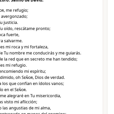
l coro. Salmo de David.
or
, me refugio;
o avergonzado
;
 justicia
.
 Tu oído, rescátame pronto
;
oca fuerte
,
ra salvarme.
es mi roca y mi fortaleza
,
de Tu nombre me conducirás y me guiarás
.
e la red que en secreto me han tendido
;
es mi refugio
.
encomiendo mi espíritu
;
edimido
, oh
Señor
, Dios de verdad
.
 los que confían en ídolos vanos
;
ío en el
Señor
.
me alegraré en Tu misericordia
,
 visto mi aflicción
;
 las angustias de mi alma,