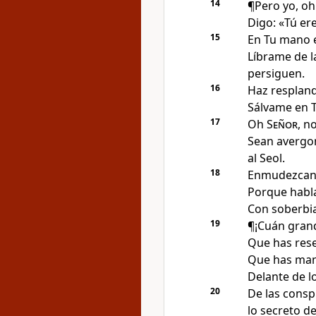
14
¶Pero yo, o
Digo: «Tú er
15
En Tu mano 
Líbrame de l
persiguen
.
16
Haz respland
Sálvame en T
17
Oh
Señor
, n
Sean avergo
al Seol
.
18
Enmudezcan 
Porque habla
Con soberbia
19
¶¡Cuán gran
Que has rese
Que has mani
Delante de l
20
De las consp
lo secreto d