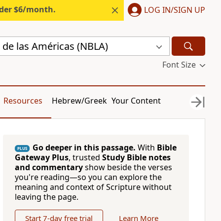
nder $6/month.
LOG IN/SIGN UP
 de las Américas (NBLA)
Font Size
Resources
Hebrew/Greek
Your Content
Go deeper in this passage.
With
Bible
PLUS
Gateway Plus
, trusted
Study Bible notes
and commentary
show beside the verses
you're reading—so you can explore the
meaning and context of Scripture without
leaving the page.
Start 7-day free trial
Learn More