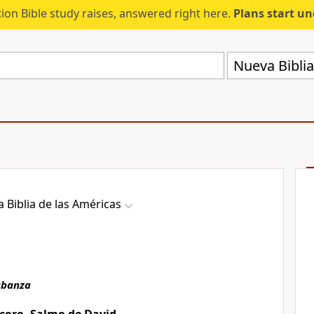
ion Bible study raises, answered right here.
Plans start u
Nueva Biblia
 Biblia de las Américas
abanza