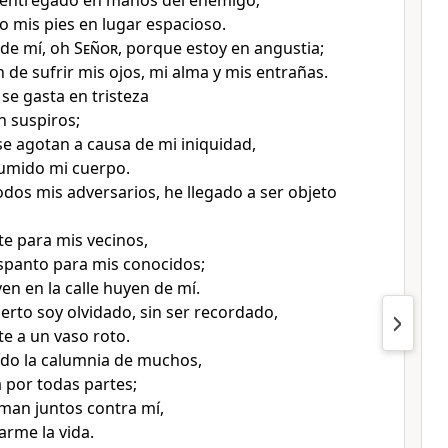
 entregado en manos del enemigo
;
o mis pies en lugar espacioso.
 de mí, oh
Señor
, porque estoy en angustia
;
de sufrir mis ojos
, mi alma y mis entrañas
.
se gasta en tristeza
n suspiros;
se agotan a causa de mi iniquidad
,
sumido mi cuerpo
.
odos mis adversarios, he llegado a ser objeto
e para mis vecinos
,
spanto para mis conocidos;
en en la calle huyen de mí.
to soy olvidado, sin ser recordado
,
e a un vaso roto.
ído la calumnia de muchos
,
á por todas partes
;
man juntos contra mí
,
arme la vida
.