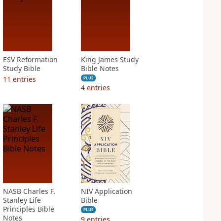
ESV Reformation
King James Study
Study Bible
Bible Notes
11
entries
PLUS
4
entries
NASB Charles F.
NIV Application
Stanley Life
Bible
Principles Bible
PLUS
Notes
9
entries