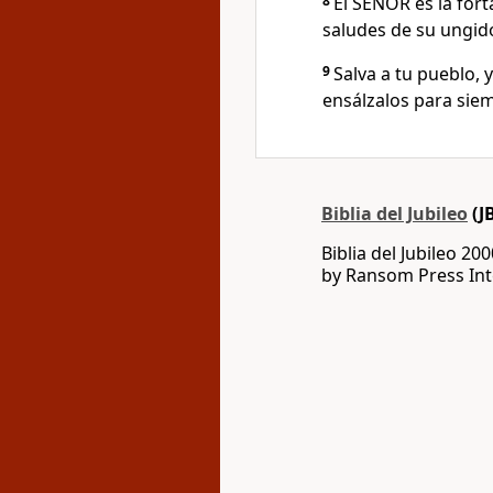
8
El SEÑOR es la fort
saludes de su ungid
9
Salva a tu pueblo, 
ensálzalos para sie
Biblia del Jubileo
(J
Biblia del Jubileo 20
by Ransom Press Int