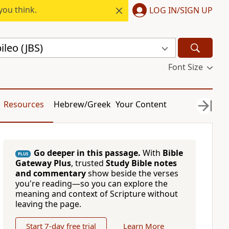
you think.
LOG IN/SIGN UP
bileo (JBS)
Font Size
Resources
Hebrew/Greek
Your Content
Go deeper in this passage.
With
Bible
PLUS
Gateway Plus
, trusted
Study Bible notes
and commentary
show beside the verses
you're reading—so you can explore the
meaning and context of Scripture without
leaving the page.
Start 7-day free trial
Learn More