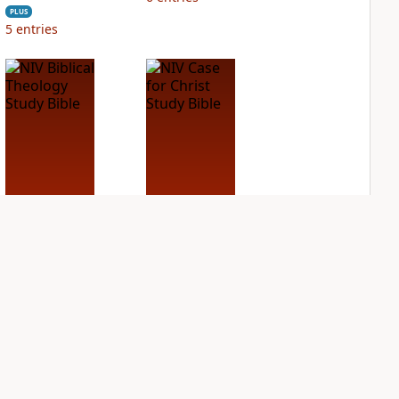
PLUS
5
entries
NIV Biblical
NIV Case for Christ
Theology Study
Study Bible
Bible
PLUS
6
entries
PLUS
7
entries