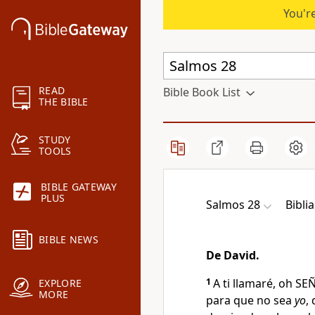
You're
READ
Bible Book List
THE BIBLE
STUDY
TOOLS
BIBLE GATEWAY
PLUS
Salmos 28
Biblia
BIBLE NEWS
De David.
1
A ti llamaré, oh S
EXPLORE
MORE
para que no sea
yo
,