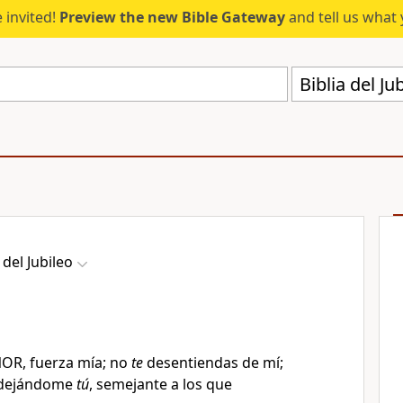
 invited!
Preview the new Bible Gateway
and tell us what 
Biblia del Ju
 del Jubileo
EÑOR, fuerza mía; no
te
desentiendas de mí;
 dejándome
tú
, semejante a los que