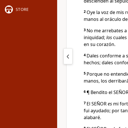
descienden al sepulc
STORE
2
Oye la voz de mis 
manos al oráculo de 
3
No me arrebates a 
iniquidad;
los
cuales 
en su corazón.
4
Dales conforme a s
hechos; dales confo
5
Porque no entendie
manos, los derribará,
6
¶ Bendito el SEÑOR
7
El SEÑOR
es
mi fort
fui ayudado; por tan
alabaré.