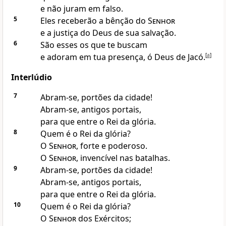
e não juram em falso.
5
Eles receberão a bênção do
Senhor
e a justiça do Deus de sua salvação.
6
São esses os que te buscam
e adoram em tua presença, ó Deus de Jacó.
[
a
]
Interlúdio
7
Abram-se, portões da cidade!
Abram-se, antigos portais,
para que entre o Rei da glória.
8
Quem é o Rei da glória?
O
Senhor
, forte e poderoso.
O
Senhor
, invencível nas batalhas.
9
Abram-se, portões da cidade!
Abram-se, antigos portais,
para que entre o Rei da glória.
10
Quem é o Rei da glória?
O
Senhor
dos Exércitos;