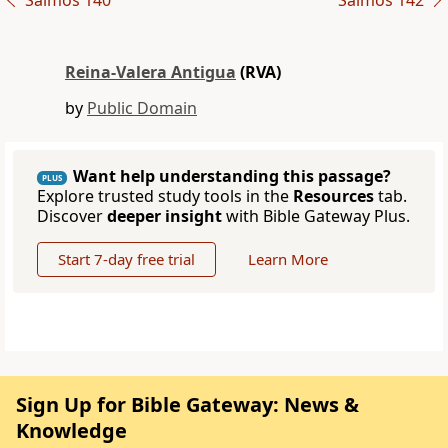
Salmos 140
Salmos 142
Reina-Valera Antigua
(RVA)
by
Public Domain
Want help understanding this passage?
PLUS
Explore trusted study tools in the
Resources
tab.
Discover
deeper insight
with Bible Gateway Plus.
Start 7-day free trial
Learn More
Sign Up for Bible Gateway: News &
Knowledge