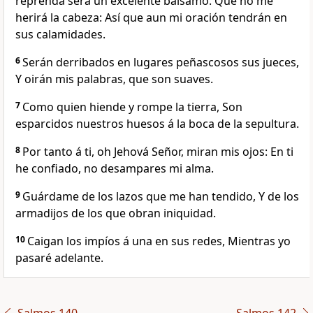
reprenda será un excelente bálsamo. Que no me
herirá la cabeza: Así que aun mi oración tendrán en
sus calamidades.
6
Serán derribados en lugares peñascosos sus jueces,
Y oirán mis palabras, que son suaves.
7
Como quien hiende y rompe la tierra, Son
esparcidos nuestros huesos á la boca de la sepultura.
8
Por tanto á ti, oh Jehová Señor, miran mis ojos: En ti
he confiado, no desampares mi alma.
9
Guárdame de los lazos que me han tendido, Y de los
armadijos de los que obran iniquidad.
10
Caigan los impíos á una en sus redes, Mientras yo
pasaré adelante.