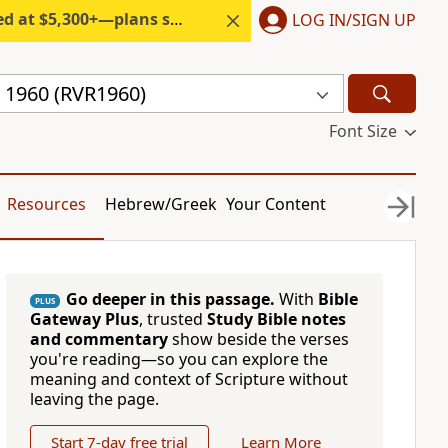
300+—plans start under $6/month.
LOG IN/SIGN UP
a 1960 (RVR1960)
Font Size
Resources
Hebrew/Greek
Your Content
Go deeper in this passage.
With
Bible
PLUS
Gateway Plus
, trusted
Study Bible notes
and commentary
show beside the verses
you're reading—so you can explore the
meaning and context of Scripture without
leaving the page.
Start 7-day free trial
Learn More