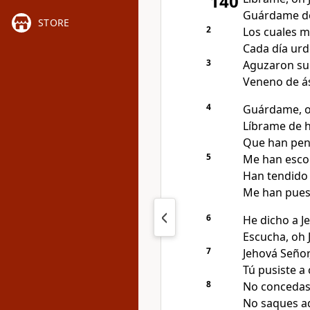
140
Guárdame de
STORE
2
Los cuales m
Cada día urd
3
Aguzaron su 
Veneno de ás
4
Guárdame, oh
Líbrame de h
Que han pen
5
Me han escon
Han tendido 
Me han pues
6
He dicho a J
Escucha, oh 
7
Jehová Señor
Tú pusiste a 
8
No concedas,
No saques ad