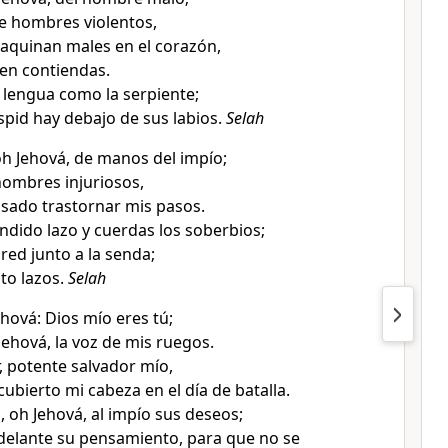
 hombres violentos,
aquinan males en el corazón,
en contiendas.
lengua como la serpiente;
pid hay debajo de sus labios.
Selah
 Jehová, de manos del impío;
ombres injuriosos,
sado trastornar mis pasos.
dido lazo y cuerdas los soberbios;
red junto a la senda;
to lazos.
Selah
ehová: Dios mío eres tú;
Jehová, la voz de mis ruegos.
, potente salvador mío,
cubierto mi cabeza en el día de batalla.
 oh Jehová, al impío sus deseos;
elante su pensamiento, para que no se