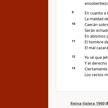
ensoberbezc
9
En cuanto a 
La maldad de
10
Caerán sobre
Serán echado
En abismos 
11
El hombre de
El mal cazar
12
Yo sé que Jeh
Y el derecho
13
Ciertamente 
Los rectos m
Reina-Valera 1960
(