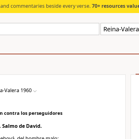
s and commentaries beside every verse.
70+ resources valued at $5,
Reina-Valer
a-Valera 1960
n contra los perseguidores
. Salmo de David.
Jehová, del hombre malo;