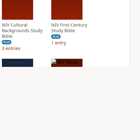
NIV Cultural
NIV First-Century
Backgrounds Study
Study Bible
Bible
PLUS
1
entry
PLUS
3
entries
NIV Grace and
NIV Jesus Bible
Truth Study Bible
PLUS
2
entries
PLUS
5
entries