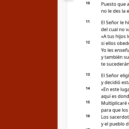
10
Puesto que a
no le des la 
11
El Señor le 
del cual no v
«A tus hijos 
12
si ellos obe
Yo les enseñ
y también su
te sucederán
13
El Señor elig
y decidió est
14
«En este luga
aquí es dond
15
Multiplicaré
para que los
16
Los sacerdot
y el pueblo d