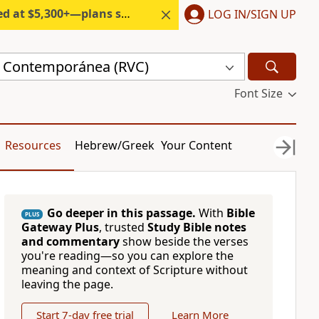
300+—plans start under $6/month.
LOG IN/SIGN UP
a Contemporánea (RVC)
Font Size
Resources
Hebrew/Greek
Your Content
Go deeper in this passage.
With
Bible
PLUS
Gateway Plus
, trusted
Study Bible notes
and commentary
show beside the verses
you're reading—so you can explore the
meaning and context of Scripture without
leaving the page.
Start 7-day free trial
Learn More