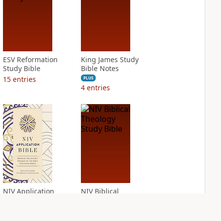
ESV Reformation
King James Study
Study Bible
Bible Notes
15
entries
PLUS
4
entries
NIV Application
NIV Biblical
Bible
Theology Study
Bible
PLUS
6
entries
PLUS