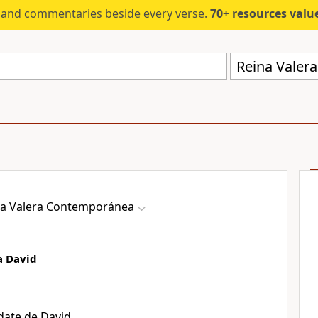
s and commentaries beside every verse.
70+ resources valued at $5,
Reina Valer
na Valera Contemporánea
a David
date de David