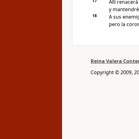
17
Allí renacerá
y mantendré 
18
A sus enemig
pero la coro
Reina Valera Cont
Copyright © 2009, 2