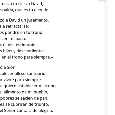
mas a tu siervo David,
espalda, que es tu elegido.
hizo a David un juramento,
a a retractarse:
los pondré en tu trono,
decen mi pacto.
aré mis testimonios,
s hijos y descendientes
 en el trono para siempre.»
ió a Sión,
ablecer allí su santuario.
r viviré para siempre;
e quiero establecer mi trono.
 el alimento de mi pueblo,
 pobres se sacien de pan.
es se cubrirán de triunfo,
el Señor cantará de alegría.