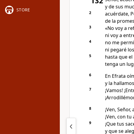
132
y de sus muc
STORE
2
acuérdate, P
de la promes
3
«No voy a re
ni voy a ent
4
no me permi
ni pegaré lo
5
hasta que el
tenga un lug
6
En Efrata oí
y la hallamo
7
¡Vamos! ¡Ent
¡Arrodillémo
8
¡Ven, Señor, 
¡Ven, con tu
9
¡Que tus sace
y que se aleg