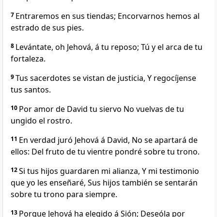
7
Entraremos en sus tiendas; Encorvarnos hemos al
estrado de sus pies.
8
Levántate, oh Jehová, á tu reposo; Tú y el arca de tu
fortaleza.
9
Tus sacerdotes se vistan de justicia, Y regocíjense
tus santos.
10
Por amor de David tu siervo No vuelvas de tu
ungido el rostro.
11
En verdad juró Jehová á David, No se apartará de
ellos: Del fruto de tu vientre pondré sobre tu trono.
12
Si tus hijos guardaren mi alianza, Y mi testimonio
que yo les enseñaré, Sus hijos también se sentarán
sobre tu trono para siempre.
13
Porque Jehová ha elegido á Sión; Deseóla por