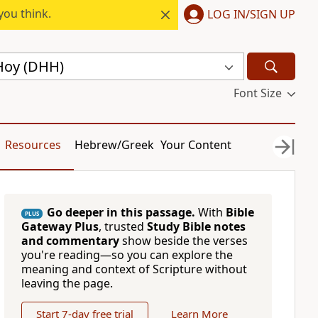
you think.
LOG IN/SIGN UP
Hoy (DHH)
Font Size
Resources
Hebrew/Greek
Your Content
Go deeper in this passage.
With
Bible
PLUS
Gateway Plus
, trusted
Study Bible notes
and commentary
show beside the verses
you're reading—so you can explore the
meaning and context of Scripture without
leaving the page.
Start 7-day free trial
Learn More