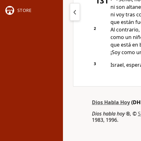
131
ni son altane
STORE
ni voy tras 
que están fu
2
Al contrario,
como un niñ
que está en 
¡Soy como u
3
Israel, esper
Dios Habla Hoy
(DH
Dios habla hoy ®,
©
S
1983, 1996.