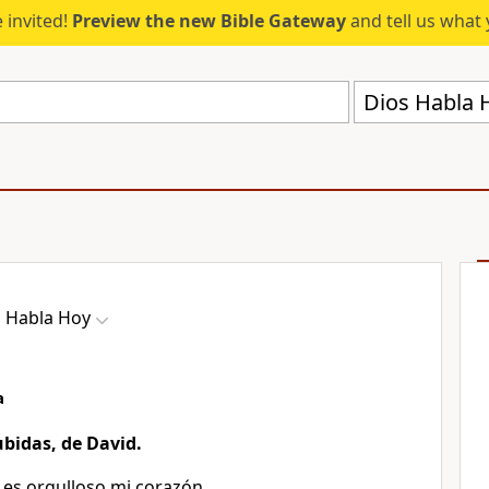
 invited!
Preview the new Bible Gateway
and tell us what 
Dios Habla 
s Habla Hoy
a
ubidas, de David.
 es orgulloso mi corazón,