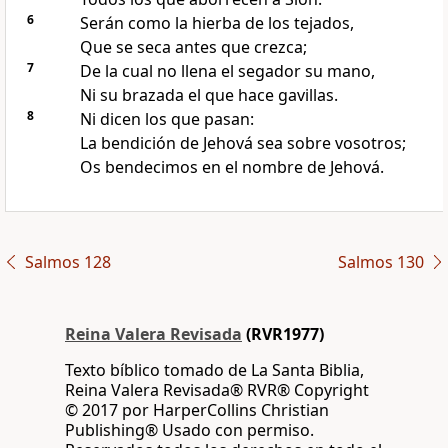
6
Serán como la hierba de los tejados,
Que se seca antes que crezca;
7
De la cual no llena el segador su mano,
Ni su brazada el que hace gavillas.
8
Ni dicen los que pasan:
La bendición de Jehová sea sobre vosotros;
Os bendecimos en el nombre de Jehová.
Salmos 128
Salmos 130
Reina Valera Revisada
(RVR1977)
Texto bíblico tomado de La Santa Biblia,
Reina Valera Revisada® RVR® Copyright
© 2017 por HarperCollins Christian
Publishing® Usado con permiso.