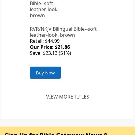
RVR/NKJV Bilingual Bible--soft
leather-look, brown
Retail: $44.99
Our Price: $21.86
Save: $23.13 (51%)
Buy Now
VIEW MORE TITLES