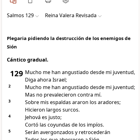
Salmos 129
Reina Valera Revisada
Plegaria pidiendo la destrucción de los enemigos de
Sión
Cántico gradual.
129
Mucho me han angustiado desde mi juventud,
Diga ahora Israel;
2
Mucho me han angustiado desde mi juventud;
Mas no prevalecieron contra mí.
3
Sobre mis espaldas araron los aradores;
Hicieron largos surcos.
4
Jehová es justo;
Cortó las coyundas de los impíos.
5
Serán avergonzados y retrocederán
Todos los que aborrecen a Sión.