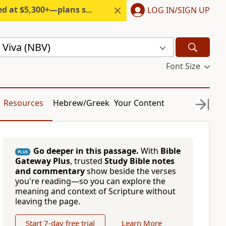
300+—plans start under $6/month.
LOG IN/SIGN UP
 Viva (NBV)
Font Size
Resources
Hebrew/Greek
Your Content
Go deeper in this passage.
With
Bible
PLUS
Gateway Plus
, trusted
Study Bible notes
and commentary
show beside the verses
you're reading—so you can explore the
meaning and context of Scripture without
leaving the page.
Start 7-day free trial
Learn More