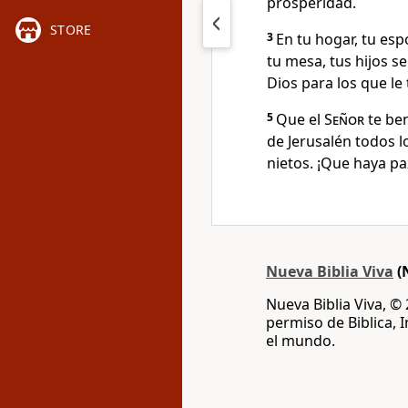
prosperidad.
STORE
3
En tu hogar, tu es
tu mesa, tus hijos s
Dios para los que le
5
Que el
Señor
te ben
de Jerusalén todos l
nietos. ¡Que haya paz
Nueva Biblia Viva
(
Nueva Biblia Viva, ©
permiso de Biblica, 
el mundo.