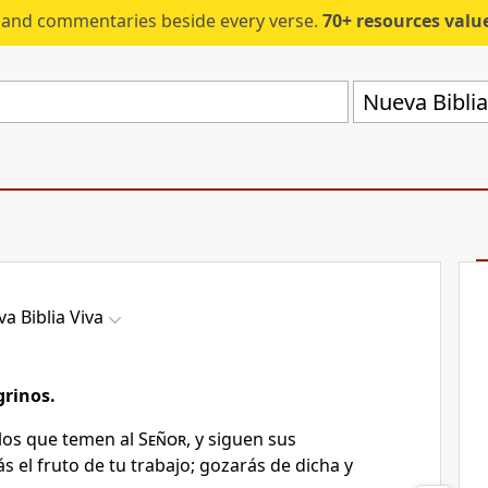
s and commentaries beside every verse.
70+ resources valued at $5,
Nueva Biblia
a Biblia Viva
grinos.
los que temen al
Señor
, y siguen sus
ás el fruto de tu trabajo; gozarás de dicha y