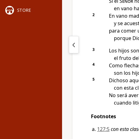
Si el
Señor
no
en vano ha
STORE
2
En vano mad
y se acues
para comer u
porque Di
3
Los hijos so
el fruto d
4
Como flechas
son los hij
5
Dichoso aque
con esta cl
No será ave
cuando liti
Footnotes
127:5
con esta clas