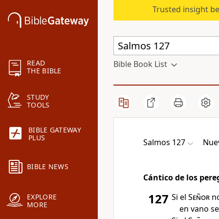
Trusted insight b
READ
Bible Book List
THE BIBLE
STUDY
TOOLS
BIBLE GATEWAY
PLUS
Salmos 127
Nuev
BIBLE NEWS
Cántico de los per
127
Si el
Señor
no
EXPLORE
MORE
en vano se