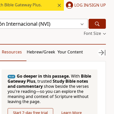
h Bible Gateway Plus.
LOG IN/SIGN UP
n Internacional (NVI)
Font Size
Resources
Hebrew/Greek
Your Content
Go deeper in this passage.
With
Bible
PLUS
Gateway Plus
, trusted
Study Bible notes
and commentary
show beside the verses
you're reading—so you can explore the
meaning and context of Scripture without
leaving the page.
Start 7-day free trial
Learn More