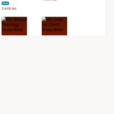
PLUS
3
entries
NIV Biblical
NIV Case for Christ
Theology Study
Study Bible
Bible
PLUS
6
entries
PLUS
6
entries