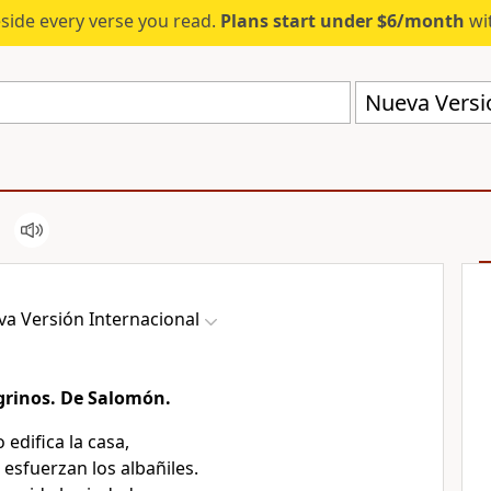
eside every verse you read.
Plans start under $6/month
wit
Nueva Versió
a Versión Internacional
egrinos. De Salomón.
 edifica la casa,
 esfuerzan los albañiles.