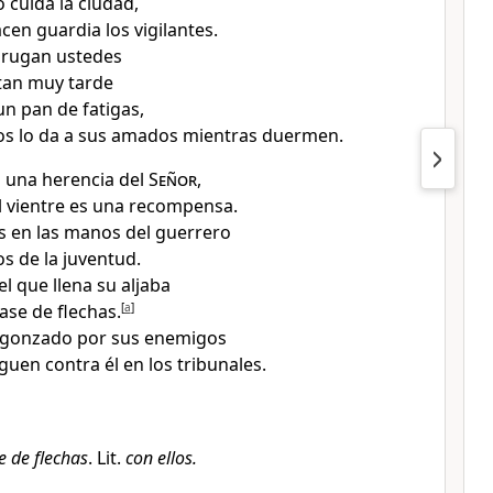
 cuida la ciudad,
cen guardia los vigilantes.
rugan ustedes
tan muy tarde
n pan de fatigas,
os lo da a sus amados mientras duermen.
n una herencia del
Señor
,
el vientre es una recompensa.
 en las manos del guerrero
os de la juventud.
l que llena su aljaba
ase de flechas.
[
a
]
rgonzado por sus enemigos
guen contra él en los tribunales.
e de flechas
. Lit.
con ellos.