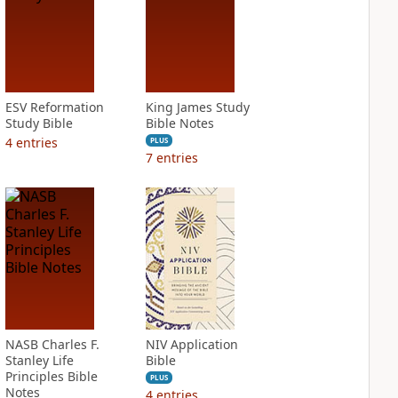
ESV Reformation
King James Study
Study Bible
Bible Notes
4
entries
PLUS
7
entries
NASB Charles F.
NIV Application
Stanley Life
Bible
Principles Bible
PLUS
Notes
4
entries