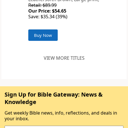
Retail: $89.99
Our Price: $54.65
Save: $35.34 (39%)
Buy Now
VIEW MORE TITLES
Sign Up for Bible Gateway: News &
Knowledge
Get weekly Bible news, info, reflections, and deals in
your inbox.