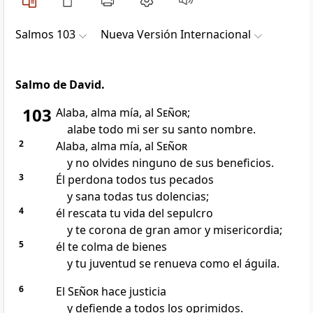
Salmos 103
Nueva Versión Internacional
Salmo de David.
103
Alaba, alma mía, al
Señor
;
alabe todo mi ser su santo nombre.
2
Alaba, alma mía, al
Señor
y no olvides ninguno de sus beneficios.
3
Él perdona todos tus pecados
y sana todas tus dolencias;
4
él rescata tu vida del sepulcro
y te corona de gran amor y misericordia;
5
él te colma de bienes
y tu juventud se renueva como el águila.
6
El
Señor
hace justicia
y defiende a todos los oprimidos.