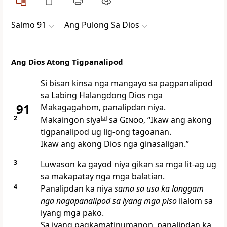
Salmo 91
Ang Pulong Sa Dios
Ang Dios Atong Tigpanalipod
Si bisan kinsa nga mangayo sa pagpanalipod
sa Labing Halangdong Dios nga
91
Makagagahom, panalipdan niya.
2
Makaingon siya
[
a
]
sa
Ginoo
, “Ikaw ang akong
tigpanalipod ug lig-ong tagoanan.
Ikaw ang akong Dios nga ginasaligan.”
3
Luwason ka gayod niya gikan sa mga lit-ag ug
sa makapatay nga mga balatian.
4
Panalipdan ka niya
sama sa usa ka langgam
nga nagapanalipod sa iyang mga piso
ilalom sa
iyang mga pako.
Sa iyang pagkamatinumanon, panalipdan ka