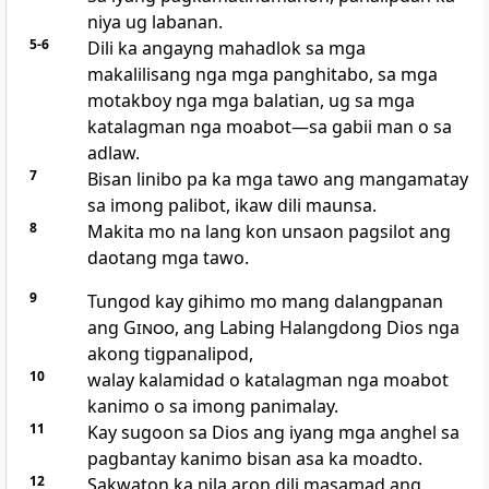
niya ug labanan.
5-6
Dili ka angayng mahadlok sa mga
makalilisang nga mga panghitabo, sa mga
motakboy nga mga balatian, ug sa mga
katalagman nga moabot—sa gabii man o sa
adlaw.
7
Bisan linibo pa ka mga tawo ang mangamatay
sa imong palibot, ikaw dili maunsa.
8
Makita mo na lang kon unsaon pagsilot ang
daotang mga tawo.
9
Tungod kay gihimo mo mang dalangpanan
ang
Ginoo
, ang Labing Halangdong Dios nga
akong tigpanalipod,
10
walay kalamidad o katalagman nga moabot
kanimo o sa imong panimalay.
11
Kay sugoon sa Dios ang iyang mga anghel sa
pagbantay kanimo bisan asa ka moadto.
12
Sakwaton ka nila aron dili masamad ang