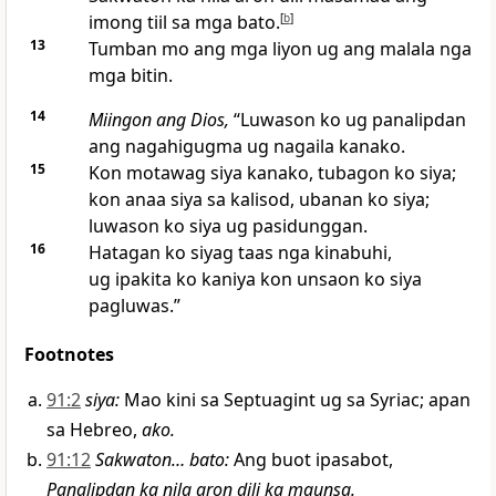
imong tiil sa mga bato.
[
b
]
13
Tumban mo ang mga liyon ug ang malala nga
mga bitin.
14
Miingon ang Dios,
“Luwason ko ug panalipdan
ang nagahigugma ug nagaila kanako.
15
Kon motawag siya kanako, tubagon ko siya;
kon anaa siya sa kalisod, ubanan ko siya;
luwason ko siya ug pasidunggan.
16
Hatagan ko siyag taas nga kinabuhi,
ug ipakita ko kaniya kon unsaon ko siya
pagluwas.”
Footnotes
91:2
siya
:
Mao kini sa Septuagint ug sa Syriac; apan
sa Hebreo,
ako.
91:12
Sakwaton… bato
:
Ang buot ipasabot,
Panalipdan ka nila aron dili ka maunsa.