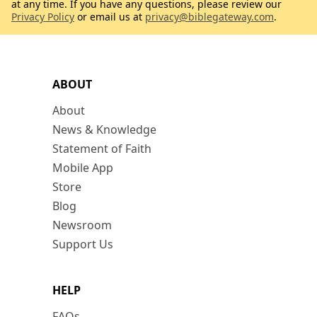
at any time. If you have any questions, please review our
Privacy Policy
or email us at
privacy@biblegateway.com
.
ABOUT
About
News & Knowledge
Statement of Faith
Mobile App
Store
Blog
Newsroom
Support Us
HELP
FAQs