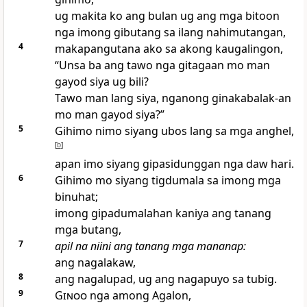
ug makita ko ang bulan ug ang mga bitoon
nga imong gibutang sa ilang nahimutangan,
4
makapangutana ako sa akong kaugalingon,
“Unsa ba ang tawo nga gitagaan mo man
gayod siya ug bili?
Tawo man lang siya, nganong ginakabalak-an
mo man gayod siya?”
5
Gihimo nimo siyang ubos lang sa mga anghel,
[
b
]
apan imo siyang gipasidunggan nga daw hari.
6
Gihimo mo siyang tigdumala sa imong mga
binuhat;
imong gipadumalahan kaniya ang tanang
mga butang,
7
apil na niini ang tanang mga mananap:
ang nagalakaw,
8
ang nagalupad, ug ang nagapuyo sa tubig.
9
Ginoo
nga among Agalon,