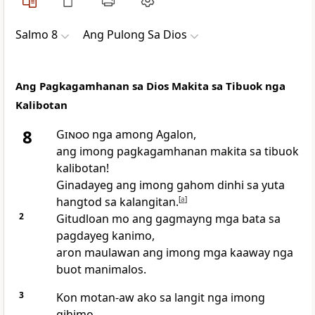
Salmo 8
Ang Pulong Sa Dios
Ang Pagkagamhanan sa Dios Makita sa Tibuok nga
Kalibotan
8
Ginoo
nga among Agalon,
ang imong pagkagamhanan makita sa tibuok
kalibotan!
Ginadayeg ang imong gahom dinhi sa yuta
hangtod sa kalangitan.
[
a
]
2
Gitudloan mo ang gagmayng mga bata sa
pagdayeg kanimo,
aron maulawan ang imong mga kaaway nga
buot manimalos.
3
Kon motan-aw ako sa langit nga imong
gihimo,