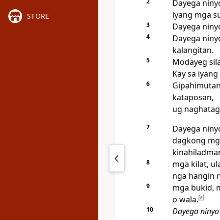
2
Dayega niny
iyang mga su
STORE
3
Dayega ninyo
4
Dayega ninyo
kalangitan.
5
Modayeg sil
Kay sa iyang
6
Gipahimutang
kataposan,
ug naghatag 
7
Dayega niny
dagkong mga
kinahiladman
8
mga kilat, u
nga hangin 
9
mga bukid, 
o wala.
[
a
]
10
Dayega niny