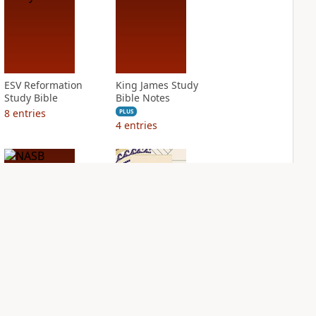
ESV Reformation
King James Study
Study Bible
Bible Notes
8
entries
PLUS
4
entries
NASB Charles F.
NIV Application
Stanley Life
Bible
Principles Bible
PLUS
Notes
4
entries