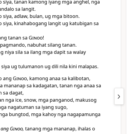
o siya, tanan kamong iyang mga anghel, nga
ndalo sa langit.
 siya, adlaw, bulan, ug mga bitoon.
 siya, kinahabogang langit ug katubigan sa
ang tanan sa
Ginoo
!
 pagmando, nabuhat silang tanan.
 niya sila sa ilang mga dapit sa walay
siya ug tulumanon ug dili nila kini malapas.
o ang
Ginoo
, kamong anaa sa kalibotan,
 mananap sa kadagatan, tanan nga anaa sa
 sa dagat,
lan nga ice, snow, mga panganod, makusog
nga nagatuman sa iyang sugo,
mga bungtod, mga kahoy nga nagapamunga
o ang
Ginoo
,
tanang mga mananap, ihalas o