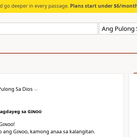
d go deeper in every passage.
Plans start under $6/mont
Ang Pulong 
Pulong Sa Dios
Pagdayeg sa
Ginoo
Ginoo
!
o ang
Ginoo
, kamong anaa sa kalangitan.