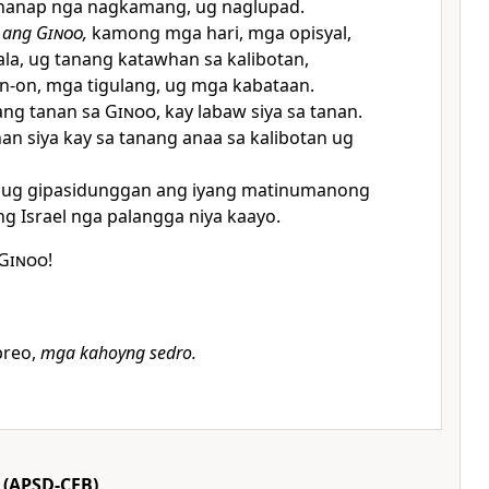
ananap nga nagkamang, ug naglupad.
o ang
Ginoo
,
kamong mga hari, mga opisyal,
a, ug tanang katawhan sa kalibotan,
-on, mga tigulang, ug mga kabataan.
ang tanan sa
Ginoo
, kay labaw siya sa tanan.
 siya kay sa tanang anaa sa kalibotan ug
ya ug gipasidunggan ang iyang matinumanong
g Israel nga palangga niya kaayo.
Ginoo
!
breo,
mga kahoyng sedro.
(APSD-CEB)