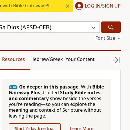
h
with Bible Gateway Plus.
LOG IN/SIGN UP
Sa Dios (APSD-CEB)
Font Size
Resources
Hebrew/Greek
Your Content
Go deeper in this passage.
With
Bible
PLUS
Gateway Plus
, trusted
Study Bible notes
and commentary
show beside the verses
you're reading—so you can explore the
meaning and context of Scripture without
leaving the page.
Start 7-day free trial
Learn More