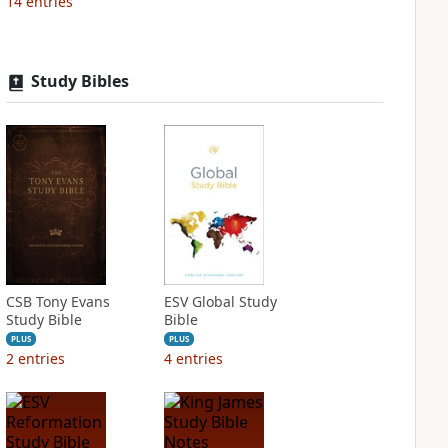
14
entries
Study Bibles
CSB Tony Evans
ESV Global Study
Study Bible
Bible
PLUS
PLUS
2
entries
4
entries