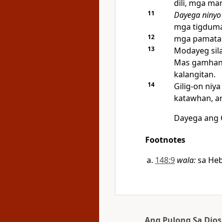
dili, mga m
11
Dayega niny
mga tigdumal
12
mga pamatan
13
Modayeg sil
Mas gamhanan
kalangitan.
14
Gilig-on ni
katawhan, an
Dayega ang
Footnotes
148:9
wala
:
sa He
Ang Pulong Sa Dios